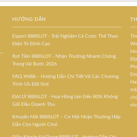
HƯỚNG DẪN
T
Esport 888SLOT - Trải Nghiệm Cá Cược Thể Thao
Th
Điện Tử Đỉnh Cao
We
Ho
Rút Tiền 888SLOT - Nhận Thưởng Nhanh Chóng
Đị
Trong Vài Bước 2026
Ph
Ema
FAQ XN88 – Hướng Dẫn Chi Tiết Về Các Chương
Has
Trình Ưu Đãi Slot
mãi
ĐẠI LÝ 888SLOT - Hoa Hồng Lên Đến 80% Không
chủ
Gối Đầu Doanh Thu
slo
Khuyến Mãi 888SLOT – Cơ Hội Nhận Thưởng Hấp
Dẫn Cho Người Chơi
Điều Khoản Sử Dụng 888SLOT - Hướng Dẫn Chi