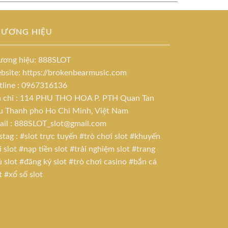
HƯƠNG HIỆU
ương hiệu: 888SLOT
bsite:
https://brokenbearmusic.com
tline : 0967316136
a chỉ : 114 PHU THO HOA P. PTH Quan Tan
u Thanh pho Ho Chi Minh, Việt Nam
il :
888SLOT_slot@gmail.com
tag : #slot trực tuyến #trò chơi slot #khuyến
 slot #nạp tiền slot #trải nghiệm slot #trang
 slot #đăng ký slot #trò chơi casino #bắn cá
t #xổ số slot