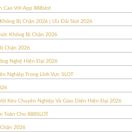
h Cao Với App 888slot
hông Bị Chặn 2026 | Ưu Đãi Slot 2026
Thức Không Bị Chặn 2026
Bị Chặn 2026
Công Nghệ Hiện Đại 2026
ên Nghiệp Trong Lĩnh Vực SLOT
026
Với Kèo Chuyên Nghiệp Và Giao Diện Hiện Đại 2026
An Toàn Cho 888SLOT
 Chặn 2026