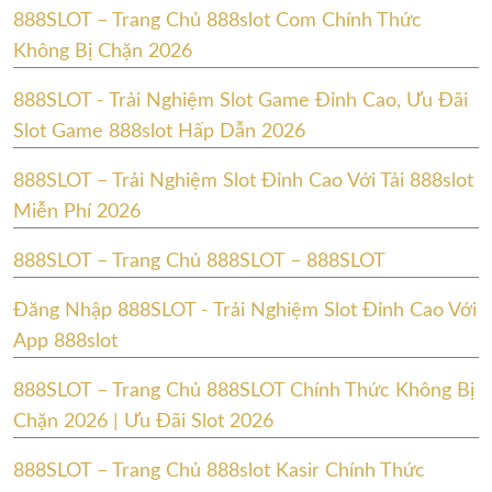
888SLOT – Trang Chủ 888slot Com Chính Thức
Không Bị Chặn 2026
888SLOT - Trải Nghiệm Slot Game Đỉnh Cao, Ưu Đãi
Slot Game 888slot Hấp Dẫn 2026
888SLOT – Trải Nghiệm Slot Đỉnh Cao Với Tải 888slot
Miễn Phí 2026
888SLOT – Trang Chủ 888SLOT – 888SLOT
Đăng Nhập 888SLOT - Trải Nghiệm Slot Đỉnh Cao Với
App 888slot
888SLOT – Trang Chủ 888SLOT Chính Thức Không Bị
Chặn 2026 | Ưu Đãi Slot 2026
888SLOT – Trang Chủ 888slot Kasir Chính Thức