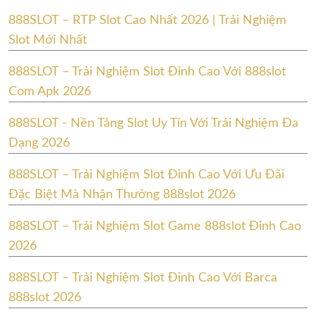
888SLOT – RTP Slot Cao Nhất 2026 | Trải Nghiệm
Slot Mới Nhất
888SLOT – Trải Nghiệm Slot Đỉnh Cao Với 888slot
Com Apk 2026
888SLOT - Nền Tảng Slot Uy Tín Với Trải Nghiệm Đa
Dạng 2026
888SLOT – Trải Nghiệm Slot Đỉnh Cao Với Ưu Đãi
Đặc Biệt Mà Nhận Thưởng 888slot 2026
888SLOT – Trải Nghiệm Slot Game 888slot Đỉnh Cao
2026
888SLOT – Trải Nghiệm Slot Đỉnh Cao Với Barca
888slot 2026