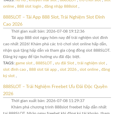
online
,
888 slot login
,
đăng nhập 888slot
,
888SLOT – Tải App 888 Slot, Trải Nghiệm Slot Đỉnh
Cao 2026
Thời gian xuất bản: 2026-07-08 19:12:36
Tải app 888 slot ngay hôm nay để trải nghiệm slot đỉnh
cao nhất 2026! Khám phá các trò chơi slot online hấp dẫn,
nhận quà tặng hấp dẫn và tham gia cộng đồng slot 888SLOT.
Đăng ký ngay để tận hưởng ưu đãi đặc biệt.
TAGS:
game slot
,
888SLOT
,
ưu đãi Slot
,
trải nghiệm slot
,
slot đỉnh cao
,
888 slot tải app
,
slot 2026
,
slot online
,
đăng
ký slot
,
888SLOT – Trải Nghiệm Freebet Ưu Đãi Độc Quyền
2026
Thời gian xuất bản: 2026-07-08 11:29:37
Khám phá chương trình 888slot freebet hấp dẫn nhất
tại 888SLOT. Nhận ngay freebet khi đăng ký tài khoản, tham