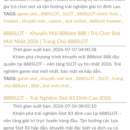
gia trò chơi slot và tận hưởng trải nghiệm giải trí đỉnh cao.
TAGS:
game slot
,
888SLOT
,
SLOT
,
888SLOT chính thức
,
freebet
,
khuyến mãi
,
casino
,
slot online
,
888slot freebet
,
888SLOT – Khuyến Mãi 888slot 888 | Trò Chơi Slot
Mới Nhất 2026 | Trang Chủ 888SLOT
Thời gian xuất bản: 2026-07-07 04:00:38
Khám phá chương trình khuyến mãi 888slot 888 độc
quyền tại 888SLOT – nền tảng SLOT uy tín nhất 2026. Trải
nghiệm game slot mới nhất, bảo mật và hấp dẫn.
TAGS:
game slot
,
khuyến mãi slot
,
888SLOT
,
SLOT
,
trang
chủ 888slot
,
888
,
slot mới nhất
,
888SLOT – Trải Nghiệm Slot 83 Đỉnh Cao 2026
Thời gian xuất bản: 2026-07-06 08:02:10
Khám phá trải nghiệm Slot 83 đỉnh cao tại 888SLOT –
nền tảng giải trí trực tuyến hàng đầu. Tận hưởng các tựa
game Slot 83 hấp dẫn, khuyến mãi đặc biệt và dịch vụ cá