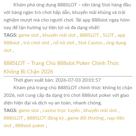
Khám phá ứng dụng 888SLOT – nền tảng Slot hàng đầu
với hàng ngàn trò chơi hấp dẫn, khuyến mãi khủng và trải
nghiệm mượt mà cho người chơi. Tải app 888slot ngay hôm
nay để tận hưởng sự tiện lợi và đa dạng nhất!
TAGS:
game slot
,
khuyến mãi slot
,
888SLOT
,
SLOT
,
app
888slot
,
trò chơi slot
,
nổ hũ slot
,
Slot Casino
,
ứng dụng
slot
,
888SLOT – Trang Chủ 888slot Poker Chính Thức
Không Bị Chặn 2026
Thời gian xuất bản: 2026-07-03 20:01:57
Khám phá trang chủ 888SLOT chính thức không bị chặn
2026, nơi cung cấp đa dạng trò chơi 888slot poker với giao
diện hiện đại và dịch vụ an toàn, nhanh chóng.
TAGS:
game slot
,
casino trực tuyến
,
khuyến mãi slot
,
888SLOT
,
888SLOT đăng ký
,
game đổi thưởng
,
nạp tiền
slot
,
888slot poker
,