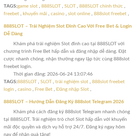
TAGS:
game slot
,
888SLOT
,
SLOT
,
888SLOT chính thức
,
freebet
,
khuyến mãi
,
casino
,
slot online
,
888slot freebet
,
888SLOT – Trải Nghiệm Slot Đỉnh Cao Với Free Bet & Login
Dễ Dàng
Khám phá trải nghiệm Slot đỉnh cao tại 888SLOT với
chương trình Free Bet hấp dẫn và đăng nhập dễ dàng. Đặt
cược nhanh chóng, nhận thưởng ngay lập tức cùng 888slot
freebet login.
Thời gian đăng: 2026-06-24 13:07:46
TAGS:
888SLOT
,
SLOT
,
trải nghiệm slot
,
888slot freebet
login
,
casino
,
Free Bet
,
Đăng nhập Slot
,
888SLOT – Hướng Dẫn Đăng Ký 888slot Telegram 2026
Khám phá cách đăng ký 888slot Telegram nhanh chóng
tại 888SLOT. Trải nghiệm trò chơi Slot hấp dẫn với khuyến
mãi độc quyền và dịch vụ hỗ trợ 24/7. Đăng ký ngay hôm
nay để nhận quà tặng!