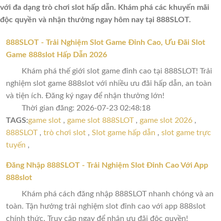
với đa dạng trò chơi slot hấp dẫn. Khám phá các khuyến mãi
độc quyền và nhận thưởng ngay hôm nay tại 888SLOT.
888SLOT - Trải Nghiệm Slot Game Đỉnh Cao, Ưu Đãi Slot
Game 888slot Hấp Dẫn 2026
Khám phá thế giới slot game đỉnh cao tại 888SLOT! Trải
nghiệm slot game 888slot với nhiều ưu đãi hấp dẫn, an toàn
và tiện ích. Đăng ký ngay để nhận thưởng lớn!
Thời gian đăng: 2026-07-23 02:48:18
TAGS:
game slot
,
game slot 888SLOT
,
game slot 2026
,
888SLOT
,
trò chơi slot
,
Slot game hấp dẫn
,
slot game trực
tuyến
,
Đăng Nhập 888SLOT - Trải Nghiệm Slot Đỉnh Cao Với App
888slot
Khám phá cách đăng nhập 888SLOT nhanh chóng và an
toàn. Tận hưởng trải nghiệm slot đỉnh cao với app 888slot
chính thức. Truy cập ngay để nhận ưu đãi độc quyền!