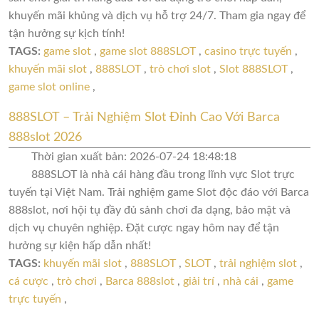
khuyến mãi khủng và dịch vụ hỗ trợ 24/7. Tham gia ngay để
tận hưởng sự kịch tính!
TAGS:
game slot
,
game slot 888SLOT
,
casino trực tuyến
,
khuyến mãi slot
,
888SLOT
,
trò chơi slot
,
Slot 888SLOT
,
game slot online
,
888SLOT – Trải Nghiệm Slot Đỉnh Cao Với Barca
888slot 2026
Thời gian xuất bản: 2026-07-24 18:48:18
888SLOT là nhà cái hàng đầu trong lĩnh vực Slot trực
tuyến tại Việt Nam. Trải nghiệm game Slot độc đáo với Barca
888slot, nơi hội tụ đầy đủ sảnh chơi đa dạng, bảo mật và
dịch vụ chuyên nghiệp. Đặt cược ngay hôm nay để tận
hưởng sự kiện hấp dẫn nhất!
TAGS:
khuyến mãi slot
,
888SLOT
,
SLOT
,
trải nghiệm slot
,
cá cược
,
trò chơi
,
Barca 888slot
,
giải trí
,
nhà cái
,
game
trực tuyến
,