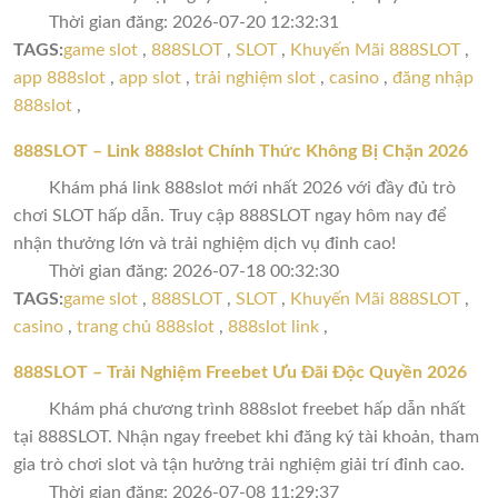
Thời gian đăng: 2026-07-20 12:32:31
TAGS:
game slot
,
888SLOT
,
SLOT
,
Khuyến Mãi 888SLOT
,
app 888slot
,
app slot
,
trải nghiệm slot
,
casino
,
đăng nhập
888slot
,
888SLOT – Link 888slot Chính Thức Không Bị Chặn 2026
Khám phá link 888slot mới nhất 2026 với đầy đủ trò
chơi SLOT hấp dẫn. Truy cập 888SLOT ngay hôm nay để
nhận thưởng lớn và trải nghiệm dịch vụ đỉnh cao!
Thời gian đăng: 2026-07-18 00:32:30
TAGS:
game slot
,
888SLOT
,
SLOT
,
Khuyến Mãi 888SLOT
,
casino
,
trang chủ 888slot
,
888slot link
,
888SLOT – Trải Nghiệm Freebet Ưu Đãi Độc Quyền 2026
Khám phá chương trình 888slot freebet hấp dẫn nhất
tại 888SLOT. Nhận ngay freebet khi đăng ký tài khoản, tham
gia trò chơi slot và tận hưởng trải nghiệm giải trí đỉnh cao.
Thời gian đăng: 2026-07-08 11:29:37