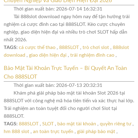
Chuyên Nghiệp Và Giao Diện Hiện Đại 2026
Thời gian xuất bản: 2026-07-14 16:32:31
Tải 888slot download ngay hôm nay để tận hưởng trải
nghiệm cá cược đỉnh cao tại 888SLOT. Kèo cược chuyên
nghiệp, giao diện hiện đại và nhiều trò chơi SLOT hấp dẫn
nhất 2026.
TAGS:
cá cược thể thao
,
888SLOT
,
trò chơi slot
,
888slot
download
,
giao diện hiện đại
,
trải nghiệm đỉnh cao
,
Bảo Mật Tài Khoản Trực Tuyến – Bí Quyết An Toàn
Cho 888SLOT
Thời gian xuất bản: 2026-07-13 20:32:31
Khám phá giải pháp bảo mật tài khoản Slot 2026 tại
888SLOT với công nghệ mã hóa tiên tiến và xác thực hai lớp.
Trải nghiệm an toàn tuyệt đối cho người chơi Slot tại
888SLOT.
TAGS:
888SLOT
,
SLOT
,
bảo mật tài khoản
,
quyền riêng tư
,
hm 888 slot
,
an toàn trực tuyến
,
giải pháp bảo mật
,