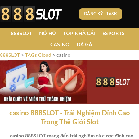
ĐĂNG KÝ +168K
888SLOT
NỔ HŨ
TOP NHÀ CÁI
ESPORTS
CASINO
ĐÁ GÀ
888SLOT
>
TAGs Cloud
>
casino
casino 888SLOT - Trải Nghiệm Đỉnh Cao
Trong Thế Giới Slot
casino 888SLOT mang đến trải nghiệm cá cược đỉnh cao