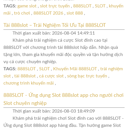
TAGS:
game slot
,
slot trực tuyến
,
888SLOT
,
SLOT
,
khuyến
mãi
,
trò chơi
,
888SLOT 2026
,
slot 888
,
Tài 888slot – Trải Nghiệm Tối Ưu Tại 888SLOT
Thời gian xuất bản: 2026-08-04 14:49:11
Khám phá trải nghiệm cá cược Slot đỉnh cao tại
888SLOT với chương trình tài 888slot hấp dẫn. Nhận quà
tặng lớn, tham gia khuyến mãi độc quyền và tận hưởng dịch
vụ cá cược chuyên nghiệp.
TAGS:
888SLOT
,
SLOT
,
Khuyến Mãi 888SLOT
,
trải nghiệm
slot
,
tài 888slot
,
cá cược slot
,
sòng bạc trực tuyến
,
chương trình khuyến mãi
,
888SLOT - Ứng dụng Slot 888slot app cho người chơi
Slot chuyên nghiệp
Thời gian xuất bản: 2026-08-03 18:49:09
Khám phá trải nghiệm chơi Slot đỉnh cao với 888SLOT -
Ứng dụng Slot 888slot app hàng đầu. Tận hưởng game Slot