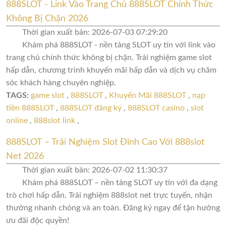
888SLOT - Link Vào Trang Chủ 888SLOT Chính Thức
Không Bị Chặn 2026
Thời gian xuất bản: 2026-07-03 07:29:20
Khám phá 888SLOT - nền tảng SLOT uy tín với link vào
trang chủ chính thức không bị chặn. Trải nghiệm game slot
hấp dẫn, chương trình khuyến mãi hấp dẫn và dịch vụ chăm
sóc khách hàng chuyên nghiệp.
TAGS:
game slot
,
888SLOT
,
Khuyến Mãi 888SLOT
,
nạp
tiền 888SLOT
,
888SLOT đăng ký
,
888SLOT casino
,
slot
online
,
888slot link
,
888SLOT – Trải Nghiệm Slot Đỉnh Cao Với 888slot
Net 2026
Thời gian xuất bản: 2026-07-02 11:30:37
Khám phá 888SLOT – nền tảng SLOT uy tín với đa dạng
trò chơi hấp dẫn. Trải nghiệm 888slot net trực tuyến, nhận
thưởng nhanh chóng và an toàn. Đăng ký ngay để tận hưởng
ưu đãi độc quyền!