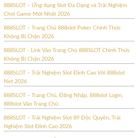
888SLOT – Ứng dụng Slot Đa Dạng và Trải Nghiệm
Chơi Game Mới Nhất 2026
888SLOT – Trang Chủ 888slot Poker Chính Thức
Không Bị Chặn 2026
888SLOT - Link Vào Trang Chủ 888SLOT Chính Thức
Không Bị Chặn 2026
888SLOT – Trải Nghiệm Slot Đỉnh Cao Với 888slot
Net 2026
888SLOT – Trang Chủ, Đăng Nhập, 888slot Login,
888slot Vào Trang Chủ
888SLOT – Trải Nghiệm Slot 89 Độc Quyền, Trải
Nghiệm Slot Đỉnh Cao 2026