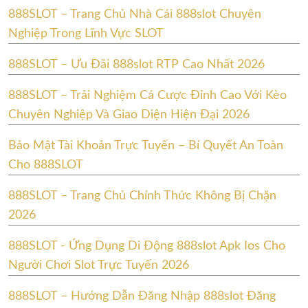
888SLOT – Trang Chủ Nhà Cái 888slot Chuyên
Nghiệp Trong Lĩnh Vực SLOT
888SLOT – Ưu Đãi 888slot RTP Cao Nhất 2026
888SLOT – Trải Nghiệm Cá Cược Đỉnh Cao Với Kèo
Chuyên Nghiệp Và Giao Diện Hiện Đại 2026
Bảo Mật Tài Khoản Trực Tuyến – Bí Quyết An Toàn
Cho 888SLOT
888SLOT – Trang Chủ Chính Thức Không Bị Chặn
2026
888SLOT - Ứng Dụng Di Động 888slot Apk Ios Cho
Người Chơi Slot Trực Tuyến 2026
888SLOT – Hướng Dẫn Đăng Nhập 888slot Đăng