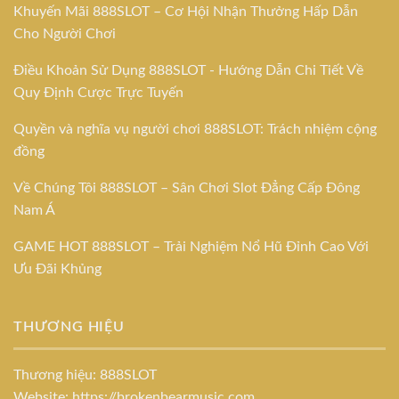
Khuyến Mãi 888SLOT – Cơ Hội Nhận Thưởng Hấp Dẫn
Cho Người Chơi
Điều Khoản Sử Dụng 888SLOT - Hướng Dẫn Chi Tiết Về
Quy Định Cược Trực Tuyến
Quyền và nghĩa vụ người chơi 888SLOT: Trách nhiệm cộng
đồng
Về Chúng Tôi 888SLOT – Sân Chơi Slot Đẳng Cấp Đông
Nam Á
GAME HOT 888SLOT – Trải Nghiệm Nổ Hũ Đỉnh Cao Với
Ưu Đãi Khủng
THƯƠNG HIỆU
Thương hiệu: 888SLOT
Website:
https://brokenbearmusic.com