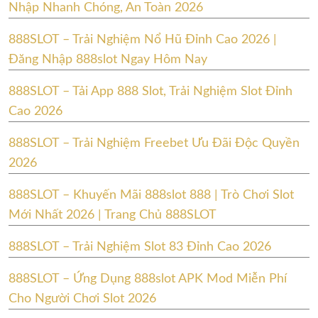
Nhập Nhanh Chóng, An Toàn 2026
888SLOT – Trải Nghiệm Nổ Hũ Đỉnh Cao 2026 |
Đăng Nhập 888slot Ngay Hôm Nay
888SLOT – Tải App 888 Slot, Trải Nghiệm Slot Đỉnh
Cao 2026
888SLOT – Trải Nghiệm Freebet Ưu Đãi Độc Quyền
2026
888SLOT – Khuyến Mãi 888slot 888 | Trò Chơi Slot
Mới Nhất 2026 | Trang Chủ 888SLOT
888SLOT – Trải Nghiệm Slot 83 Đỉnh Cao 2026
888SLOT – Ứng Dụng 888slot APK Mod Miễn Phí
Cho Người Chơi Slot 2026