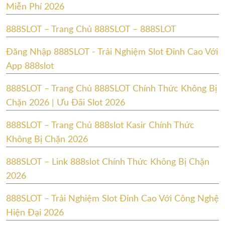
Miễn Phí 2026
888SLOT – Trang Chủ 888SLOT – 888SLOT
Đăng Nhập 888SLOT - Trải Nghiệm Slot Đỉnh Cao Với
App 888slot
888SLOT – Trang Chủ 888SLOT Chính Thức Không Bị
Chặn 2026 | Ưu Đãi Slot 2026
888SLOT – Trang Chủ 888slot Kasir Chính Thức
Không Bị Chặn 2026
888SLOT – Link 888slot Chính Thức Không Bị Chặn
2026
888SLOT – Trải Nghiệm Slot Đỉnh Cao Với Công Nghệ
Hiện Đại 2026