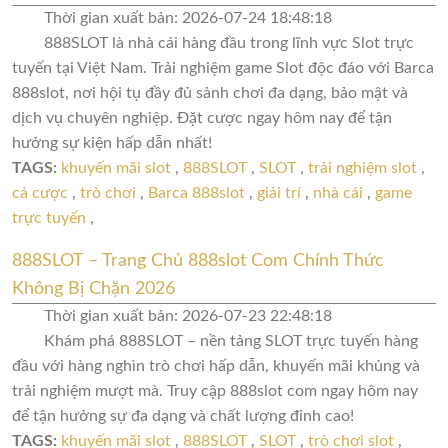
Thời gian xuất bản: 2026-07-24 18:48:18
888SLOT là nhà cái hàng đầu trong lĩnh vực Slot trực
tuyến tại Việt Nam. Trải nghiệm game Slot độc đáo với Barca
888slot, nơi hội tụ đầy đủ sảnh chơi đa dạng, bảo mật và
dịch vụ chuyên nghiệp. Đặt cược ngay hôm nay để tận
hưởng sự kiện hấp dẫn nhất!
TAGS:
khuyến mãi slot
,
888SLOT
,
SLOT
,
trải nghiệm slot
,
cá cược
,
trò chơi
,
Barca 888slot
,
giải trí
,
nhà cái
,
game
trực tuyến
,
888SLOT – Trang Chủ 888slot Com Chính Thức
Không Bị Chặn 2026
Thời gian xuất bản: 2026-07-23 22:48:18
Khám phá 888SLOT – nền tảng SLOT trực tuyến hàng
đầu với hàng nghìn trò chơi hấp dẫn, khuyến mãi khủng và
trải nghiệm mượt mà. Truy cập 888slot com ngay hôm nay
để tận hưởng sự đa dạng và chất lượng đỉnh cao!
TAGS:
khuyến mãi slot
,
888SLOT
,
SLOT
,
trò chơi slot
,