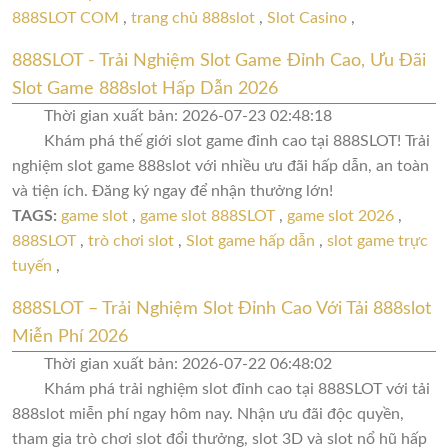
888SLOT COM
,
trang chủ 888slot
,
Slot Casino
,
888SLOT - Trải Nghiệm Slot Game Đỉnh Cao, Ưu Đãi
Slot Game 888slot Hấp Dẫn 2026
Thời gian xuất bản: 2026-07-23 02:48:18
Khám phá thế giới slot game đỉnh cao tại 888SLOT! Trải
nghiệm slot game 888slot với nhiều ưu đãi hấp dẫn, an toàn
và tiện ích. Đăng ký ngay để nhận thưởng lớn!
TAGS:
game slot
,
game slot 888SLOT
,
game slot 2026
,
888SLOT
,
trò chơi slot
,
Slot game hấp dẫn
,
slot game trực
tuyến
,
888SLOT – Trải Nghiệm Slot Đỉnh Cao Với Tải 888slot
Miễn Phí 2026
Thời gian xuất bản: 2026-07-22 06:48:02
Khám phá trải nghiệm slot đỉnh cao tại 888SLOT với tải
888slot miễn phí ngay hôm nay. Nhận ưu đãi độc quyền,
tham gia trò chơi slot đổi thưởng, slot 3D và slot nổ hũ hấp