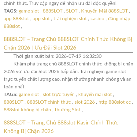
chính thức. Truy cập ngay để nhận ưu đãi độc quyền!
TAGS:
game slot
,
888SLOT
,
SLOT
,
Khuyến Mãi 888SLOT
,
app 888slot
,
app slot
,
trải nghiệm slot
,
casino
,
đăng nhập
888slot
,
888SLOT – Trang Chủ 888SLOT Chính Thức Không Bị
Chặn 2026 | Ưu Đãi Slot 2026
Thời gian xuất bản: 2026-07-19 16:32:30
Khám phá trang chủ 888SLOT chính thức không bị chặn
2026 với ưu đãi Slot 2026 hấp dẫn. Trải nghiệm game slot
trực tuyến chất lượng cao, nhận thưởng nhanh chóng và an
toàn nhất.
TAGS:
game slot
,
slot trực tuyến
,
khuyến mãi slot
,
888SLOT
,
888SLOT chính thức
,
slot 2026
,
http 888slot cc
,
888slot không bị chặn
,
thưởng Slot
,
888SLOT – Trang Chủ 888slot Kasir Chính Thức
Không Bị Chặn 2026