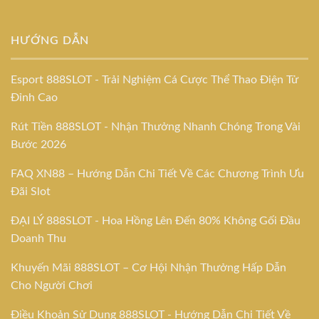
HƯỚNG DẪN
Esport 888SLOT - Trải Nghiệm Cá Cược Thể Thao Điện Tử
Đỉnh Cao
Rút Tiền 888SLOT - Nhận Thưởng Nhanh Chóng Trong Vài
Bước 2026
FAQ XN88 – Hướng Dẫn Chi Tiết Về Các Chương Trình Ưu
Đãi Slot
ĐẠI LÝ 888SLOT - Hoa Hồng Lên Đến 80% Không Gối Đầu
Doanh Thu
Khuyến Mãi 888SLOT – Cơ Hội Nhận Thưởng Hấp Dẫn
Cho Người Chơi
Điều Khoản Sử Dụng 888SLOT - Hướng Dẫn Chi Tiết Về