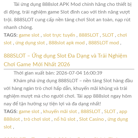
Tải ứng dụng 888slot APK Mod chính hãng cho thiết bị
di động, trải nghiệm game Slot đỉnh cao với tính năng vượt
trội. 888SLOT cung cấp nền tảng chơi Slot an toàn, nạp rút
nhanh chóng.
TAGS:
game slot
,
slot trực tuyến
,
888SLOT
,
SLOT
,
chơi
slot
,
ứng dụng slot
,
888slot apk mod
,
888SLOT mod
,
888SLOT – Ứng dụng Slot Đa Dạng và Trải Nghiệm
Chơi Game Mới Nhất 2026
Thời gian xuất bản: 2026-07-04 16:00:39
Khám phá ứng dụng 888SLOT – nền tảng Slot hàng đầu
với hàng ngàn trò chơi hấp dẫn, khuyến mãi khủng và trải
nghiệm mượt mà cho người chơi. Tải app 888slot ngay hôm
nay để tận hưởng sự tiện lợi và đa dạng nhất!
TAGS:
game slot
,
khuyến mãi slot
,
888SLOT
,
SLOT
,
app
888slot
,
trò chơi slot
,
nổ hũ slot
,
Slot Casino
,
ứng dụng
slot
,