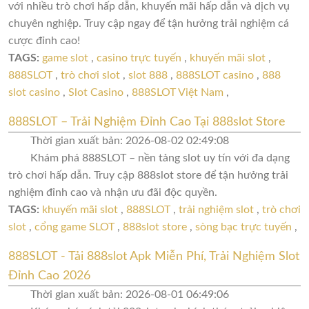
với nhiều trò chơi hấp dẫn, khuyến mãi hấp dẫn và dịch vụ
chuyên nghiệp. Truy cập ngay để tận hưởng trải nghiệm cá
cược đỉnh cao!
TAGS:
game slot
,
casino trực tuyến
,
khuyến mãi slot
,
888SLOT
,
trò chơi slot
,
slot 888
,
888SLOT casino
,
888
slot casino
,
Slot Casino
,
888SLOT Việt Nam
,
888SLOT – Trải Nghiệm Đỉnh Cao Tại 888slot Store
Thời gian xuất bản: 2026-08-02 02:49:08
Khám phá 888SLOT – nền tảng slot uy tín với đa dạng
trò chơi hấp dẫn. Truy cập 888slot store để tận hưởng trải
nghiệm đỉnh cao và nhận ưu đãi độc quyền.
TAGS:
khuyến mãi slot
,
888SLOT
,
trải nghiệm slot
,
trò chơi
slot
,
cổng game SLOT
,
888slot store
,
sòng bạc trực tuyến
,
888SLOT - Tải 888slot Apk Miễn Phí, Trải Nghiệm Slot
Đỉnh Cao 2026
Thời gian xuất bản: 2026-08-01 06:49:06