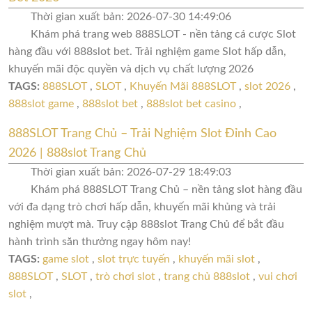
Thời gian xuất bản: 2026-07-30 14:49:06
Khám phá trang web 888SLOT - nền tảng cá cược Slot
hàng đầu với 888slot bet. Trải nghiệm game Slot hấp dẫn,
khuyến mãi độc quyền và dịch vụ chất lượng 2026
TAGS:
888SLOT
,
SLOT
,
Khuyến Mãi 888SLOT
,
slot 2026
,
888slot game
,
888slot bet
,
888slot bet casino
,
888SLOT Trang Chủ – Trải Nghiệm Slot Đỉnh Cao
2026 | 888slot Trang Chủ
Thời gian xuất bản: 2026-07-29 18:49:03
Khám phá 888SLOT Trang Chủ – nền tảng slot hàng đầu
với đa dạng trò chơi hấp dẫn, khuyến mãi khủng và trải
nghiệm mượt mà. Truy cập 888slot Trang Chủ để bắt đầu
hành trình săn thưởng ngay hôm nay!
TAGS:
game slot
,
slot trực tuyến
,
khuyến mãi slot
,
888SLOT
,
SLOT
,
trò chơi slot
,
trang chủ 888slot
,
vui chơi
slot
,