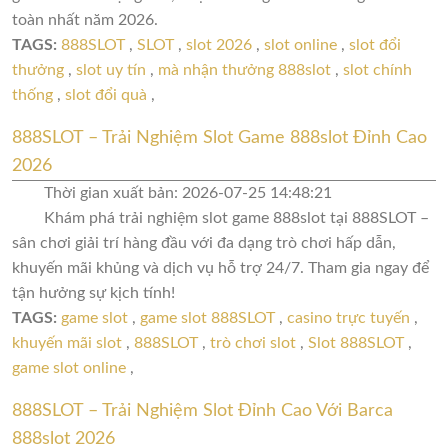
toàn nhất năm 2026.
TAGS:
888SLOT
,
SLOT
,
slot 2026
,
slot online
,
slot đổi
thưởng
,
slot uy tín
,
mà nhận thưởng 888slot
,
slot chính
thống
,
slot đổi quà
,
888SLOT – Trải Nghiệm Slot Game 888slot Đỉnh Cao
2026
Thời gian xuất bản: 2026-07-25 14:48:21
Khám phá trải nghiệm slot game 888slot tại 888SLOT –
sân chơi giải trí hàng đầu với đa dạng trò chơi hấp dẫn,
khuyến mãi khủng và dịch vụ hỗ trợ 24/7. Tham gia ngay để
tận hưởng sự kịch tính!
TAGS:
game slot
,
game slot 888SLOT
,
casino trực tuyến
,
khuyến mãi slot
,
888SLOT
,
trò chơi slot
,
Slot 888SLOT
,
game slot online
,
888SLOT – Trải Nghiệm Slot Đỉnh Cao Với Barca
888slot 2026