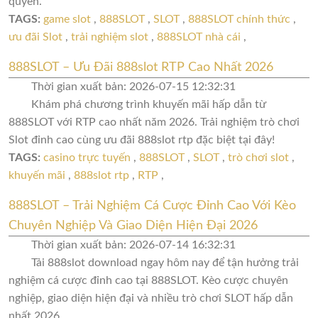
quyền.
TAGS:
game slot
,
888SLOT
,
SLOT
,
888SLOT chính thức
,
ưu đãi Slot
,
trải nghiệm slot
,
888SLOT nhà cái
,
888SLOT – Ưu Đãi 888slot RTP Cao Nhất 2026
Thời gian xuất bản: 2026-07-15 12:32:31
Khám phá chương trình khuyến mãi hấp dẫn từ
888SLOT với RTP cao nhất năm 2026. Trải nghiệm trò chơi
Slot đỉnh cao cùng ưu đãi 888slot rtp đặc biệt tại đây!
TAGS:
casino trực tuyến
,
888SLOT
,
SLOT
,
trò chơi slot
,
khuyến mãi
,
888slot rtp
,
RTP
,
888SLOT – Trải Nghiệm Cá Cược Đỉnh Cao Với Kèo
Chuyên Nghiệp Và Giao Diện Hiện Đại 2026
Thời gian xuất bản: 2026-07-14 16:32:31
Tải 888slot download ngay hôm nay để tận hưởng trải
nghiệm cá cược đỉnh cao tại 888SLOT. Kèo cược chuyên
nghiệp, giao diện hiện đại và nhiều trò chơi SLOT hấp dẫn
nhất 2026.