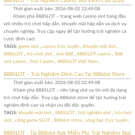
888SLOT - Trải Nghiệm Casino Slot Đỉnh Cao 2026
Thời gian xuất bản: 2026-08-02 22:49:08
Khám phá 888SLOT – trang web casino slot hàng đầu
với nhiều trò chơi hấp dẫn, khuyến mãi hấp dẫn và dịch vụ
chuyên nghiệp. Truy cập ngay để tận hưởng trải nghiệm cá
cược đỉnh cao!
TAGS:
game slot
,
casino trực tuyến
,
khuyến mãi slot
,
888SLOT
,
trò chơi slot
,
slot 888
,
888SLOT casino
,
888
slot casino
,
Slot Casino
,
888SLOT Việt Nam
,
888SLOT – Trải Nghiệm Đỉnh Cao Tại 888slot Store
Thời gian xuất bản: 2026-08-02 02:49:08
Khám phá 888SLOT – nền tảng slot uy tín với đa dạng
trò chơi hấp dẫn. Truy cập 888slot store để tận hưởng trải
nghiệm đỉnh cao và nhận ưu đãi độc quyền.
TAGS:
khuyến mãi slot
,
888SLOT
,
trải nghiệm slot
,
trò chơi
slot
,
cổng game SLOT
,
888slot store
,
sòng bạc trực tuyến
,
888SLOT - Tải 888slot Apk Miễn Phí, Trải Nghiệm Slot