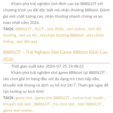
Khám phá trải nghiệm slot đỉnh cao tại 888SLOT với
chương trình ưu đãi đặc biệt mà nhận thưởng 888slot. Đánh
giá slot chất lượng cao, nhận thưởng nhanh chóng và an
toàn nhất năm 2026.
TAGS:
888SLOT
,
SLOT
,
slot 2026
,
slot online
,
slot đổi
thưởng
,
slot uy tín
,
mà nhận thưởng 888slot
,
slot chính
thống
,
slot đổi quà
,
888SLOT – Trải Nghiệm Slot Game 888slot Đỉnh Cao
2026
Thời gian xuất bản: 2026-07-25 14:48:21
Khám phá trải nghiệm slot game 888slot tại 888SLOT –
sân chơi giải trí hàng đầu với đa dạng trò chơi hấp dẫn,
khuyến mãi khủng và dịch vụ hỗ trợ 24/7. Tham gia ngay để
tận hưởng sự kịch tính!
TAGS:
game slot
,
game slot 888SLOT
,
casino trực tuyến
,
khuyến mãi slot
,
888SLOT
,
trò chơi slot
,
Slot 888SLOT
,
game slot online
,