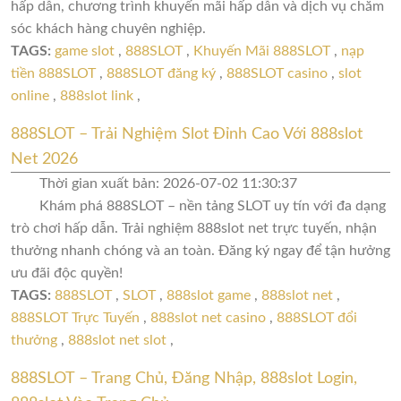
hấp dẫn, chương trình khuyến mãi hấp dẫn và dịch vụ chăm
sóc khách hàng chuyên nghiệp.
TAGS:
game slot
,
888SLOT
,
Khuyến Mãi 888SLOT
,
nạp
tiền 888SLOT
,
888SLOT đăng ký
,
888SLOT casino
,
slot
online
,
888slot link
,
888SLOT – Trải Nghiệm Slot Đỉnh Cao Với 888slot
Net 2026
Thời gian xuất bản: 2026-07-02 11:30:37
Khám phá 888SLOT – nền tảng SLOT uy tín với đa dạng
trò chơi hấp dẫn. Trải nghiệm 888slot net trực tuyến, nhận
thưởng nhanh chóng và an toàn. Đăng ký ngay để tận hưởng
ưu đãi độc quyền!
TAGS:
888SLOT
,
SLOT
,
888slot game
,
888slot net
,
888SLOT Trực Tuyến
,
888slot net casino
,
888SLOT đổi
thưởng
,
888slot net slot
,
888SLOT – Trang Chủ, Đăng Nhập, 888slot Login,