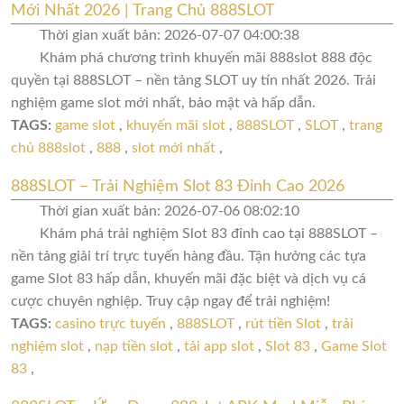
Mới Nhất 2026 | Trang Chủ 888SLOT
Thời gian xuất bản: 2026-07-07 04:00:38
Khám phá chương trình khuyến mãi 888slot 888 độc
quyền tại 888SLOT – nền tảng SLOT uy tín nhất 2026. Trải
nghiệm game slot mới nhất, bảo mật và hấp dẫn.
TAGS:
game slot
,
khuyến mãi slot
,
888SLOT
,
SLOT
,
trang
chủ 888slot
,
888
,
slot mới nhất
,
888SLOT – Trải Nghiệm Slot 83 Đỉnh Cao 2026
Thời gian xuất bản: 2026-07-06 08:02:10
Khám phá trải nghiệm Slot 83 đỉnh cao tại 888SLOT –
nền tảng giải trí trực tuyến hàng đầu. Tận hưởng các tựa
game Slot 83 hấp dẫn, khuyến mãi đặc biệt và dịch vụ cá
cược chuyên nghiệp. Truy cập ngay để trải nghiệm!
TAGS:
casino trực tuyến
,
888SLOT
,
rút tiền Slot
,
trải
nghiệm slot
,
nạp tiền slot
,
tải app slot
,
Slot 83
,
Game Slot
83
,