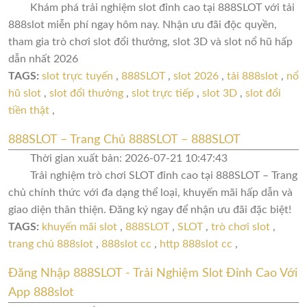
Khám phá trải nghiệm slot đỉnh cao tại 888SLOT với tải
888slot miễn phí ngay hôm nay. Nhận ưu đãi độc quyền,
tham gia trò chơi slot đổi thưởng, slot 3D và slot nổ hũ hấp
dẫn nhất 2026
TAGS:
slot trực tuyến
,
888SLOT
,
slot 2026
,
tải 888slot
,
nổ
hũ slot
,
slot đổi thưởng
,
slot trực tiếp
,
slot 3D
,
slot đổi
tiền thật
,
888SLOT – Trang Chủ 888SLOT – 888SLOT
Thời gian xuất bản: 2026-07-21 10:47:43
Trải nghiệm trò chơi SLOT đỉnh cao tại 888SLOT – Trang
chủ chính thức với đa dạng thể loại, khuyến mãi hấp dẫn và
giao diện thân thiện. Đăng ký ngay để nhận ưu đãi đặc biệt!
TAGS:
khuyến mãi slot
,
888SLOT
,
SLOT
,
trò chơi slot
,
trang chủ 888slot
,
888slot cc
,
http 888slot cc
,
Đăng Nhập 888SLOT - Trải Nghiệm Slot Đỉnh Cao Với
App 888slot