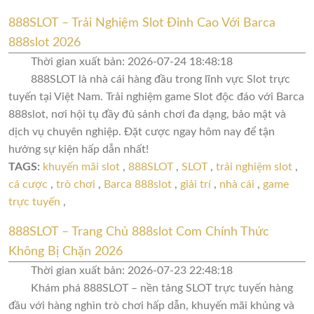
888SLOT – Trải Nghiệm Slot Đỉnh Cao Với Barca
888slot 2026
Thời gian xuất bản: 2026-07-24 18:48:18
888SLOT là nhà cái hàng đầu trong lĩnh vực Slot trực
tuyến tại Việt Nam. Trải nghiệm game Slot độc đáo với Barca
888slot, nơi hội tụ đầy đủ sảnh chơi đa dạng, bảo mật và
dịch vụ chuyên nghiệp. Đặt cược ngay hôm nay để tận
hưởng sự kiện hấp dẫn nhất!
TAGS:
khuyến mãi slot
,
888SLOT
,
SLOT
,
trải nghiệm slot
,
cá cược
,
trò chơi
,
Barca 888slot
,
giải trí
,
nhà cái
,
game
trực tuyến
,
888SLOT – Trang Chủ 888slot Com Chính Thức
Không Bị Chặn 2026
Thời gian xuất bản: 2026-07-23 22:48:18
Khám phá 888SLOT – nền tảng SLOT trực tuyến hàng
đầu với hàng nghìn trò chơi hấp dẫn, khuyến mãi khủng và