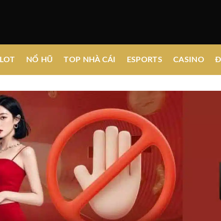
SLOT
NỔ HŨ
TOP NHÀ CÁI
ESPORTS
CASINO
Đ