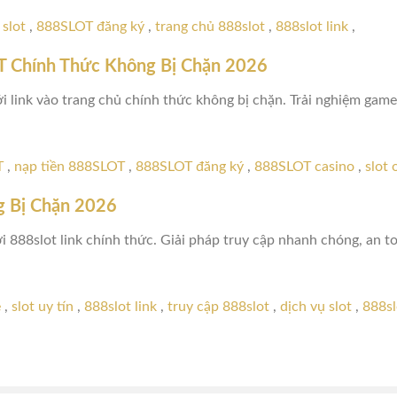
 slot
,
888SLOT đăng ký
,
trang chủ 888slot
,
888slot link
,
T Chính Thức Không Bị Chặn 2026
 link vào trang chủ chính thức không bị chặn. Trải nghiệm game
T
,
nạp tiền 888SLOT
,
888SLOT đăng ký
,
888SLOT casino
,
slot 
g Bị Chặn 2026
 888slot link chính thức. Giải pháp truy cập nhanh chóng, an to
e
,
slot uy tín
,
888slot link
,
truy cập 888slot
,
dịch vụ slot
,
888sl