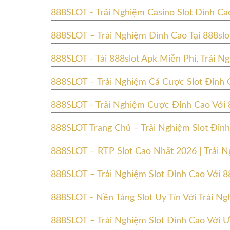
888SLOT - Trải Nghiệm Casino Slot Đỉnh Ca
888SLOT – Trải Nghiệm Đỉnh Cao Tại 888slo
888SLOT - Tải 888slot Apk Miễn Phí, Trải N
888SLOT – Trải Nghiệm Cá Cược Slot Đỉnh
888SLOT - Trải Nghiệm Cược Đỉnh Cao Với 
888SLOT Trang Chủ – Trải Nghiệm Slot Đỉnh
888SLOT – RTP Slot Cao Nhất 2026 | Trải N
888SLOT – Trải Nghiệm Slot Đỉnh Cao Với 
888SLOT - Nền Tảng Slot Uy Tín Với Trải 
888SLOT – Trải Nghiệm Slot Đỉnh Cao Với 