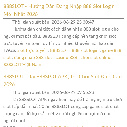
888SLOT - Hướng Dẫn Đăng Nhập 888 Slot Login
Mới Nhất 2026
Thời gian xuất bản: 2026-06-29 23:30:47
Hướng dẫn chi tiết cách đăng nhập 888 slot login cho
người mới bắt đầu. 888SLOT cung cấp nền tảng chơi slot
trực tuyến an toàn, uy tín với nhiều khuyến mãi hấp dẫn.
TAGS:
slot trực tuyến
,
888SLOT
,
888 slot login
,
game 888
slot
,
đăng nhập 888 slot
,
casino 888
,
chơi slot online
,
888SLOT Việt Nam
,
888SLOT – Tải 888SLOT APK, Trò Chơi Slot Đỉnh Cao
2026
Thời gian xuất bản: 2026-06-29 09:55:23
Tải 888SLOT APK ngay hôm nay để trải nghiệm trò chơi
slot hấp dẫn nhất 2026. 888SLOT cung cấp game slot chất
lượng cao, đồ họa sắc nét và trải nghiệm mượt mà cho
người chơi.