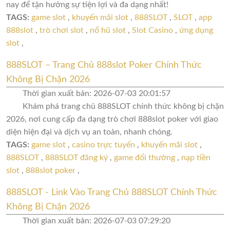
nay để tận hưởng sự tiện lợi và đa dạng nhất!
TAGS:
game slot
,
khuyến mãi slot
,
888SLOT
,
SLOT
,
app
888slot
,
trò chơi slot
,
nổ hũ slot
,
Slot Casino
,
ứng dụng
slot
,
888SLOT – Trang Chủ 888slot Poker Chính Thức
Không Bị Chặn 2026
Thời gian xuất bản: 2026-07-03 20:01:57
Khám phá trang chủ 888SLOT chính thức không bị chặn
2026, nơi cung cấp đa dạng trò chơi 888slot poker với giao
diện hiện đại và dịch vụ an toàn, nhanh chóng.
TAGS:
game slot
,
casino trực tuyến
,
khuyến mãi slot
,
888SLOT
,
888SLOT đăng ký
,
game đổi thưởng
,
nạp tiền
slot
,
888slot poker
,
888SLOT - Link Vào Trang Chủ 888SLOT Chính Thức
Không Bị Chặn 2026
Thời gian xuất bản: 2026-07-03 07:29:20