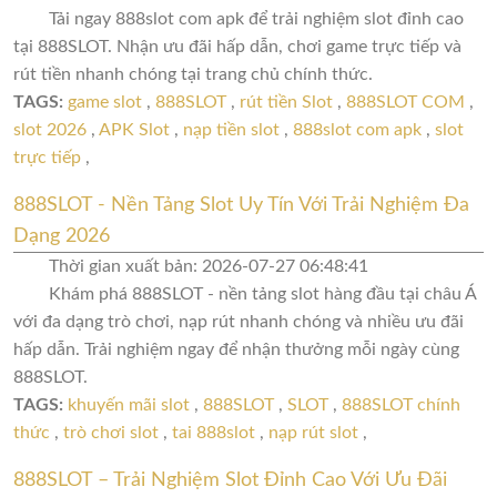
Tải ngay 888slot com apk để trải nghiệm slot đỉnh cao
tại 888SLOT. Nhận ưu đãi hấp dẫn, chơi game trực tiếp và
rút tiền nhanh chóng tại trang chủ chính thức.
TAGS:
game slot
,
888SLOT
,
rút tiền Slot
,
888SLOT COM
,
slot 2026
,
APK Slot
,
nạp tiền slot
,
888slot com apk
,
slot
trực tiếp
,
888SLOT - Nền Tảng Slot Uy Tín Với Trải Nghiệm Đa
Dạng 2026
Thời gian xuất bản: 2026-07-27 06:48:41
Khám phá 888SLOT - nền tảng slot hàng đầu tại châu Á
với đa dạng trò chơi, nạp rút nhanh chóng và nhiều ưu đãi
hấp dẫn. Trải nghiệm ngay để nhận thưởng mỗi ngày cùng
888SLOT.
TAGS:
khuyến mãi slot
,
888SLOT
,
SLOT
,
888SLOT chính
thức
,
trò chơi slot
,
tai 888slot
,
nạp rút slot
,
888SLOT – Trải Nghiệm Slot Đỉnh Cao Với Ưu Đãi