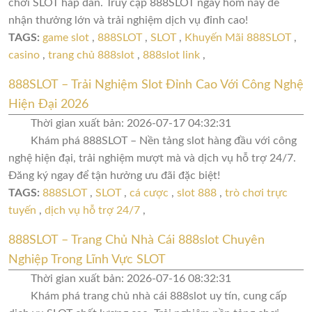
chơi SLOT hấp dẫn. Truy cập 888SLOT ngay hôm nay để
nhận thưởng lớn và trải nghiệm dịch vụ đỉnh cao!
TAGS:
game slot
,
888SLOT
,
SLOT
,
Khuyến Mãi 888SLOT
,
casino
,
trang chủ 888slot
,
888slot link
,
888SLOT – Trải Nghiệm Slot Đỉnh Cao Với Công Nghệ
Hiện Đại 2026
Thời gian xuất bản: 2026-07-17 04:32:31
Khám phá 888SLOT – Nền tảng slot hàng đầu với công
nghệ hiện đại, trải nghiệm mượt mà và dịch vụ hỗ trợ 24/7.
Đăng ký ngay để tận hưởng ưu đãi đặc biệt!
TAGS:
888SLOT
,
SLOT
,
cá cược
,
slot 888
,
trò chơi trực
tuyến
,
dịch vụ hỗ trợ 24/7
,
888SLOT – Trang Chủ Nhà Cái 888slot Chuyên
Nghiệp Trong Lĩnh Vực SLOT
Thời gian xuất bản: 2026-07-16 08:32:31
Khám phá trang chủ nhà cái 888slot uy tín, cung cấp