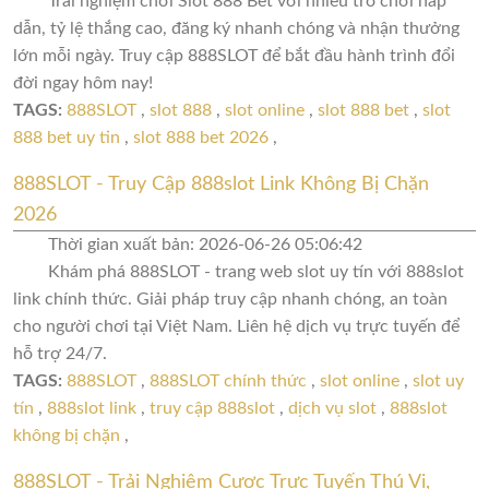
Trải nghiệm chơi Slot 888 Bet với nhiều trò chơi hấp
dẫn, tỷ lệ thắng cao, đăng ký nhanh chóng và nhận thưởng
lớn mỗi ngày. Truy cập 888SLOT để bắt đầu hành trình đổi
đời ngay hôm nay!
TAGS:
888SLOT
,
slot 888
,
slot online
,
slot 888 bet
,
slot
888 bet uy tin
,
slot 888 bet 2026
,
888SLOT - Truy Cập 888slot Link Không Bị Chặn
2026
Thời gian xuất bản: 2026-06-26 05:06:42
Khám phá 888SLOT - trang web slot uy tín với 888slot
link chính thức. Giải pháp truy cập nhanh chóng, an toàn
cho người chơi tại Việt Nam. Liên hệ dịch vụ trực tuyến để
hỗ trợ 24/7.
TAGS:
888SLOT
,
888SLOT chính thức
,
slot online
,
slot uy
tín
,
888slot link
,
truy cập 888slot
,
dịch vụ slot
,
888slot
không bị chặn
,
888SLOT - Trải Nghiệm Cược Trực Tuyến Thú Vị,