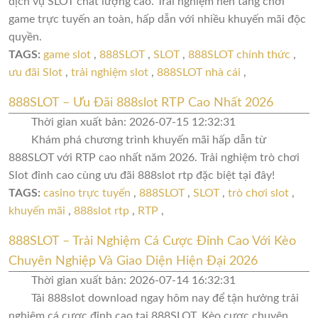
dịch vụ SLOT chất lượng cao. Trải nghiệm nền tảng chơi
game trực tuyến an toàn, hấp dẫn với nhiều khuyến mãi độc
quyền.
TAGS:
game slot
,
888SLOT
,
SLOT
,
888SLOT chính thức
,
ưu đãi Slot
,
trải nghiệm slot
,
888SLOT nhà cái
,
888SLOT – Ưu Đãi 888slot RTP Cao Nhất 2026
Thời gian xuất bản: 2026-07-15 12:32:31
Khám phá chương trình khuyến mãi hấp dẫn từ
888SLOT với RTP cao nhất năm 2026. Trải nghiệm trò chơi
Slot đỉnh cao cùng ưu đãi 888slot rtp đặc biệt tại đây!
TAGS:
casino trực tuyến
,
888SLOT
,
SLOT
,
trò chơi slot
,
khuyến mãi
,
888slot rtp
,
RTP
,
888SLOT – Trải Nghiệm Cá Cược Đỉnh Cao Với Kèo
Chuyên Nghiệp Và Giao Diện Hiện Đại 2026
Thời gian xuất bản: 2026-07-14 16:32:31
Tải 888slot download ngay hôm nay để tận hưởng trải
nghiệm cá cược đỉnh cao tại 888SLOT. Kèo cược chuyên