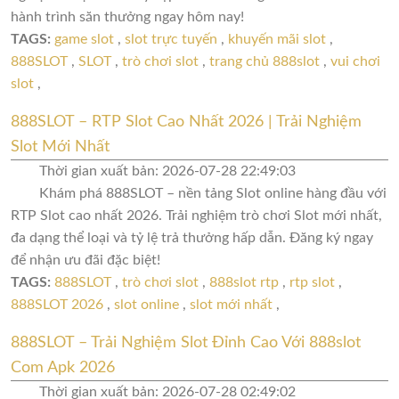
hành trình săn thưởng ngay hôm nay!
TAGS:
game slot
,
slot trực tuyến
,
khuyến mãi slot
,
888SLOT
,
SLOT
,
trò chơi slot
,
trang chủ 888slot
,
vui chơi
slot
,
888SLOT – RTP Slot Cao Nhất 2026 | Trải Nghiệm
Slot Mới Nhất
Thời gian xuất bản: 2026-07-28 22:49:03
Khám phá 888SLOT – nền tảng Slot online hàng đầu với
RTP Slot cao nhất 2026. Trải nghiệm trò chơi Slot mới nhất,
đa dạng thể loại và tỷ lệ trả thưởng hấp dẫn. Đăng ký ngay
để nhận ưu đãi đặc biệt!
TAGS:
888SLOT
,
trò chơi slot
,
888slot rtp
,
rtp slot
,
888SLOT 2026
,
slot online
,
slot mới nhất
,
888SLOT – Trải Nghiệm Slot Đỉnh Cao Với 888slot
Com Apk 2026
Thời gian xuất bản: 2026-07-28 02:49:02