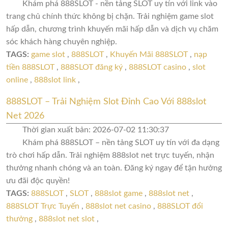
Khám phá 888SLOT - nền tảng SLOT uy tín với link vào
trang chủ chính thức không bị chặn. Trải nghiệm game slot
hấp dẫn, chương trình khuyến mãi hấp dẫn và dịch vụ chăm
sóc khách hàng chuyên nghiệp.
TAGS:
game slot
,
888SLOT
,
Khuyến Mãi 888SLOT
,
nạp
tiền 888SLOT
,
888SLOT đăng ký
,
888SLOT casino
,
slot
online
,
888slot link
,
888SLOT – Trải Nghiệm Slot Đỉnh Cao Với 888slot
Net 2026
Thời gian xuất bản: 2026-07-02 11:30:37
Khám phá 888SLOT – nền tảng SLOT uy tín với đa dạng
trò chơi hấp dẫn. Trải nghiệm 888slot net trực tuyến, nhận
thưởng nhanh chóng và an toàn. Đăng ký ngay để tận hưởng
ưu đãi độc quyền!
TAGS:
888SLOT
,
SLOT
,
888slot game
,
888slot net
,
888SLOT Trực Tuyến
,
888slot net casino
,
888SLOT đổi
thưởng
,
888slot net slot
,