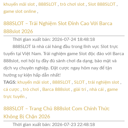
khuyến mãi slot
,
888SLOT
,
trò chơi slot
,
Slot 888SLOT
,
game slot online
,
888SLOT – Trải Nghiệm Slot Đỉnh Cao Với Barca
888slot 2026
Thời gian xuất bản: 2026-07-24 18:48:18
888SLOT là nhà cái hàng đầu trong lĩnh vực Slot trực
tuyến tại Việt Nam. Trải nghiệm game Slot độc đáo với Barca
888slot, nơi hội tụ đầy đủ sảnh chơi đa dạng, bảo mật và
dịch vụ chuyên nghiệp. Đặt cược ngay hôm nay để tận
hưởng sự kiện hấp dẫn nhất!
TAGS:
khuyến mãi slot
,
888SLOT
,
SLOT
,
trải nghiệm slot
,
cá cược
,
trò chơi
,
Barca 888slot
,
giải trí
,
nhà cái
,
game
trực tuyến
,
888SLOT – Trang Chủ 888slot Com Chính Thức
Không Bị Chặn 2026
Thời gian xuất bản: 2026-07-23 22:48:18