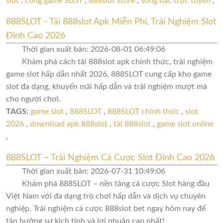
slot
,
cổng game SLOT
,
888slot store
,
sòng bạc trực tuyến
,
888SLOT - Tải 888slot Apk Miễn Phí, Trải Nghiệm Slot
Đỉnh Cao 2026
Thời gian xuất bản: 2026-08-01 06:49:06
Khám phá cách tải 888slot apk chính thức, trải nghiệm
game slot hấp dẫn nhất 2026. 888SLOT cung cấp kho game
slot đa dạng, khuyến mãi hấp dẫn và trải nghiệm mượt mà
cho người chơi.
TAGS:
game slot
,
888SLOT
,
888SLOT chính thức
,
slot
2026
,
download apk 888slot
,
tải 888slot
,
game slot online
,
888SLOT – Trải Nghiệm Cá Cược Slot Đỉnh Cao 2026
Thời gian xuất bản: 2026-07-31 10:49:06
Khám phá 888SLOT – nền tảng cá cược Slot hàng đầu
Việt Nam với đa dạng trò chơi hấp dẫn và dịch vụ chuyên
nghiệp. Trải nghiệm cá cược 888slot bet ngay hôm nay để
tận hưởng sự kịch tính và lợi nhuận cao nhất!