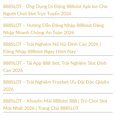
888SLOT - Ứng Dụng Di Động 888slot Apk Ios Cho
Người Chơi Slot Trực Tuyến 2026
888SLOT – Hướng Dẫn Đăng Nhập 888slot Đăng
Nhập Nhanh Chóng, An Toàn 2026
888SLOT – Trải Nghiệm Nổ Hũ Đỉnh Cao 2026 |
Đăng Nhập 888slot Ngay Hôm Nay
888SLOT – Tải App 888 Slot, Trải Nghiệm Slot Đỉnh
Cao 2026
888SLOT – Trải Nghiệm Freebet Ưu Đãi Độc Quyền
2026
888SLOT – Khuyến Mãi 888slot 888 | Trò Chơi Slot
Mới Nhất 2026 | Trang Chủ 888SLOT