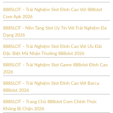
888SLOT – Trải Nghiệm Slot Đỉnh Cao Với 888slot
Com Apk 2026
888SLOT - Nền Tảng Slot Uy Tín Với Trải Nghiệm Đa
Dạng 2026
888SLOT – Trải Nghiệm Slot Đỉnh Cao Với Ưu Đãi
Đặc Biệt Mà Nhận Thưởng 888slot 2026
888SLOT – Trải Nghiệm Slot Game 888slot Đỉnh Cao
2026
888SLOT – Trải Nghiệm Slot Đỉnh Cao Với Barca
888slot 2026
888SLOT – Trang Chủ 888slot Com Chính Thức
Không Bị Chặn 2026