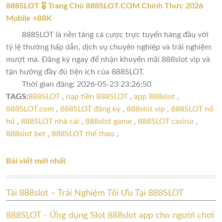
888SLOT 🎖️ Trang Chủ 888SLOT.COM Chính Thức 2026
Mobile +88K
888SLOT là nền tảng cá cược trực tuyến hàng đầu với
tỷ lệ thưởng hấp dẫn, dịch vụ chuyên nghiệp và trải nghiệm
mượt mà. Đăng ký ngay để nhận khuyến mãi 888slot vip và
tận hưởng đầy đủ tiện ích của 888SLOT.
Thời gian đăng: 2026-05-23 23:26:50
TAGS:
888SLOT
,
nạp tiền 888SLOT
,
app 888slot
,
888SLOT.com
,
888SLOT đăng ký
,
888slot vip
,
888SLOT nổ
hũ
,
888SLOT nhà cái
,
888slot game
,
888SLOT casino
,
888slot bet
,
888SLOT thể thao
,
Bài viết mới nhất
Tài 888slot – Trải Nghiệm Tối Ưu Tại 888SLOT
888SLOT - Ứng dụng Slot 888slot app cho người chơi