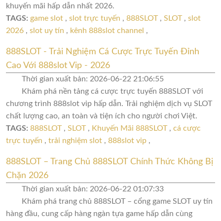
khuyến mãi hấp dẫn nhất 2026.
TAGS:
game slot
,
slot trực tuyến
,
888SLOT
,
SLOT
,
slot
2026
,
slot uy tín
,
kênh 888slot channel
,
888SLOT - Trải Nghiệm Cá Cược Trực Tuyến Đỉnh
Cao Với 888slot Vip - 2026
Thời gian xuất bản: 2026-06-22 21:06:55
Khám phá nền tảng cá cược trực tuyến 888SLOT với
chương trình 888slot vip hấp dẫn. Trải nghiệm dịch vụ SLOT
chất lượng cao, an toàn và tiện ích cho người chơi Việt.
TAGS:
888SLOT
,
SLOT
,
Khuyến Mãi 888SLOT
,
cá cược
trực tuyến
,
trải nghiệm slot
,
888slot vip
,
888SLOT – Trang Chủ 888SLOT Chính Thức Không Bị
Chặn 2026
Thời gian xuất bản: 2026-06-22 01:07:33
Khám phá trang chủ 888SLOT – cổng game SLOT uy tín
hàng đầu, cung cấp hàng ngàn tựa game hấp dẫn cùng