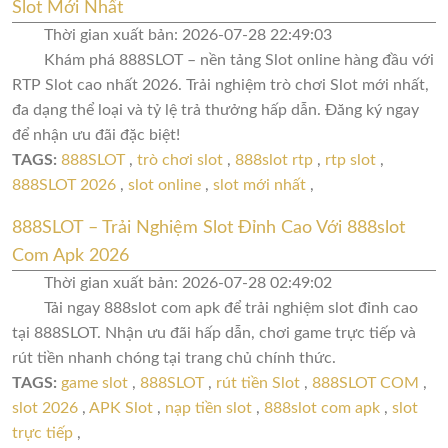
Slot Mới Nhất
Thời gian xuất bản: 2026-07-28 22:49:03
Khám phá 888SLOT – nền tảng Slot online hàng đầu với
RTP Slot cao nhất 2026. Trải nghiệm trò chơi Slot mới nhất,
đa dạng thể loại và tỷ lệ trả thưởng hấp dẫn. Đăng ký ngay
để nhận ưu đãi đặc biệt!
TAGS:
888SLOT
,
trò chơi slot
,
888slot rtp
,
rtp slot
,
888SLOT 2026
,
slot online
,
slot mới nhất
,
888SLOT – Trải Nghiệm Slot Đỉnh Cao Với 888slot
Com Apk 2026
Thời gian xuất bản: 2026-07-28 02:49:02
Tải ngay 888slot com apk để trải nghiệm slot đỉnh cao
tại 888SLOT. Nhận ưu đãi hấp dẫn, chơi game trực tiếp và
rút tiền nhanh chóng tại trang chủ chính thức.
TAGS:
game slot
,
888SLOT
,
rút tiền Slot
,
888SLOT COM
,
slot 2026
,
APK Slot
,
nạp tiền slot
,
888slot com apk
,
slot
trực tiếp
,