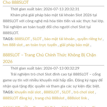
Cho 888SLOT
Thời gian xuất bản: 2026-07-13 20:32:31
Khám phá giải pháp bảo mật tài khoản Slot 2026 tại
888SLOT với công nghệ mã hóa tiên tiến và xác thực hai lớp.
Trải nghiệm an toàn tuyệt đối cho người chơi Slot tại
888SLOT.
TAGS:
888SLOT
,
SLOT
,
bảo mật tài khoản
,
quyền riêng tư
,
hm 888 slot
,
an toàn trực tuyến
,
giải pháp bảo mật
,
888SLOT – Trang Chủ Chính Thức Không Bị Chặn
2026
Thời gian xuất bản: 2026-07-13 00:32:29
Trải nghiệm trò chơi Slot đỉnh cao tại 888SLOT – cổng
game uy tín với nhiều khuyến mãi hấp dẫn. Đăng ký ngay để
nhận quà tặng độc quyền và tham gia các sự kiện đặc biệt.
TAGS:
khuyến mãi slot
,
888SLOT
,
SLOT
,
trò chơi slot
,
888SLOT đăng ký
,
trang chủ 888slot
,
888slot link
,