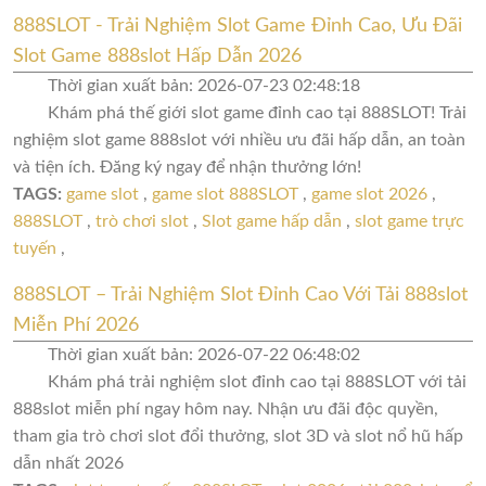
888SLOT - Trải Nghiệm Slot Game Đỉnh Cao, Ưu Đãi
Slot Game 888slot Hấp Dẫn 2026
Thời gian xuất bản: 2026-07-23 02:48:18
Khám phá thế giới slot game đỉnh cao tại 888SLOT! Trải
nghiệm slot game 888slot với nhiều ưu đãi hấp dẫn, an toàn
và tiện ích. Đăng ký ngay để nhận thưởng lớn!
TAGS:
game slot
,
game slot 888SLOT
,
game slot 2026
,
888SLOT
,
trò chơi slot
,
Slot game hấp dẫn
,
slot game trực
tuyến
,
888SLOT – Trải Nghiệm Slot Đỉnh Cao Với Tải 888slot
Miễn Phí 2026
Thời gian xuất bản: 2026-07-22 06:48:02
Khám phá trải nghiệm slot đỉnh cao tại 888SLOT với tải
888slot miễn phí ngay hôm nay. Nhận ưu đãi độc quyền,
tham gia trò chơi slot đổi thưởng, slot 3D và slot nổ hũ hấp
dẫn nhất 2026