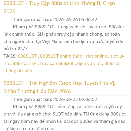
888SLOT - Truy Cập 888slot Link Không Bị Chặn
2026
Thời gian xuất bản: 2026-06-26 05:06:42
Khám phá 888SLOT - trang web slot uy tín với 888slot
link chính thức. Giải pháp truy cập nhanh chóng, an toàn
cho người chơi tại Việt Nam. Liên hệ dịch vụ trực tuyến để
hỗ trợ 24/7.
TAGS:
888SLOT
,
888SLOT chính thức
,
slot online
,
slot uy
tín
,
888slot link
,
truy cập 888slot
,
dịch vụ slot
,
888slot
không bị chặn
,
888SLOT - Trải Nghiệm Cược Trực Tuyến Thú Vị,
Nhận Thưởng Hấp Dẫn 2026
Thời gian xuất bản: 2026-06-25 09:06:52
Khám phá 888SLOT - nền tảng cá cược trực tuyến uy
tín với đa dạng trò chơi SLOT hấp dẫn. Tải ứng dụng 888slot
tải ngay hôm nay để nhận ưu đãi độc quyền và tham gia các
sự kiện cá cược đỉnh cao.