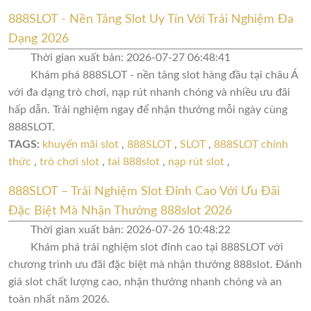
888SLOT - Nền Tảng Slot Uy Tín Với Trải Nghiệm Đa
Dạng 2026
Thời gian xuất bản: 2026-07-27 06:48:41
Khám phá 888SLOT - nền tảng slot hàng đầu tại châu Á
với đa dạng trò chơi, nạp rút nhanh chóng và nhiều ưu đãi
hấp dẫn. Trải nghiệm ngay để nhận thưởng mỗi ngày cùng
888SLOT.
TAGS:
khuyến mãi slot
,
888SLOT
,
SLOT
,
888SLOT chính
thức
,
trò chơi slot
,
tai 888slot
,
nạp rút slot
,
888SLOT – Trải Nghiệm Slot Đỉnh Cao Với Ưu Đãi
Đặc Biệt Mà Nhận Thưởng 888slot 2026
Thời gian xuất bản: 2026-07-26 10:48:22
Khám phá trải nghiệm slot đỉnh cao tại 888SLOT với
chương trình ưu đãi đặc biệt mà nhận thưởng 888slot. Đánh
giá slot chất lượng cao, nhận thưởng nhanh chóng và an
toàn nhất năm 2026.