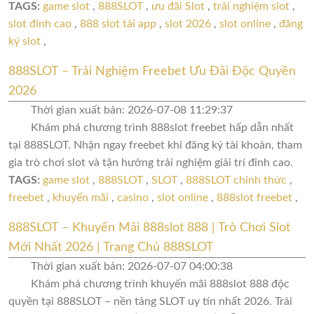
TAGS:
game slot
,
888SLOT
,
ưu đãi Slot
,
trải nghiệm slot
,
slot đỉnh cao
,
888 slot tải app
,
slot 2026
,
slot online
,
đăng
ký slot
,
888SLOT – Trải Nghiệm Freebet Ưu Đãi Độc Quyền
2026
Thời gian xuất bản: 2026-07-08 11:29:37
Khám phá chương trình 888slot freebet hấp dẫn nhất
tại 888SLOT. Nhận ngay freebet khi đăng ký tài khoản, tham
gia trò chơi slot và tận hưởng trải nghiệm giải trí đỉnh cao.
TAGS:
game slot
,
888SLOT
,
SLOT
,
888SLOT chính thức
,
freebet
,
khuyến mãi
,
casino
,
slot online
,
888slot freebet
,
888SLOT – Khuyến Mãi 888slot 888 | Trò Chơi Slot
Mới Nhất 2026 | Trang Chủ 888SLOT
Thời gian xuất bản: 2026-07-07 04:00:38
Khám phá chương trình khuyến mãi 888slot 888 độc
quyền tại 888SLOT – nền tảng SLOT uy tín nhất 2026. Trải