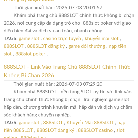
Thời gian xuất bản: 2026-07-03 20:01:57
Khám phá trang chủ 888SLOT chính thức không bị chặn
2026, nơi cung cấp đa dạng trò chơi 888slot poker với giao
diện hiện đại và dịch vụ an toàn, nhanh chóng.
TAGS:
game slot
,
casino trực tuyến
,
khuyến mãi slot
,
888SLOT
,
888SLOT đăng ký
,
game đổi thưởng
,
nạp tiền
slot
,
888slot poker
,
888SLOT - Link Vào Trang Chủ 888SLOT Chính Thức
Không Bị Chặn 2026
Thời gian xuất bản: 2026-07-03 07:29:20
Khám phá 888SLOT - nền tảng SLOT uy tín với link vào
trang chủ chính thức không bị chặn. Trải nghiệm game slot
hấp dẫn, chương trình khuyến mãi hấp dẫn và dịch vụ chăm
sóc khách hàng chuyên nghiệp.
TAGS:
game slot
,
888SLOT
,
Khuyến Mãi 888SLOT
,
nạp
tiền 888SLOT
,
888SLOT đăng ký
,
888SLOT casino
,
slot
online
,
888slot link
,