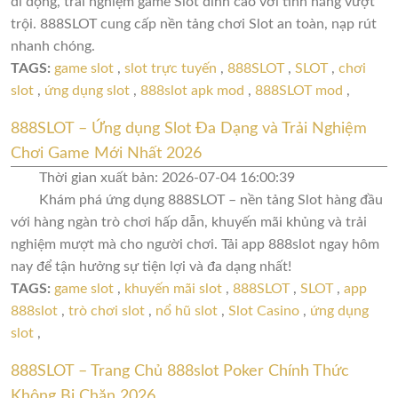
di động, trải nghiệm game Slot đỉnh cao với tính năng vượt
trội. 888SLOT cung cấp nền tảng chơi Slot an toàn, nạp rút
nhanh chóng.
TAGS:
game slot
,
slot trực tuyến
,
888SLOT
,
SLOT
,
chơi
slot
,
ứng dụng slot
,
888slot apk mod
,
888SLOT mod
,
888SLOT – Ứng dụng Slot Đa Dạng và Trải Nghiệm
Chơi Game Mới Nhất 2026
Thời gian xuất bản: 2026-07-04 16:00:39
Khám phá ứng dụng 888SLOT – nền tảng Slot hàng đầu
với hàng ngàn trò chơi hấp dẫn, khuyến mãi khủng và trải
nghiệm mượt mà cho người chơi. Tải app 888slot ngay hôm
nay để tận hưởng sự tiện lợi và đa dạng nhất!
TAGS:
game slot
,
khuyến mãi slot
,
888SLOT
,
SLOT
,
app
888slot
,
trò chơi slot
,
nổ hũ slot
,
Slot Casino
,
ứng dụng
slot
,
888SLOT – Trang Chủ 888slot Poker Chính Thức
Không Bị Chặn 2026