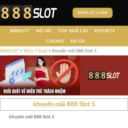
ĐĂNG KÝ +168K
888SLOT
NỔ HŨ
TOP NHÀ CÁI
ESPORTS
CASINO
ĐÁ GÀ
888SLOT
>
TAGs Cloud
>
khuyến mãi 888 Slot 5
khuyến mãi 888 Slot 5
khuyến mãi 888 Slot 5