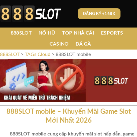
ĐĂNG KÝ +168K
888SLOT
NỔ HŨ
TOP NHÀ CÁI
ESPORTS
CASINO
ĐÁ GÀ
888SLOT
>
TAGs Cloud
>
888SLOT mobile
888SLOT mobile – Khuyến Mãi Game Slot
Mới Nhất 2026
888SLOT mobile cung cấp khuyến mãi slot hấp dẫn, game