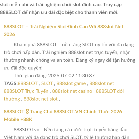
slot miễn phí và trải nghiệm chơi slot đỉnh cao. Truy cập
888SLOT để nhận ưu đãi đặc biệt cho thành viên mới.
888SLOT – Trải Nghiệm Slot Đỉnh Cao Với 888slot Net
2026
Khám phá 888SLOT – nền tảng SLOT uy tín với đa dạng
trò chơi hấp dẫn. Trải nghiệm 888slot net trực tuyến, nhận
thưởng nhanh chóng và an toàn. Đăng ký ngay để tận hưởng
ưu đãi độc quyền!
Thời gian đăng: 2026-07-02 11:30:37
TAGS:
888SLOT
,
SLOT
,
888slot game
,
888slot net
,
888SLOT Trực Tuyến
,
888slot net casino
,
888SLOT đổi
thưởng
,
888slot net slot
,
888SLOT 🎖️ Trang Chủ 888SLOT.VN Chính Thức 2026
Mobile +88K
888SLOT.vn - Nền tảng cá cược trực tuyến hàng đầu
Việt Nam với đa dạng trò chơi SLOT, tỷ lệ thưởng hấp dẫn,