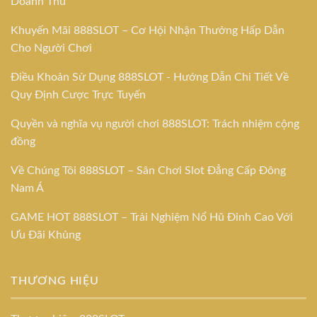
Doanh Thu
Khuyến Mãi 888SLOT – Cơ Hội Nhận Thưởng Hấp Dẫn
Cho Người Chơi
Điều Khoản Sử Dụng 888SLOT - Hướng Dẫn Chi Tiết Về
Quy Định Cược Trực Tuyến
Quyền và nghĩa vụ người chơi 888SLOT: Trách nhiệm cộng
đồng
Về Chúng Tôi 888SLOT – Sân Chơi Slot Đẳng Cấp Đông
Nam Á
GAME HOT 888SLOT – Trải Nghiệm Nổ Hũ Đỉnh Cao Với
Ưu Đãi Khủng
THƯƠNG HIỆU