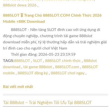
888slot dewa 2026
,
888SLOT 🎖️ Trang Chủ 888SLOT.COM Chính Thức 2026
Mobile +88K Download
888SLOT - Nền tảng SLOT đỉnh cao với ứng dụng di
động chuyên nghiệp, chương trình tải game 888slot
download miễn phí, tỷ lệ thưởng hấp dẫn và trải nghiệm giải
trí đỉnh cao cho người chơi Việt Nam
Thời gian đăng: 2026-05-23 23:19:59
TAGS:
888SLOT
,
SLOT
,
888SLOT chính thức
,
888slot
download
,
tải game 888slot
,
888SLOT.com
,
888SLOT
mobile
,
888SLOT đăng ký
,
888SLOT chơi ngay
,
Bài viết mới nhất
Tài 888slot – Trải Nghiệm Tối Ưu Tại 888SLOT