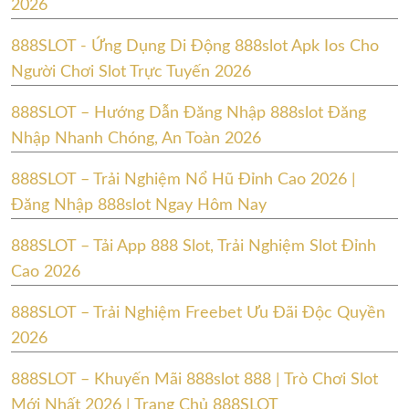
2026
888SLOT - Ứng Dụng Di Động 888slot Apk Ios Cho
Người Chơi Slot Trực Tuyến 2026
888SLOT – Hướng Dẫn Đăng Nhập 888slot Đăng
Nhập Nhanh Chóng, An Toàn 2026
888SLOT – Trải Nghiệm Nổ Hũ Đỉnh Cao 2026 |
Đăng Nhập 888slot Ngay Hôm Nay
888SLOT – Tải App 888 Slot, Trải Nghiệm Slot Đỉnh
Cao 2026
888SLOT – Trải Nghiệm Freebet Ưu Đãi Độc Quyền
2026
888SLOT – Khuyến Mãi 888slot 888 | Trò Chơi Slot
Mới Nhất 2026 | Trang Chủ 888SLOT