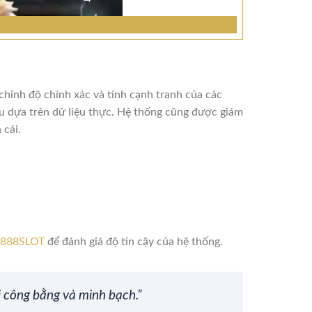
 chỉnh độ chính xác và tính cạnh tranh của các
ưu dựa trên dữ liệu thực. Hệ thống cũng được giám
 cái.
888SLOT
để đánh giá độ tin cậy của hệ thống.
i công bằng và minh bạch.”