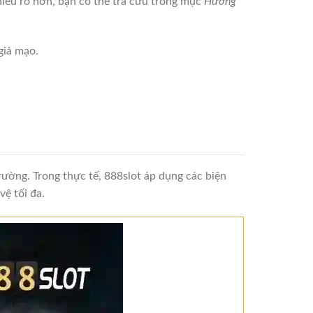
 hiểu rõ hơn, bạn có thể tra cứu trong mục
Hướng
giả mạo.
trường. Trong thực tế, 888slot áp dụng các biện
ệ tối đa.