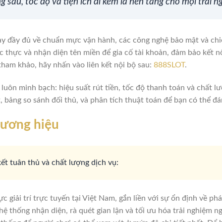
 sau, tốc độ và tiện ích đi kèm là nền tảng cho mọi trải n
 bày đầy đủ về chuẩn mực vận hành, các công nghệ bảo mật và chi
c thực và nhận diện tên miền để gia cố tài khoản, đảm bảo kết n
tham khảo, hãy nhấn vào liên kết nội bộ sau:
888SLOT
.
i luôn minh bạch: hiệu suất rút tiền, tốc độ thanh toán và chất 
, bảng so sánh đối thủ, và phân tích thuật toán để bạn có thể đá
hương hiệu
ết tuân thủ và chất lượng dịch vụ:
ực giải trí trực tuyến tại Việt Nam, gắn liền với sự ổn định về p
n hệ thống nhận diện, rà quét gian lận và tối ưu hóa trải nghiệm 