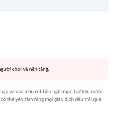
người chơi và nền tảng.
nhập và các mẫu rút tiền nghi ngờ. Dữ liệu được
có thể yên tâm rằng mọi giao dịch đều trải qua