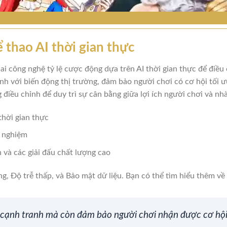
Công nghệ xác thực và bảo mật được áp dụng tại 888slot
 thao AI thời gian thực
ai công nghệ tỷ lệ cược động dựa trên AI thời gian thực để điều
nh với biến động thị trường, đảm bảo người chơi có cơ hội tối 
điều chỉnh để duy trì sự cân bằng giữa lợi ích người chơi và nhà
 thời gian thực
i nghiệm
 và các giải đấu chất lượng cao
ng
,
Độ trễ thấp
, và
Bảo mật dữ liệu
. Bạn có thể tìm hiểu thêm về
ế cạnh tranh mà còn đảm bảo người chơi nhận được cơ hộ