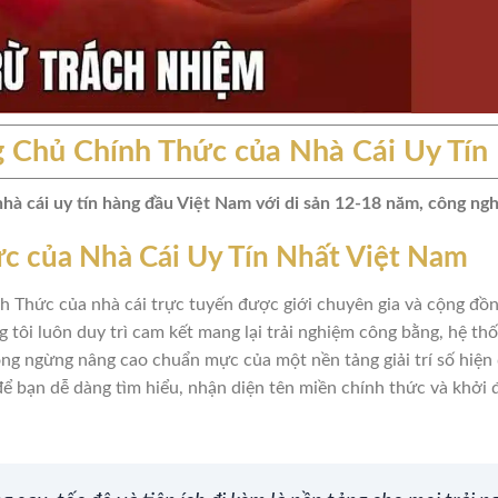
ng Chủ Chính Thức của Nhà Cái Uy Tín
hà cái uy tín hàng đầu Việt Nam với di sản 12-18 năm, công nghệ
ức của Nhà Cái Uy Tín Nhất Việt Nam
 Thức của nhà cái trực tuyến được giới chuyên gia và cộng đồn
ng tôi luôn duy trì cam kết mang lại trải nghiệm công bằng, hệ t
ng ngừng nâng cao chuẩn mực của một nền tảng giải trí số hiện 
để bạn dễ dàng tìm hiểu, nhận diện tên miền chính thức và khởi