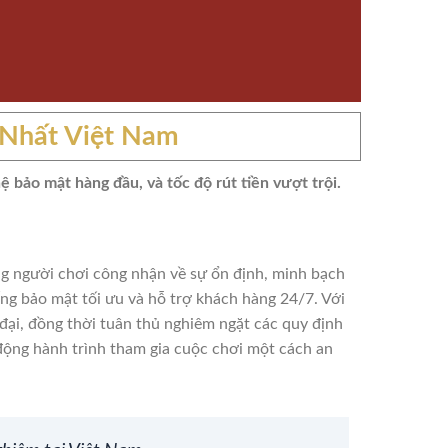
 Nhất Việt Nam
 bảo mật hàng đầu, và tốc độ rút tiền vượt trội.
g người chơi công nhận về sự ổn định, minh bạch
hống bảo mật tối ưu và hỗ trợ khách hàng 24/7. Với
đại, đồng thời tuân thủ nghiêm ngặt các quy định
 động hành trình tham gia cuộc chơi một cách an