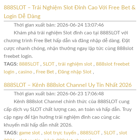
888SLOT – Trải Nghiệm Slot Đỉnh Cao Với Free Bet &
Login Dễ Dàng
Thời gian xuất bản: 2026-06-24 13:07:46
Khám phá trải nghiệm Slot đỉnh cao tại 888SLOT với
chương trình Free Bet hấp dẫn và đăng nhập dễ dàng. Đặt
cược nhanh chóng, nhận thưởng ngay lập tức cùng 888slot
freebet login.
TAGS:
888SLOT
,
SLOT
,
trải nghiệm slot
,
888slot freebet
login
,
casino
,
Free Bet
,
Đăng nhập Slot
,
888SLOT – Kênh 888slot Channel Uy Tín Nhất 2026
Thời gian xuất bản: 2026-06-23 17:06:48
Kênh 888slot Channel chính thức của 888SLOT cung
cấp dịch vụ SLOT chất lượng cao, an toàn và hấp dẫn. Truy
cập ngay để tận hưởng trải nghiệm đỉnh cao cùng các
khuyến mãi hấp dẫn nhất 2026.
TAGS:
game slot
,
slot trực tuyến
,
888SLOT
,
SLOT
,
slot