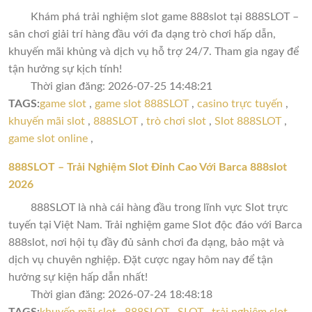
Khám phá trải nghiệm slot game 888slot tại 888SLOT –
sân chơi giải trí hàng đầu với đa dạng trò chơi hấp dẫn,
khuyến mãi khủng và dịch vụ hỗ trợ 24/7. Tham gia ngay để
tận hưởng sự kịch tính!
Thời gian đăng: 2026-07-25 14:48:21
TAGS:
game slot
,
game slot 888SLOT
,
casino trực tuyến
,
khuyến mãi slot
,
888SLOT
,
trò chơi slot
,
Slot 888SLOT
,
game slot online
,
888SLOT – Trải Nghiệm Slot Đỉnh Cao Với Barca 888slot
2026
888SLOT là nhà cái hàng đầu trong lĩnh vực Slot trực
tuyến tại Việt Nam. Trải nghiệm game Slot độc đáo với Barca
888slot, nơi hội tụ đầy đủ sảnh chơi đa dạng, bảo mật và
dịch vụ chuyên nghiệp. Đặt cược ngay hôm nay để tận
hưởng sự kiện hấp dẫn nhất!
Thời gian đăng: 2026-07-24 18:48:18
TAGS:
khuyến mãi slot
,
888SLOT
,
SLOT
,
trải nghiệm slot
,