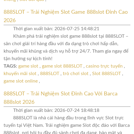
888SLOT – Trải Nghiệm Slot Game 888slot Đỉnh Cao
2026
Thời gian xuất bản: 2026-07-25 14:48:21
Khám phá trải nghiệm slot game 888slot tại 888SLOT –
sân chơi giải trí hàng đầu với đa dạng trò chơi hấp dẫn,
khuyến mãi khủng và dịch vụ hỗ trợ 24/7. Tham gia ngay để
tận hưởng sự kịch tính!
TAGS:
game slot
,
game slot 888SLOT
,
casino trực tuyến
,
khuyến mãi slot
,
888SLOT
,
trò chơi slot
,
Slot 888SLOT
,
game slot online
,
888SLOT – Trải Nghiệm Slot Đỉnh Cao Với Barca
888slot 2026
Thời gian xuất bản: 2026-07-24 18:48:18
888SLOT là nhà cái hàng đầu trong lĩnh vực Slot trực
tuyến tại Việt Nam. Trải nghiệm game Slot độc đáo với Barca
888slot, nơi hội tụ đầy đủ sảnh chơi đa dạng, bảo mật và