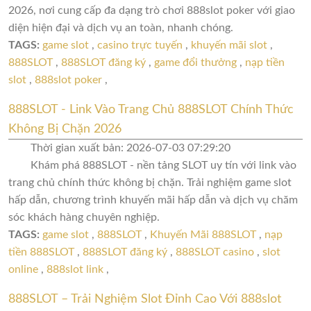
2026, nơi cung cấp đa dạng trò chơi 888slot poker với giao
diện hiện đại và dịch vụ an toàn, nhanh chóng.
TAGS:
game slot
,
casino trực tuyến
,
khuyến mãi slot
,
888SLOT
,
888SLOT đăng ký
,
game đổi thưởng
,
nạp tiền
slot
,
888slot poker
,
888SLOT - Link Vào Trang Chủ 888SLOT Chính Thức
Không Bị Chặn 2026
Thời gian xuất bản: 2026-07-03 07:29:20
Khám phá 888SLOT - nền tảng SLOT uy tín với link vào
trang chủ chính thức không bị chặn. Trải nghiệm game slot
hấp dẫn, chương trình khuyến mãi hấp dẫn và dịch vụ chăm
sóc khách hàng chuyên nghiệp.
TAGS:
game slot
,
888SLOT
,
Khuyến Mãi 888SLOT
,
nạp
tiền 888SLOT
,
888SLOT đăng ký
,
888SLOT casino
,
slot
online
,
888slot link
,
888SLOT – Trải Nghiệm Slot Đỉnh Cao Với 888slot