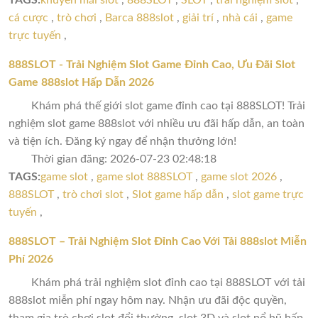
cá cược
,
trò chơi
,
Barca 888slot
,
giải trí
,
nhà cái
,
game
trực tuyến
,
888SLOT - Trải Nghiệm Slot Game Đỉnh Cao, Ưu Đãi Slot
Game 888slot Hấp Dẫn 2026
Khám phá thế giới slot game đỉnh cao tại 888SLOT! Trải
nghiệm slot game 888slot với nhiều ưu đãi hấp dẫn, an toàn
và tiện ích. Đăng ký ngay để nhận thưởng lớn!
Thời gian đăng: 2026-07-23 02:48:18
TAGS:
game slot
,
game slot 888SLOT
,
game slot 2026
,
888SLOT
,
trò chơi slot
,
Slot game hấp dẫn
,
slot game trực
tuyến
,
888SLOT – Trải Nghiệm Slot Đỉnh Cao Với Tải 888slot Miễn
Phí 2026
Khám phá trải nghiệm slot đỉnh cao tại 888SLOT với tải
888slot miễn phí ngay hôm nay. Nhận ưu đãi độc quyền,
tham gia trò chơi slot đổi thưởng, slot 3D và slot nổ hũ hấp