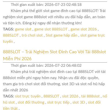
Thời gian xuất bản: 2026-07-23 02:48:18
Khám phá thế giới slot game đỉnh cao tại 888SLOT! Trải
nghiệm slot game 888slot với nhiều ưu đãi hấp dẫn, an toàn
và tiện ích. Đăng ký ngay để nhận thưởng lớn!
TAGS:
game slot
,
game slot 888SLOT
,
game slot 2026
,
888SLOT
,
trò chơi slot
,
Slot game hấp dẫn
,
slot game trực
tuyến
,
888SLOT – Trải Nghiệm Slot Đỉnh Cao Với Tải 888slot
Miễn Phí 2026
Thời gian xuất bản: 2026-07-22 06:48:02
Khám phá trải nghiệm slot đỉnh cao tại 888SLOT với tải
888slot miễn phí ngay hôm nay. Nhận ưu đãi độc quyền,
tham gia trò chơi slot đổi thưởng, slot 3D và slot nổ hũ hấp
dẫn nhất 2026
TAGS:
slot trực tuyến
,
888SLOT
,
slot 2026
,
tải 888slot
,
nổ
hũ slot
,
slot đổi thưởng
,
slot trực tiếp
,
slot 3D
,
slot đổi
tiền thật
,