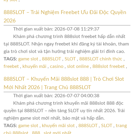
888SLOT – Trải Nghiệm Freebet Ưu Đãi Độc Quyền
2026
Thời gian xuất bản: 2026-07-08 11:29:37
Khám phá chương trình 888slot freebet hấp dẫn nhất
tại 888SLOT. Nhận ngay freebet khi đăng ký tài khoản, tham
gia trò chơi slot và tận hưởng trải nghiệm giải trí đỉnh cao.
TAGS:
game slot
,
888SLOT
,
SLOT
,
888SLOT chính thức
,
freebet
,
khuyến mãi
,
casino
,
slot online
,
888slot freebet
,
888SLOT – Khuyến Mãi 888slot 888 | Trò Chơi Slot
Mới Nhất 2026 | Trang Chủ 888SLOT
Thời gian xuất bản: 2026-07-07 04:00:38
Khám phá chương trình khuyến mãi 888slot 888 độc
quyền tại 888SLOT – nền tảng SLOT uy tín nhất 2026. Trải
nghiệm game slot mới nhất, bảo mật và hấp dẫn.
TAGS:
game slot
,
khuyến mãi slot
,
888SLOT
,
SLOT
,
trang
chủ 888slot
,
888
,
slot mới nhất
,