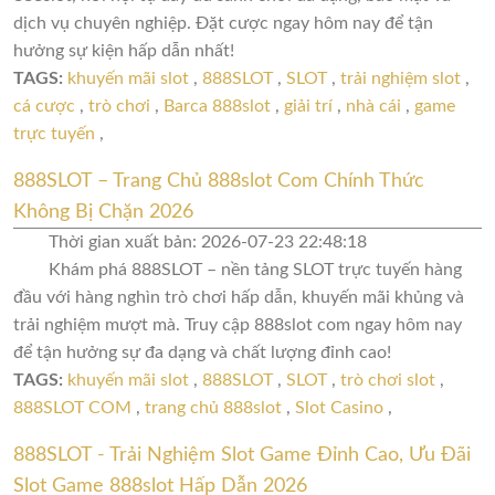
dịch vụ chuyên nghiệp. Đặt cược ngay hôm nay để tận
hưởng sự kiện hấp dẫn nhất!
TAGS:
khuyến mãi slot
,
888SLOT
,
SLOT
,
trải nghiệm slot
,
cá cược
,
trò chơi
,
Barca 888slot
,
giải trí
,
nhà cái
,
game
trực tuyến
,
888SLOT – Trang Chủ 888slot Com Chính Thức
Không Bị Chặn 2026
Thời gian xuất bản: 2026-07-23 22:48:18
Khám phá 888SLOT – nền tảng SLOT trực tuyến hàng
đầu với hàng nghìn trò chơi hấp dẫn, khuyến mãi khủng và
trải nghiệm mượt mà. Truy cập 888slot com ngay hôm nay
để tận hưởng sự đa dạng và chất lượng đỉnh cao!
TAGS:
khuyến mãi slot
,
888SLOT
,
SLOT
,
trò chơi slot
,
888SLOT COM
,
trang chủ 888slot
,
Slot Casino
,
888SLOT - Trải Nghiệm Slot Game Đỉnh Cao, Ưu Đãi
Slot Game 888slot Hấp Dẫn 2026