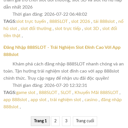
dẫn nhất 2026
Thời gian đăng: 2026-07-22 06:48:02
TAGS:
slot trực tuyến
,
888SLOT
,
slot 2026
,
tải 888slot
,
nổ
hũ slot
,
slot đổi thưởng
,
slot trực tiếp
,
slot 3D
,
slot đổi
tiền thật
,
Đăng Nhập 888SLOT - Trải Nghiệm Slot Đỉnh Cao Với App
888slot
Khám phá cách đăng nhập 888SLOT nhanh chóng và an
toàn. Tận hưởng trải nghiệm slot đỉnh cao với app 888slot
chính thức. Truy cập ngay để nhận ưu đãi độc quyền!
Thời gian đăng: 2026-07-20 12:32:31
TAGS:
game slot
,
888SLOT
,
SLOT
,
Khuyến Mãi 888SLOT
,
app 888slot
,
app slot
,
trải nghiệm slot
,
casino
,
đăng nhập
888slot
,
Trang 1
2
3
Trang cuối