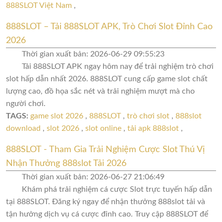
888SLOT Việt Nam
,
888SLOT – Tải 888SLOT APK, Trò Chơi Slot Đỉnh Cao
2026
Thời gian xuất bản: 2026-06-29 09:55:23
Tải 888SLOT APK ngay hôm nay để trải nghiệm trò chơi
slot hấp dẫn nhất 2026. 888SLOT cung cấp game slot chất
lượng cao, đồ họa sắc nét và trải nghiệm mượt mà cho
người chơi.
TAGS:
game slot 2026
,
888SLOT
,
trò chơi slot
,
888slot
download
,
slot 2026
,
slot online
,
tải apk 888slot
,
888SLOT - Tham Gia Trải Nghiệm Cược Slot Thú Vị
Nhận Thưởng 888slot Tải 2026
Thời gian xuất bản: 2026-06-27 21:06:49
Khám phá trải nghiệm cá cược Slot trực tuyến hấp dẫn
tại 888SLOT. Đăng ký ngay để nhận thưởng 888slot tải và
tận hưởng dịch vụ cá cược đỉnh cao. Truy cập 888SLOT để