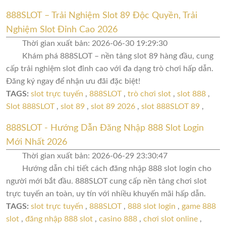
888SLOT – Trải Nghiệm Slot 89 Độc Quyền, Trải
Nghiệm Slot Đỉnh Cao 2026
Thời gian xuất bản: 2026-06-30 19:29:30
Khám phá 888SLOT – nền tảng slot 89 hàng đầu, cung
cấp trải nghiệm slot đỉnh cao với đa dạng trò chơi hấp dẫn.
Đăng ký ngay để nhận ưu đãi đặc biệt!
TAGS:
slot trực tuyến
,
888SLOT
,
trò chơi slot
,
slot 888
,
Slot 888SLOT
,
slot 89
,
slot 89 2026
,
slot 888SLOT 89
,
888SLOT - Hướng Dẫn Đăng Nhập 888 Slot Login
Mới Nhất 2026
Thời gian xuất bản: 2026-06-29 23:30:47
Hướng dẫn chi tiết cách đăng nhập 888 slot login cho
người mới bắt đầu. 888SLOT cung cấp nền tảng chơi slot
trực tuyến an toàn, uy tín với nhiều khuyến mãi hấp dẫn.
TAGS:
slot trực tuyến
,
888SLOT
,
888 slot login
,
game 888
slot
,
đăng nhập 888 slot
,
casino 888
,
chơi slot online
,