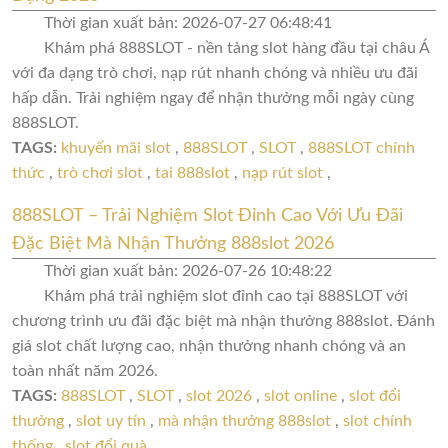
Thời gian xuất bản: 2026-07-27 06:48:41
Khám phá 888SLOT - nền tảng slot hàng đầu tại châu Á
với đa dạng trò chơi, nạp rút nhanh chóng và nhiều ưu đãi
hấp dẫn. Trải nghiệm ngay để nhận thưởng mỗi ngày cùng
888SLOT.
TAGS:
khuyến mãi slot
,
888SLOT
,
SLOT
,
888SLOT chính
thức
,
trò chơi slot
,
tai 888slot
,
nạp rút slot
,
888SLOT – Trải Nghiệm Slot Đỉnh Cao Với Ưu Đãi
Đặc Biệt Mà Nhận Thưởng 888slot 2026
Thời gian xuất bản: 2026-07-26 10:48:22
Khám phá trải nghiệm slot đỉnh cao tại 888SLOT với
chương trình ưu đãi đặc biệt mà nhận thưởng 888slot. Đánh
giá slot chất lượng cao, nhận thưởng nhanh chóng và an
toàn nhất năm 2026.
TAGS:
888SLOT
,
SLOT
,
slot 2026
,
slot online
,
slot đổi
thưởng
,
slot uy tín
,
mà nhận thưởng 888slot
,
slot chính
thống
,
slot đổi quà
,