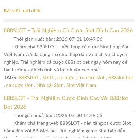
Bài viết mới nhất
888SLOT – Trải Nghiệm Cá Cược Slot Đỉnh Cao 2026
Thời gian xuất bản: 2026-07-31 10:49:06
Khám phá 888SLOT – nền tảng cá cược Slot hàng đầu
Việt Nam với đa dạng trò chơi hấp dẫn và dịch vụ chuyên
nghiệp. Trải nghiệm cá cược 888slot bet ngay hôm nay để
tận hưởng sự kịch tính và lợi nhuận cao nhất!
TAGS:
888SLOT
,
SLOT
,
cá cược
,
trò chơi slot
,
888slot bet
,
cá cược slot
,
Nhà cái Slot
,
Slot Việt Nam
,
888SLOT - Trải Nghiệm Cược Đỉnh Cao Với 888slot
Bet 2026
Thời gian xuất bản: 2026-07-30 14:49:06
Khám phá trang web 888SLOT - nền tảng cá cược Slot
hàng đầu với 888slot bet. Trải nghiệm game Slot hấp dẫn,