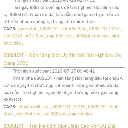
Thời gian xuất bản: 2026-07-28 02:49:02
Tải ngay 888slot com apk để trải nghiệm slot đỉnh cao
tại 888SLOT. Nhận ưu đãi hấp dẫn, chơi game trực tiếp và
rút tiền nhanh chóng tại trang chủ chính thức.
TAGS:
game slot
,
888SLOT
,
rút tiền Slot
,
888SLOT COM
,
slot 2026
,
APK Slot
,
nạp tiền slot
,
888slot com apk
,
slot
trực tiếp
,
888SLOT - Nền Tảng Slot Uy Tín Với Trải Nghiệm Đa
Dạng 2026
Thời gian xuất bản: 2026-07-27 06:48:41
Khám phá 888SLOT - nền tảng slot hàng đầu tại châu Á
với đa dạng trò chơi, nạp rút nhanh chóng và nhiều ưu đãi
hấp dẫn. Trải nghiệm ngay để nhận thưởng mỗi ngày cùng
888SLOT.
TAGS:
khuyến mãi slot
,
888SLOT
,
SLOT
,
888SLOT chính
thức
,
trò chơi slot
,
tai 888slot
,
nạp rút slot
,
888SLOT – Trải Nghiệm Slot Đỉnh Cao Với Ưu Đãi