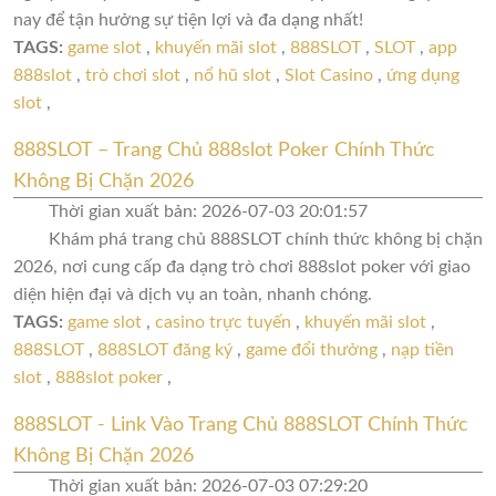
nay để tận hưởng sự tiện lợi và đa dạng nhất!
TAGS:
game slot
,
khuyến mãi slot
,
888SLOT
,
SLOT
,
app
888slot
,
trò chơi slot
,
nổ hũ slot
,
Slot Casino
,
ứng dụng
slot
,
888SLOT – Trang Chủ 888slot Poker Chính Thức
Không Bị Chặn 2026
Thời gian xuất bản: 2026-07-03 20:01:57
Khám phá trang chủ 888SLOT chính thức không bị chặn
2026, nơi cung cấp đa dạng trò chơi 888slot poker với giao
diện hiện đại và dịch vụ an toàn, nhanh chóng.
TAGS:
game slot
,
casino trực tuyến
,
khuyến mãi slot
,
888SLOT
,
888SLOT đăng ký
,
game đổi thưởng
,
nạp tiền
slot
,
888slot poker
,
888SLOT - Link Vào Trang Chủ 888SLOT Chính Thức
Không Bị Chặn 2026
Thời gian xuất bản: 2026-07-03 07:29:20