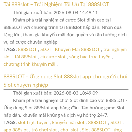
Tài 888slot – Trải Nghiệm Tối Ưu Tại 888SLOT
Thời gian xuất bản: 2026-08-04 14:49:11
Khám phá trải nghiệm cá cược Slot đỉnh cao tại
888SLOT với chương trình tài 888slot hấp dẫn. Nhận quà
tặng lớn, tham gia khuyến mãi độc quyền và tận hưởng dịch
vụ cá cược chuyên nghiệp.
TAGS:
888SLOT
,
SLOT
,
Khuyến Mãi 888SLOT
,
trải nghiệm
slot
,
tài 888slot
,
cá cược slot
,
sòng bạc trực tuyến
,
chương trình khuyến mãi
,
888SLOT - Ứng dụng Slot 888slot app cho người chơi
Slot chuyên nghiệp
Thời gian xuất bản: 2026-08-03 18:49:09
Khám phá trải nghiệm chơi Slot đỉnh cao với 888SLOT -
Ứng dụng Slot 888slot app hàng đầu. Tận hưởng game Slot
hấp dẫn, khuyến mãi khủng và dịch vụ hỗ trợ 24/7.
TAGS:
slot trực tuyến
,
khuyến mãi slot
,
888SLOT
,
SLOT
,
app 888slot
,
trò chơi slot
,
chơi slot
,
Slot 888SLOT
,
ứng