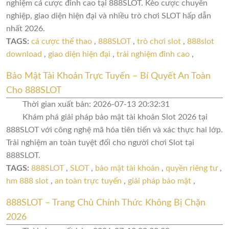
nghiệm cá cược đỉnh cao tại 888SLOT. Kèo cược chuyên
nghiệp, giao diện hiện đại và nhiều trò chơi SLOT hấp dẫn
nhất 2026.
TAGS:
cá cược thể thao
,
888SLOT
,
trò chơi slot
,
888slot
download
,
giao diện hiện đại
,
trải nghiệm đỉnh cao
,
Bảo Mật Tài Khoản Trực Tuyến – Bí Quyết An Toàn
Cho 888SLOT
Thời gian xuất bản: 2026-07-13 20:32:31
Khám phá giải pháp bảo mật tài khoản Slot 2026 tại
888SLOT với công nghệ mã hóa tiên tiến và xác thực hai lớp.
Trải nghiệm an toàn tuyệt đối cho người chơi Slot tại
888SLOT.
TAGS:
888SLOT
,
SLOT
,
bảo mật tài khoản
,
quyền riêng tư
,
hm 888 slot
,
an toàn trực tuyến
,
giải pháp bảo mật
,
888SLOT – Trang Chủ Chính Thức Không Bị Chặn
2026