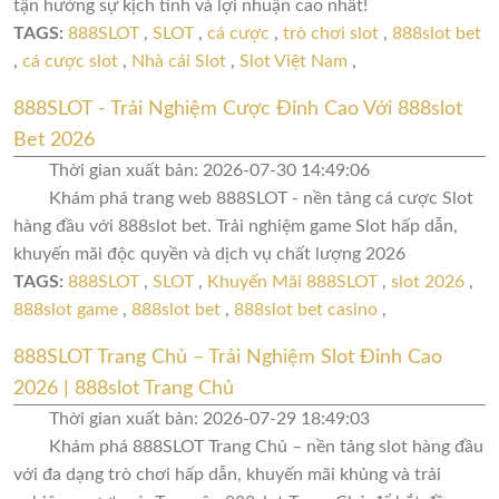
tận hưởng sự kịch tính và lợi nhuận cao nhất!
TAGS:
888SLOT
,
SLOT
,
cá cược
,
trò chơi slot
,
888slot bet
,
cá cược slot
,
Nhà cái Slot
,
Slot Việt Nam
,
888SLOT - Trải Nghiệm Cược Đỉnh Cao Với 888slot
Bet 2026
Thời gian xuất bản: 2026-07-30 14:49:06
Khám phá trang web 888SLOT - nền tảng cá cược Slot
hàng đầu với 888slot bet. Trải nghiệm game Slot hấp dẫn,
khuyến mãi độc quyền và dịch vụ chất lượng 2026
TAGS:
888SLOT
,
SLOT
,
Khuyến Mãi 888SLOT
,
slot 2026
,
888slot game
,
888slot bet
,
888slot bet casino
,
888SLOT Trang Chủ – Trải Nghiệm Slot Đỉnh Cao
2026 | 888slot Trang Chủ
Thời gian xuất bản: 2026-07-29 18:49:03
Khám phá 888SLOT Trang Chủ – nền tảng slot hàng đầu
với đa dạng trò chơi hấp dẫn, khuyến mãi khủng và trải