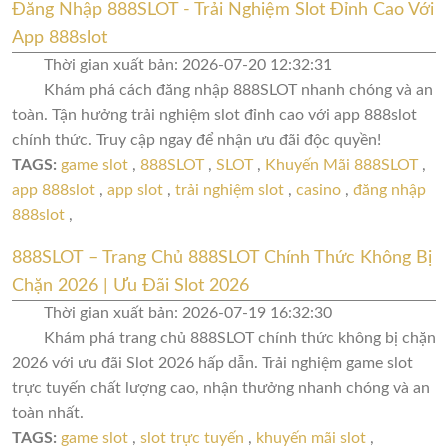
Đăng Nhập 888SLOT - Trải Nghiệm Slot Đỉnh Cao Với
App 888slot
Thời gian xuất bản: 2026-07-20 12:32:31
Khám phá cách đăng nhập 888SLOT nhanh chóng và an
toàn. Tận hưởng trải nghiệm slot đỉnh cao với app 888slot
chính thức. Truy cập ngay để nhận ưu đãi độc quyền!
TAGS:
game slot
,
888SLOT
,
SLOT
,
Khuyến Mãi 888SLOT
,
app 888slot
,
app slot
,
trải nghiệm slot
,
casino
,
đăng nhập
888slot
,
888SLOT – Trang Chủ 888SLOT Chính Thức Không Bị
Chặn 2026 | Ưu Đãi Slot 2026
Thời gian xuất bản: 2026-07-19 16:32:30
Khám phá trang chủ 888SLOT chính thức không bị chặn
2026 với ưu đãi Slot 2026 hấp dẫn. Trải nghiệm game slot
trực tuyến chất lượng cao, nhận thưởng nhanh chóng và an
toàn nhất.
TAGS:
game slot
,
slot trực tuyến
,
khuyến mãi slot
,