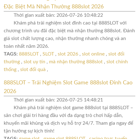
Đặc Biệt Mà Nhận Thưởng 888slot 2026
Thời gian xuất bản: 2026-07-26 10:48:22
Khám phá trải nghiệm slot đỉnh cao tại 888SLOT với
chương trình ưu đãi đặc biệt mà nhận thưởng 888slot. Đánh
giá slot chất lượng cao, nhận thưởng nhanh chóng và an
toàn nhất năm 2026.
TAGS:
888SLOT
,
SLOT
,
slot 2026
,
slot online
,
slot đổi
thưởng
,
slot uy tín
,
mà nhận thưởng 888slot
,
slot chính
thống
,
slot đổi quà
,
888SLOT – Trải Nghiệm Slot Game 888slot Đỉnh Cao
2026
Thời gian xuất bản: 2026-07-25 14:48:21
Khám phá trải nghiệm slot game 888slot tại 888SLOT –
sân chơi giải trí hàng đầu với đa dạng trò chơi hấp dẫn,
khuyến mãi khủng và dịch vụ hỗ trợ 24/7. Tham gia ngay để
tận hưởng sự kịch tính!
TAGS:
game slot
,
game slot 888SLOT
,
casino trực tuyến
,