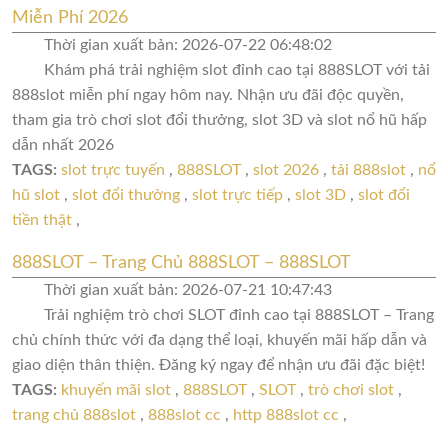
Miễn Phí 2026
Thời gian xuất bản: 2026-07-22 06:48:02
Khám phá trải nghiệm slot đỉnh cao tại 888SLOT với tải
888slot miễn phí ngay hôm nay. Nhận ưu đãi độc quyền,
tham gia trò chơi slot đổi thưởng, slot 3D và slot nổ hũ hấp
dẫn nhất 2026
TAGS:
slot trực tuyến
,
888SLOT
,
slot 2026
,
tải 888slot
,
nổ
hũ slot
,
slot đổi thưởng
,
slot trực tiếp
,
slot 3D
,
slot đổi
tiền thật
,
888SLOT – Trang Chủ 888SLOT – 888SLOT
Thời gian xuất bản: 2026-07-21 10:47:43
Trải nghiệm trò chơi SLOT đỉnh cao tại 888SLOT – Trang
chủ chính thức với đa dạng thể loại, khuyến mãi hấp dẫn và
giao diện thân thiện. Đăng ký ngay để nhận ưu đãi đặc biệt!
TAGS:
khuyến mãi slot
,
888SLOT
,
SLOT
,
trò chơi slot
,
trang chủ 888slot
,
888slot cc
,
http 888slot cc
,