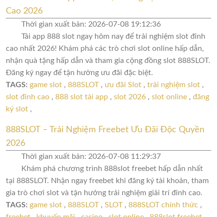
Cao 2026
Thời gian xuất bản: 2026-07-08 19:12:36
Tải app 888 slot ngay hôm nay để trải nghiệm slot đỉnh
cao nhất 2026! Khám phá các trò chơi slot online hấp dẫn,
nhận quà tặng hấp dẫn và tham gia cộng đồng slot 888SLOT.
Đăng ký ngay để tận hưởng ưu đãi đặc biệt.
TAGS:
game slot
,
888SLOT
,
ưu đãi Slot
,
trải nghiệm slot
,
slot đỉnh cao
,
888 slot tải app
,
slot 2026
,
slot online
,
đăng
ký slot
,
888SLOT – Trải Nghiệm Freebet Ưu Đãi Độc Quyền
2026
Thời gian xuất bản: 2026-07-08 11:29:37
Khám phá chương trình 888slot freebet hấp dẫn nhất
tại 888SLOT. Nhận ngay freebet khi đăng ký tài khoản, tham
gia trò chơi slot và tận hưởng trải nghiệm giải trí đỉnh cao.
TAGS:
game slot
,
888SLOT
,
SLOT
,
888SLOT chính thức
,
freebet
,
khuyến mãi
,
casino
,
slot online
,
888slot freebet
,