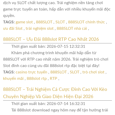
dịch vụ SLOT chất lượng cao. Trải nghiệm nền tảng chơi
game trực tuyến an toàn, hấp dẫn với nhiều khuyến mãi độc
quyền.
TAGS:
game slot
,
888SLOT
,
SLOT
,
888SLOT chính thức
,
ưu đãi Slot
,
trải nghiệm slot
,
888SLOT nhà cái
,
888SLOT – Ưu Đãi 888slot RTP Cao Nhất 2026
Thời gian xuất bản: 2026-07-15 12:32:31
Khám phá chương trình khuyến mãi hấp dẫn từ
888SLOT với RTP cao nhất năm 2026. Trải nghiệm trò chơi
Slot đỉnh cao cùng ưu đãi 888slot rtp đặc biệt tại đây!
TAGS:
casino trực tuyến
,
888SLOT
,
SLOT
,
trò chơi slot
,
khuyến mãi
,
888slot rtp
,
RTP
,
888SLOT – Trải Nghiệm Cá Cược Đỉnh Cao Với Kèo
Chuyên Nghiệp Và Giao Diện Hiện Đại 2026
Thời gian xuất bản: 2026-07-14 16:32:31
Tải 888slot download ngay hôm nay để tận hưởng trải