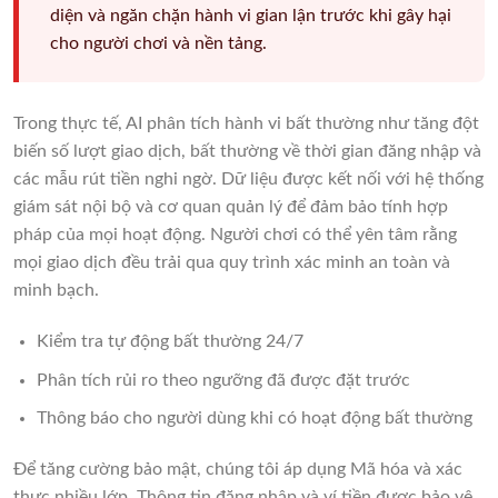
diện và ngăn chặn hành vi gian lận trước khi gây hại
cho người chơi và nền tảng.
Trong thực tế, AI phân tích hành vi bất thường như tăng đột
biến số lượt giao dịch, bất thường về thời gian đăng nhập và
các mẫu rút tiền nghi ngờ. Dữ liệu được kết nối với hệ thống
giám sát nội bộ và cơ quan quản lý để đảm bảo tính hợp
pháp của mọi hoạt động. Người chơi có thể yên tâm rằng
mọi giao dịch đều trải qua quy trình xác minh an toàn và
minh bạch.
Kiểm tra tự động bất thường 24/7
Phân tích rủi ro theo ngưỡng đã được đặt trước
Thông báo cho người dùng khi có hoạt động bất thường
Để tăng cường bảo mật, chúng tôi áp dụng Mã hóa và xác
thực nhiều lớp. Thông tin đăng nhập và ví tiền được bảo vệ