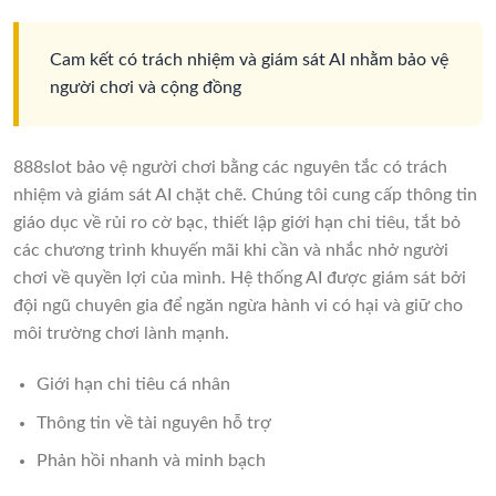
Cam kết có trách nhiệm và giám sát AI nhằm bảo vệ
người chơi và cộng đồng
888slot bảo vệ người chơi bằng các nguyên tắc có trách
nhiệm và giám sát AI chặt chẽ. Chúng tôi cung cấp thông tin
giáo dục về rủi ro cờ bạc, thiết lập giới hạn chi tiêu, tắt bỏ
các chương trình khuyến mãi khi cần và nhắc nhở người
chơi về quyền lợi của mình. Hệ thống AI được giám sát bởi
đội ngũ chuyên gia để ngăn ngừa hành vi có hại và giữ cho
môi trường chơi lành mạnh.
Giới hạn chi tiêu cá nhân
Thông tin về tài nguyên hỗ trợ
Phản hồi nhanh và minh bạch