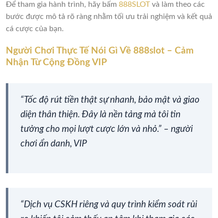
Để tham gia hành trình, hãy bấm
888SLOT
và làm theo các
bước được mô tả rõ ràng nhằm tối ưu trải nghiệm và kết quả
cá cược của bạn.
Người Chơi Thực Tế Nói Gì Về 888slot – Cảm
Nhận Từ Cộng Đồng VIP
“Tốc độ rút tiền thật sự nhanh, bảo mật và giao
diện thân thiện. Đây là nền tảng mà tôi tin
tưởng cho mọi lượt cược lớn và nhỏ.” – người
chơi ẩn danh, VIP
“Dịch vụ CSKH riêng và quy trình kiểm soát rủi