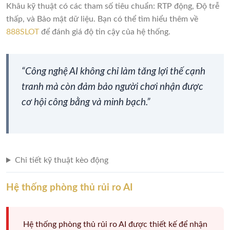
Khâu kỹ thuật có các tham số tiêu chuẩn:
RTP động
,
Độ trễ
thấp
, và
Bảo mật dữ liệu
. Bạn có thể tìm hiểu thêm về
888SLOT
để đánh giá độ tin cậy của hệ thống.
“Công nghệ AI không chỉ làm tăng lợi thế cạnh
tranh mà còn đảm bảo người chơi nhận được
cơ hội công bằng và minh bạch.”
Chi tiết kỹ thuật kèo động
Hệ thống phòng thủ rủi ro AI
Hệ thống phòng thủ rủi ro AI được thiết kế để nhận