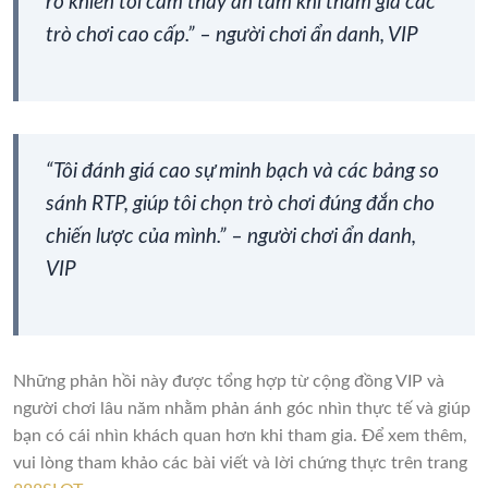
ro khiến tôi cảm thấy an tâm khi tham gia các
trò chơi cao cấp.” – người chơi ẩn danh, VIP
“Tôi đánh giá cao sự minh bạch và các bảng so
sánh RTP, giúp tôi chọn trò chơi đúng đắn cho
chiến lược của mình.” – người chơi ẩn danh,
VIP
Những phản hồi này được tổng hợp từ cộng đồng VIP và
người chơi lâu năm nhằm phản ánh góc nhìn thực tế và giúp
bạn có cái nhìn khách quan hơn khi tham gia. Để xem thêm,
vui lòng tham khảo các bài viết và lời chứng thực trên trang