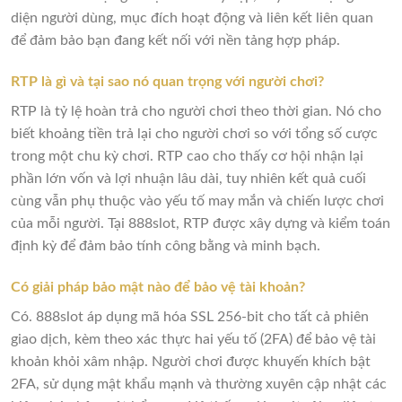
diện người dùng, mục đích hoạt động và liên kết liên quan
để đảm bảo bạn đang kết nối với nền tảng hợp pháp.
RTP là gì và tại sao nó quan trọng với người chơi?
RTP là tỷ lệ hoàn trả cho người chơi theo thời gian. Nó cho
biết khoảng tiền trả lại cho người chơi so với tổng số cược
trong một chu kỳ chơi. RTP cao cho thấy cơ hội nhận lại
phần lớn vốn và lợi nhuận lâu dài, tuy nhiên kết quả cuối
cùng vẫn phụ thuộc vào yếu tố may mắn và chiến lược chơi
của mỗi người. Tại 888slot, RTP được xây dựng và kiểm toán
định kỳ để đảm bảo tính công bằng và minh bạch.
Có giải pháp bảo mật nào để bảo vệ tài khoản?
Có. 888slot áp dụng mã hóa SSL 256-bit cho tất cả phiên
giao dịch, kèm theo xác thực hai yếu tố (2FA) để bảo vệ tài
khoản khỏi xâm nhập. Người chơi được khuyến khích bật
2FA, sử dụng mật khẩu mạnh và thường xuyên cập nhật các