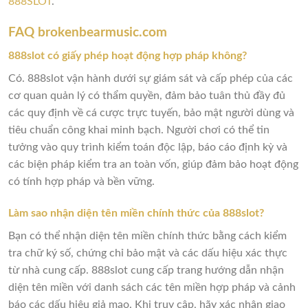
888SLOT
.
FAQ brokenbearmusic.com
888slot có giấy phép hoạt động hợp pháp không?
Có. 888slot vận hành dưới sự giám sát và cấp phép của các
cơ quan quản lý có thẩm quyền, đảm bảo tuân thủ đầy đủ
các quy định về cá cược trực tuyến, bảo mật người dùng và
tiêu chuẩn công khai minh bạch. Người chơi có thể tin
tưởng vào quy trình kiểm toán độc lập, báo cáo định kỳ và
các biện pháp kiểm tra an toàn vốn, giúp đảm bảo hoạt động
có tính hợp pháp và bền vững.
Làm sao nhận diện tên miền chính thức của 888slot?
Bạn có thể nhận diện tên miền chính thức bằng cách kiểm
tra chữ ký số, chứng chỉ bảo mật và các dấu hiệu xác thực
từ nhà cung cấp. 888slot cung cấp trang hướng dẫn nhận
diện tên miền với danh sách các tên miền hợp pháp và cảnh
báo các dấu hiệu giả mạo. Khi truy cập, hãy xác nhận giao