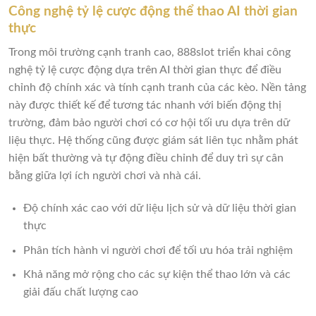
Công nghệ tỷ lệ cược động thể thao AI thời gian
thực
Trong môi trường cạnh tranh cao, 888slot triển khai công
nghệ tỷ lệ cược động dựa trên AI thời gian thực để điều
chỉnh độ chính xác và tính cạnh tranh của các kèo. Nền tảng
này được thiết kế để tương tác nhanh với biến động thị
trường, đảm bảo người chơi có cơ hội tối ưu dựa trên dữ
liệu thực. Hệ thống cũng được giám sát liên tục nhằm phát
hiện bất thường và tự động điều chỉnh để duy trì sự cân
bằng giữa lợi ích người chơi và nhà cái.
Độ chính xác cao với dữ liệu lịch sử và dữ liệu thời gian
thực
Phân tích hành vi người chơi để tối ưu hóa trải nghiệm
Khả năng mở rộng cho các sự kiện thể thao lớn và các
giải đấu chất lượng cao