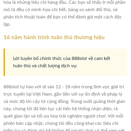
hóa là những tiêu chí hàng đầu. Các bạn sẽ thấy ở mỗi phần
mô tả đều có minh họa chi tiết, bảng so sánh đối thủ, và
phân tích thuật toán để bạn có thể đánh giá một cách độc
lập.
16 năm hành trình tuân thủ thương hiệu
Lời tuyên bố chính thức của 888slot về cam kết
tuân thủ và chất lượng dịch vụ:
888slot tự hào với di sản 12 - 18 năm trong lĩnh vực giải trí
trực tuyến tại Việt Nam, gắn liền với sự ổn định về pháp lý
và mức độ tin cậy từ cộng đồng. Trong suốt quãng thời gian
này, chúng tôi đã liên tục cải tiến hệ thống nhận diện, rà
quét gian lận và tối ưu hóa trải nghiệm người chơi. Với mỗi
phiên bản cập nhật, chúng tôi đều công khai các tiêu chí
kiểm tra và đánh giá hệ thống để người chơi có thể xem xét