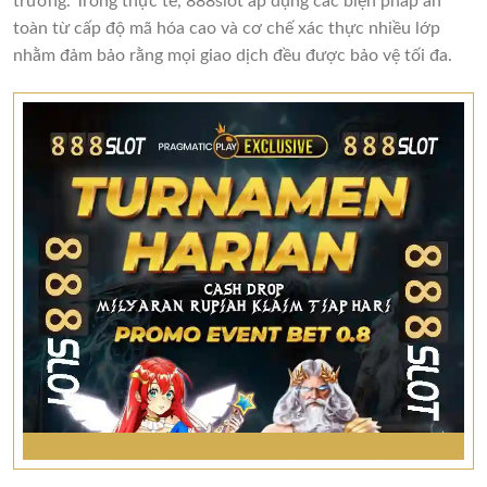
trường. Trong thực tế, 888slot áp dụng các biện pháp an
toàn từ cấp độ mã hóa cao và cơ chế xác thực nhiều lớp
nhằm đảm bảo rằng mọi giao dịch đều được bảo vệ tối đa.
Công nghệ xác thực và bảo mật được áp dụng tại 888slot