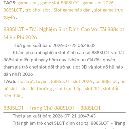
TAGS:
game slot
,
game slot 888SLOT
,
game slot 2026
,
888SLOT
,
trò chơi slot
,
Slot game hấp dẫn
,
slot game trực
tuyến
,
888SLOT – Trải Nghiệm Slot Đỉnh Cao Với Tải 888slot
Miễn Phí 2026
Thời gian xuất bản: 2026-07-22 06:48:02
Khám phá trải nghiệm slot đỉnh cao tại 888SLOT với tải
888slot miễn phí ngay hôm nay. Nhận ưu đãi độc quyền,
tham gia trò chơi slot đổi thưởng, slot 3D và slot nổ hũ hấp
dẫn nhất 2026
TAGS:
slot trực tuyến
,
888SLOT
,
slot 2026
,
tải 888slot
,
nổ
hũ slot
,
slot đổi thưởng
,
slot trực tiếp
,
slot 3D
,
slot đổi
tiền thật
,
888SLOT – Trang Chủ 888SLOT – 888SLOT
Thời gian xuất bản: 2026-07-21 10:47:43
Trải nghiệm trò chơi SLOT đỉnh cao tại 888SLOT – Trang