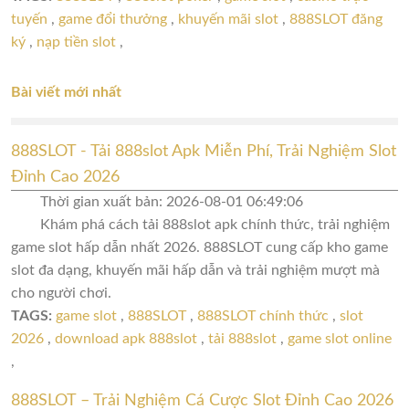
tuyến
,
game đổi thưởng
,
khuyến mãi slot
,
888SLOT đăng
ký
,
nạp tiền slot
,
Bài viết mới nhất
888SLOT - Tải 888slot Apk Miễn Phí, Trải Nghiệm Slot
Đỉnh Cao 2026
Thời gian xuất bản: 2026-08-01 06:49:06
Khám phá cách tải 888slot apk chính thức, trải nghiệm
game slot hấp dẫn nhất 2026. 888SLOT cung cấp kho game
slot đa dạng, khuyến mãi hấp dẫn và trải nghiệm mượt mà
cho người chơi.
TAGS:
game slot
,
888SLOT
,
888SLOT chính thức
,
slot
2026
,
download apk 888slot
,
tải 888slot
,
game slot online
,
888SLOT – Trải Nghiệm Cá Cược Slot Đỉnh Cao 2026