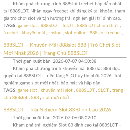
Khám phá chương trình 888slot freebet hấp dẫn nhất
tại 888SLOT. Nhận ngay freebet khi đăng ký tài khoản, tham
gia trò chơi slot và tận hưởng trải nghiệm giải trí đỉnh cao.
TAGS:
game slot
,
888SLOT
,
SLOT
,
888SLOT chính thức
,
freebet
,
khuyến mãi
,
casino
,
slot online
,
888slot freebet
,
888SLOT – Khuyến Mãi 888slot 888 | Trò Chơi Slot
Mới Nhất 2026 | Trang Chủ 888SLOT
Thời gian xuất bản: 2026-07-07 04:00:38
Khám phá chương trình khuyến mãi 888slot 888 độc
quyền tại 888SLOT – nền tảng SLOT uy tín nhất 2026. Trải
nghiệm game slot mới nhất, bảo mật và hấp dẫn.
TAGS:
game slot
,
khuyến mãi slot
,
888SLOT
,
SLOT
,
trang
chủ 888slot
,
888
,
slot mới nhất
,
888SLOT – Trải Nghiệm Slot 83 Đỉnh Cao 2026
Thời gian xuất bản: 2026-07-06 08:02:10
Khám phá trải nghiệm Slot 83 đỉnh cao tại 888SLOT –