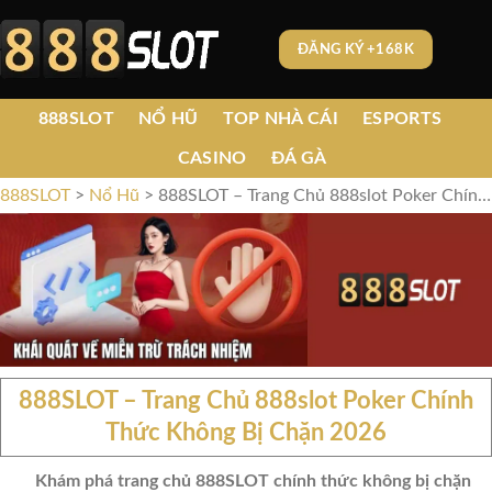
ĐĂNG KÝ +168K
888SLOT
NỔ HŨ
TOP NHÀ CÁI
ESPORTS
CASINO
ĐÁ GÀ
888SLOT
>
Nổ Hũ
>
888SLOT – Trang Chủ 888slot Poker Chính Thức Không Bị Chặn 2026
888SLOT – Trang Chủ 888slot Poker Chính
Thức Không Bị Chặn 2026
Khám phá trang chủ 888SLOT chính thức không bị chặn