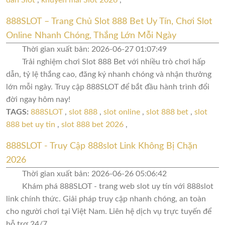
dẫn Slot
,
khuyến mãi Slot 2026
,
888SLOT – Trang Chủ Slot 888 Bet Uy Tín, Chơi Slot
Online Nhanh Chóng, Thắng Lớn Mỗi Ngày
Thời gian xuất bản: 2026-06-27 01:07:49
Trải nghiệm chơi Slot 888 Bet với nhiều trò chơi hấp
dẫn, tỷ lệ thắng cao, đăng ký nhanh chóng và nhận thưởng
lớn mỗi ngày. Truy cập 888SLOT để bắt đầu hành trình đổi
đời ngay hôm nay!
TAGS:
888SLOT
,
slot 888
,
slot online
,
slot 888 bet
,
slot
888 bet uy tin
,
slot 888 bet 2026
,
888SLOT - Truy Cập 888slot Link Không Bị Chặn
2026
Thời gian xuất bản: 2026-06-26 05:06:42
Khám phá 888SLOT - trang web slot uy tín với 888slot
link chính thức. Giải pháp truy cập nhanh chóng, an toàn
cho người chơi tại Việt Nam. Liên hệ dịch vụ trực tuyến để
hỗ trợ 24/7.