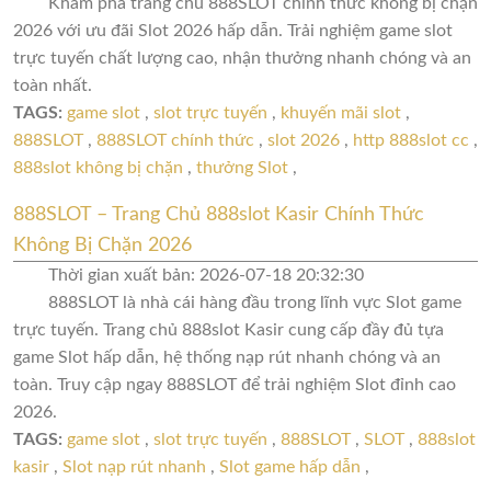
Khám phá trang chủ 888SLOT chính thức không bị chặn
2026 với ưu đãi Slot 2026 hấp dẫn. Trải nghiệm game slot
trực tuyến chất lượng cao, nhận thưởng nhanh chóng và an
toàn nhất.
TAGS:
game slot
,
slot trực tuyến
,
khuyến mãi slot
,
888SLOT
,
888SLOT chính thức
,
slot 2026
,
http 888slot cc
,
888slot không bị chặn
,
thưởng Slot
,
888SLOT – Trang Chủ 888slot Kasir Chính Thức
Không Bị Chặn 2026
Thời gian xuất bản: 2026-07-18 20:32:30
888SLOT là nhà cái hàng đầu trong lĩnh vực Slot game
trực tuyến. Trang chủ 888slot Kasir cung cấp đầy đủ tựa
game Slot hấp dẫn, hệ thống nạp rút nhanh chóng và an
toàn. Truy cập ngay 888SLOT để trải nghiệm Slot đỉnh cao
2026.
TAGS:
game slot
,
slot trực tuyến
,
888SLOT
,
SLOT
,
888slot
kasir
,
Slot nạp rút nhanh
,
Slot game hấp dẫn
,