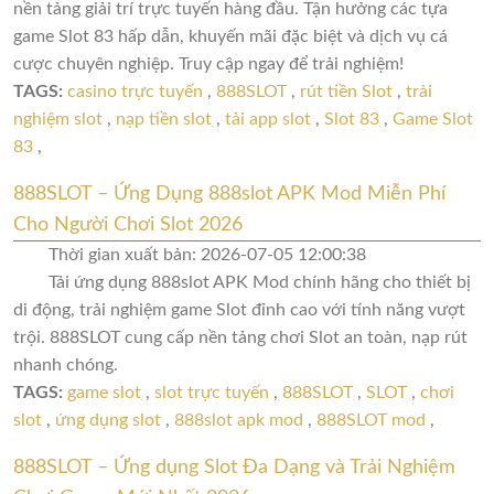
nền tảng giải trí trực tuyến hàng đầu. Tận hưởng các tựa
game Slot 83 hấp dẫn, khuyến mãi đặc biệt và dịch vụ cá
cược chuyên nghiệp. Truy cập ngay để trải nghiệm!
TAGS:
casino trực tuyến
,
888SLOT
,
rút tiền Slot
,
trải
nghiệm slot
,
nạp tiền slot
,
tải app slot
,
Slot 83
,
Game Slot
83
,
888SLOT – Ứng Dụng 888slot APK Mod Miễn Phí
Cho Người Chơi Slot 2026
Thời gian xuất bản: 2026-07-05 12:00:38
Tải ứng dụng 888slot APK Mod chính hãng cho thiết bị
di động, trải nghiệm game Slot đỉnh cao với tính năng vượt
trội. 888SLOT cung cấp nền tảng chơi Slot an toàn, nạp rút
nhanh chóng.
TAGS:
game slot
,
slot trực tuyến
,
888SLOT
,
SLOT
,
chơi
slot
,
ứng dụng slot
,
888slot apk mod
,
888SLOT mod
,
888SLOT – Ứng dụng Slot Đa Dạng và Trải Nghiệm