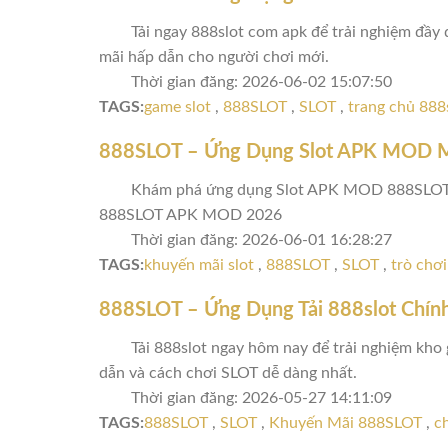
Tải ngay 888slot com apk để trải nghiệm đầy 
mãi hấp dẫn cho người chơi mới.
Thời gian đăng: 2026-06-02 15:07:50
TAGS:
game slot
,
888SLOT
,
SLOT
,
trang chủ 888
888SLOT – Ứng Dụng Slot APK MOD M
Khám phá ứng dụng Slot APK MOD 888SLOT – tả
888SLOT APK MOD 2026
Thời gian đăng: 2026-06-01 16:28:27
TAGS:
khuyến mãi slot
,
888SLOT
,
SLOT
,
trò chơi
888SLOT – Ứng Dụng Tải 888slot Chín
Tải 888slot ngay hôm nay để trải nghiệm kho
dẫn và cách chơi SLOT dễ dàng nhất.
Thời gian đăng: 2026-05-27 14:11:09
TAGS:
888SLOT
,
SLOT
,
Khuyến Mãi 888SLOT
,
ch