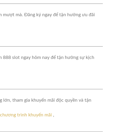
ệm mượt mà. Đăng ký ngay để tận hưởng ưu đãi
m 888 slot ngay hôm nay để tận hưởng sự kịch
g lớn, tham gia khuyến mãi độc quyền và tận
chương trình khuyến mãi
,