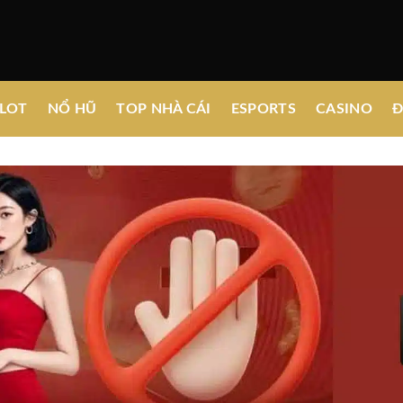
SLOT
NỔ HŨ
TOP NHÀ CÁI
ESPORTS
CASINO
Đ