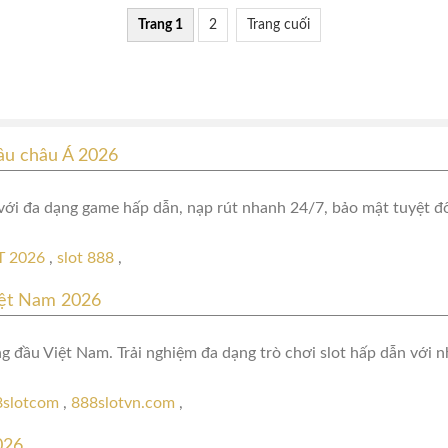
Trang 1
2
Trang cuối
ầu châu Á 2026
với đa dạng game hấp dẫn, nạp rút nhanh 24/7, bảo mật tuyệt đố
T 2026
,
slot 888
,
iệt Nam 2026
g đầu Việt Nam. Trải nghiệm đa dạng trò chơi slot hấp dẫn với 
8slotcom
,
888slotvn.com
,
026