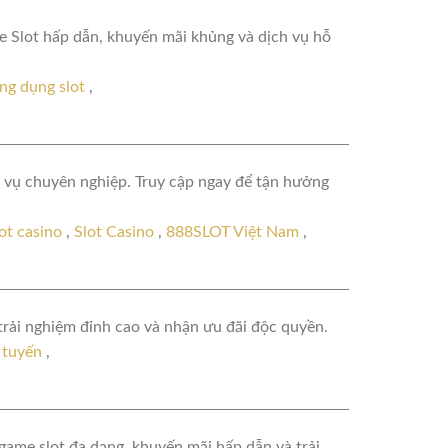
 Slot hấp dẫn, khuyến mãi khủng và dịch vụ hỗ
ng dụng slot
,
 vụ chuyên nghiệp. Truy cập ngay để tận hưởng
ot casino
,
Slot Casino
,
888SLOT Việt Nam
,
trải nghiệm đỉnh cao và nhận ưu đãi độc quyền.
 tuyến
,
ame slot đa dạng, khuyến mãi hấp dẫn và trải