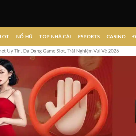
SLOT
NỔ HŨ
TOP NHÀ CÁI
ESPORTS
CASINO
Đ
et Uy Tín, Đa Dạng Game Slot, Trải Nghiệm Vui Vẻ 2026