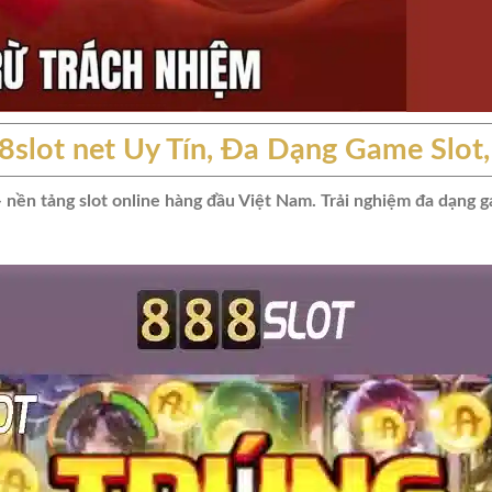
slot net Uy Tín, Đa Dạng Game Slot,
nền tảng slot online hàng đầu Việt Nam. Trải nghiệm đa dạng ga