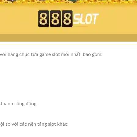
Trải nghiệm
game slot 888slot
net
 với hàng chục tựa game slot mới nhất, bao gồm:
m thanh sống động.
i so với các nền tảng slot khác: