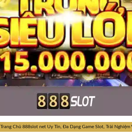
Trang Chủ 888slot net Uy Tín, Đa Dạng Game Slot, Trải Nghiệm 