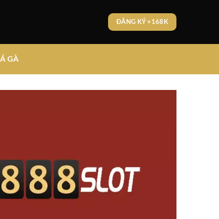
ĐĂNG KÝ +168K
Á GÀ