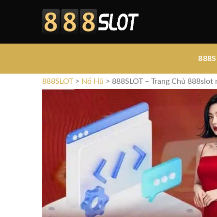
888
888SLOT
>
Nổ Hũ
>
888SLOT – Trang Chủ 888slot n