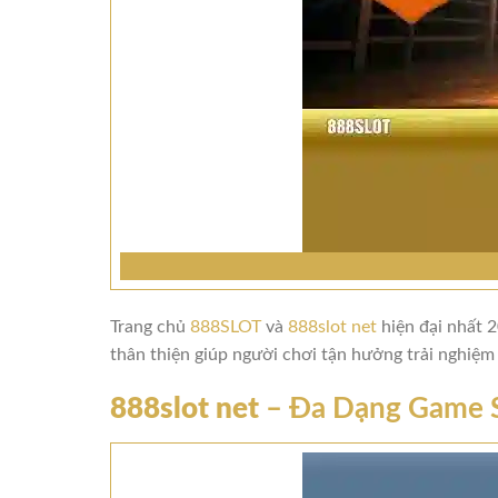
Trang chủ
888SLOT
và
888slot net
hiện đại nhất 2
thân thiện giúp người chơi tận hưởng trải nghiệ
888slot net
– Đa Dạng Game 