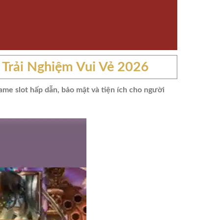
 Trải Nghiệm Vui Vẻ 2026
me slot hấp dẫn, bảo mật và tiện ích cho người