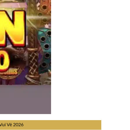
Vui Vẻ 2026