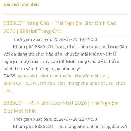
Bài viết mới nhất
888SLOT Trang Chủ – Trải Nghiệm Slot Đỉnh Cao
2026 | 888slot Trang Chủ
Thời gian xuất bản: 2026-07-29 18:49:03
Khám phá 888SLOT Trang Chủ – nền tảng slot hàng đầu
với đa dạng trò chơi hấp dẫn, khuyến mãi khủng và trải
nghiệm mượt mà. Truy cập 888slot Trang Chủ để bắt đầu
hành trình săn thưởng ngay hôm nay!
TAGS:
game slot
,
slot trực tuyến
,
khuyến mãi slot
,
888SLOT
,
SLOT
,
trò chơi slot
,
trang chủ 888slot
,
vui chơi
slot
,
888SLOT – RTP Slot Cao Nhất 2026 | Trải Nghiệm
Slot Mới Nhất
Thời gian xuất bản: 2026-07-28 22:49:03
Khám phá 888SLOT – nền tảng Slot online hàng đầu với