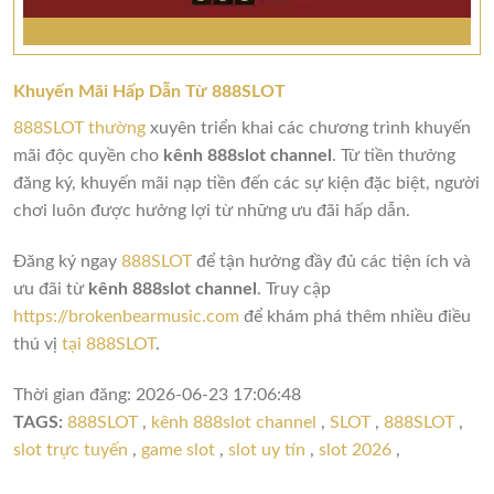
Đảm Bảo An Toàn Cho Người Chơi
Khuyến Mãi Hấp Dẫn Từ 888SLOT
888SLOT thường
xuyên triển khai các chương trình khuyến
mãi độc quyền cho
kênh 888slot channel
. Từ tiền thưởng
đăng ký, khuyến mãi nạp tiền đến các sự kiện đặc biệt, người
chơi luôn được hưởng lợi từ những ưu đãi hấp dẫn.
Đăng ký ngay
888SLOT
để tận hưởng đầy đủ các tiện ích và
ưu đãi từ
kênh 888slot channel
. Truy cập
https://brokenbearmusic.com
để khám phá thêm nhiều điều
thú vị
tại 888SLOT
.
Thời gian đăng: 2026-06-23 17:06:48
TAGS:
888SLOT
,
kênh 888slot channel
,
SLOT
,
888SLOT
,
slot trực tuyến
,
game slot
,
slot uy tín
,
slot 2026
,