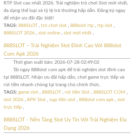
RTP Slot cao nhất 2026. Trải nghiệm trò chơi Slot mới nhất,
đa dạng thể loại và tỷ lệ trả thưởng hấp dẫn. Đăng ký ngay
để nhận ưu đãi đặc biệt!
TAGS:
888SLOT
,
trò chơi slot
,
888slot rtp
,
rtp slot
,
888SLOT 2026
,
slot online
,
slot mới nhất
,
888SLOT – Trải Nghiệm Slot Đỉnh Cao Với 888slot
Com Apk 2026
Thời gian xuất bản: 2026-07-28 02:49:02
Tải ngay 888slot com apk để trải nghiệm slot đỉnh cao
tại 888SLOT. Nhận ưu đãi hấp dẫn, chơi game trực tiếp và
rút tiền nhanh chóng tại trang chủ chính thức.
TAGS:
game slot
,
888SLOT
,
rút tiền Slot
,
888SLOT COM
,
slot 2026
,
APK Slot
,
nạp tiền slot
,
888slot com apk
,
slot
trực tiếp
,
888SLOT - Nền Tảng Slot Uy Tín Với Trải Nghiệm Đa
Dạng 2026