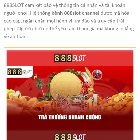
888SLOT cam kết bảo vệ thông tin cá nhân và tài khoản
người chơi. Hệ thống
kênh 888slot channel
được mã hóa
cao cấp, ngăn chặn mọi hành vi lừa đảo và truy cập trái
phép. Người chơi có thể yên tâm tham gia mà không lo lắng
về an toàn.