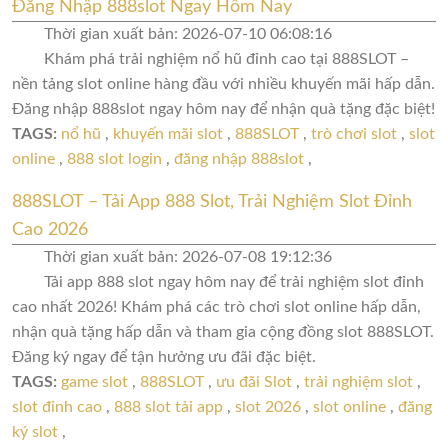
Đăng Nhập 888slot Ngay Hôm Nay
Thời gian xuất bản: 2026-07-10 06:08:16
Khám phá trải nghiệm nổ hũ đỉnh cao tại 888SLOT –
nền tảng slot online hàng đầu với nhiều khuyến mãi hấp dẫn.
Đăng nhập 888slot ngay hôm nay để nhận quà tặng đặc biệt!
TAGS:
nổ hũ
,
khuyến mãi slot
,
888SLOT
,
trò chơi slot
,
slot
online
,
888 slot login
,
đăng nhập 888slot
,
888SLOT – Tải App 888 Slot, Trải Nghiệm Slot Đỉnh
Cao 2026
Thời gian xuất bản: 2026-07-08 19:12:36
Tải app 888 slot ngay hôm nay để trải nghiệm slot đỉnh
cao nhất 2026! Khám phá các trò chơi slot online hấp dẫn,
nhận quà tặng hấp dẫn và tham gia cộng đồng slot 888SLOT.
Đăng ký ngay để tận hưởng ưu đãi đặc biệt.
TAGS:
game slot
,
888SLOT
,
ưu đãi Slot
,
trải nghiệm slot
,
slot đỉnh cao
,
888 slot tải app
,
slot 2026
,
slot online
,
đăng
ký slot
,