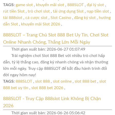
TAGS:
game slot
,
khuyến mãi slot
,
888SLOT
,
đại lý slot
,
rút tiền Slot
,
trò chơi slot
,
tải ứng dụng Slot
,
nạp tiền slot
,
tải 888slot
,
cá cược slot
,
Slot Casino
,
đăng ký slot
,
hướng
dẫn Slot
,
khuyến mãi Slot 2026
,
888SLOT – Trang Chủ Slot 888 Bet Uy Tín, Chơi Slot
Online Nhanh Chóng, Thắng Lớn Mỗi Ngày
Thời gian xuất bản: 2026-06-27 01:07:49
Trải nghiệm chơi Slot 888 Bet với nhiều trò chơi hấp
dẫn, tỷ lệ thắng cao, đăng ký nhanh chóng và nhận thưởng
lớn mỗi ngày. Truy cập 888SLOT để bắt đầu hành trình đổi
đời ngay hôm nay!
TAGS:
888SLOT
,
slot 888
,
slot online
,
slot 888 bet
,
slot
888 bet uy tin
,
slot 888 bet 2026
,
888SLOT - Truy Cập 888slot Link Không Bị Chặn
2026
Thời gian xuất bản: 2026-06-26 05:06:42