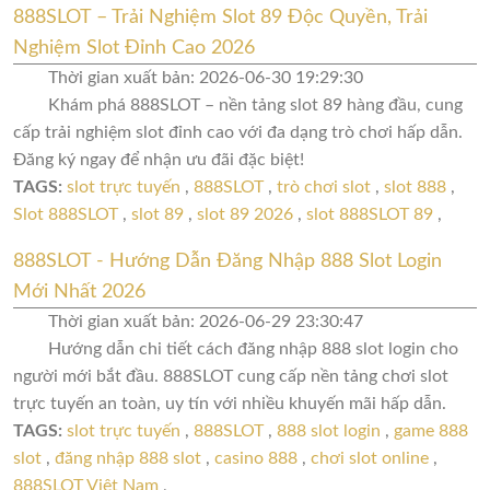
888SLOT – Trải Nghiệm Slot 89 Độc Quyền, Trải
Nghiệm Slot Đỉnh Cao 2026
Thời gian xuất bản: 2026-06-30 19:29:30
Khám phá 888SLOT – nền tảng slot 89 hàng đầu, cung
cấp trải nghiệm slot đỉnh cao với đa dạng trò chơi hấp dẫn.
Đăng ký ngay để nhận ưu đãi đặc biệt!
TAGS:
slot trực tuyến
,
888SLOT
,
trò chơi slot
,
slot 888
,
Slot 888SLOT
,
slot 89
,
slot 89 2026
,
slot 888SLOT 89
,
888SLOT - Hướng Dẫn Đăng Nhập 888 Slot Login
Mới Nhất 2026
Thời gian xuất bản: 2026-06-29 23:30:47
Hướng dẫn chi tiết cách đăng nhập 888 slot login cho
người mới bắt đầu. 888SLOT cung cấp nền tảng chơi slot
trực tuyến an toàn, uy tín với nhiều khuyến mãi hấp dẫn.
TAGS:
slot trực tuyến
,
888SLOT
,
888 slot login
,
game 888
slot
,
đăng nhập 888 slot
,
casino 888
,
chơi slot online
,
888SLOT Việt Nam
,