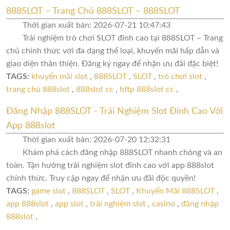
888SLOT – Trang Chủ 888SLOT – 888SLOT
Thời gian xuất bản: 2026-07-21 10:47:43
Trải nghiệm trò chơi SLOT đỉnh cao tại 888SLOT – Trang
chủ chính thức với đa dạng thể loại, khuyến mãi hấp dẫn và
giao diện thân thiện. Đăng ký ngay để nhận ưu đãi đặc biệt!
TAGS:
khuyến mãi slot
,
888SLOT
,
SLOT
,
trò chơi slot
,
trang chủ 888slot
,
888slot cc
,
http 888slot cc
,
Đăng Nhập 888SLOT - Trải Nghiệm Slot Đỉnh Cao Với
App 888slot
Thời gian xuất bản: 2026-07-20 12:32:31
Khám phá cách đăng nhập 888SLOT nhanh chóng và an
toàn. Tận hưởng trải nghiệm slot đỉnh cao với app 888slot
chính thức. Truy cập ngay để nhận ưu đãi độc quyền!
TAGS:
game slot
,
888SLOT
,
SLOT
,
Khuyến Mãi 888SLOT
,
app 888slot
,
app slot
,
trải nghiệm slot
,
casino
,
đăng nhập
888slot
,