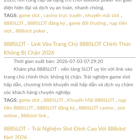
diện hiện đại và dịch vụ an toàn, nhanh chóng.
TAGS:
game slot
,
casino trực tuyến
,
khuyến mãi slot
,
888SLOT
,
888SLOT đăng ký
,
game đổi thưởng
,
nạp tiền
slot
,
888slot poker
,
888SLOT - Link Vào Trang Chủ 888SLOT Chính Thức
Không Bị Chặn 2026
Thời gian xuất bản: 2026-07-03 07:29:20
Khám phá 888SLOT - nền tảng SLOT uy tín với link vào
trang chủ chính thức không bị chặn. Trải nghiệm game slot
hấp dẫn, chương trình khuyến mãi hấp dẫn và dịch vụ chăm
sóc khách hàng chuyên nghiệp.
TAGS:
game slot
,
888SLOT
,
Khuyến Mãi 888SLOT
,
nạp
tiền 888SLOT
,
888SLOT đăng ký
,
888SLOT casino
,
slot
online
,
888slot link
,
888SLOT – Trải Nghiệm Slot Đỉnh Cao Với 888slot
Net 2026