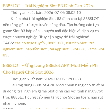
888SLOT – Trải Nghiệm Slot 83 Đỉnh Cao 2026
Thời gian xuất bản: 2026-07-06 08:02:10
Khám phá trải nghiệm Slot 83 đỉnh cao tại 888SLOT –
nền tảng giải trí trực tuyến hàng đầu. Tận hưởng các tựa
game Slot 83 hấp dẫn, khuyến mãi đặc biệt và dịch vụ cá
cược chuyên nghiệp. Truy cập ngay để trải nghiệm!
TAGS:
casino trực tuyến
,
888SLOT
,
rút tiền Slot
,
trải
nghiệm slot
,
nạp tiền slot
,
tải app slot
,
Slot 83
,
Game Slot
83
,
888SLOT – Ứng Dụng 888slot APK Mod Miễn Phí
Cho Người Chơi Slot 2026
Thời gian xuất bản: 2026-07-05 12:00:38
Tải ứng dụng 888slot APK Mod chính hãng cho thiết bị
di động, trải nghiệm game Slot đỉnh cao với tính năng vượt
trội. 888SLOT cung cấp nền tảng chơi Slot an toàn, nạp rút
nhanh chóng.