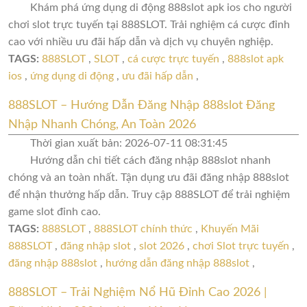
Khám phá ứng dụng di động 888slot apk ios cho người
chơi slot trực tuyến tại 888SLOT. Trải nghiệm cá cược đỉnh
cao với nhiều ưu đãi hấp dẫn và dịch vụ chuyên nghiệp.
TAGS:
888SLOT
,
SLOT
,
cá cược trực tuyến
,
888slot apk
ios
,
ứng dụng di động
,
ưu đãi hấp dẫn
,
888SLOT – Hướng Dẫn Đăng Nhập 888slot Đăng
Nhập Nhanh Chóng, An Toàn 2026
Thời gian xuất bản: 2026-07-11 08:31:45
Hướng dẫn chi tiết cách đăng nhập 888slot nhanh
chóng và an toàn nhất. Tận dụng ưu đãi đăng nhập 888slot
để nhận thưởng hấp dẫn. Truy cập 888SLOT để trải nghiệm
game slot đỉnh cao.
TAGS:
888SLOT
,
888SLOT chính thức
,
Khuyến Mãi
888SLOT
,
đăng nhập slot
,
slot 2026
,
chơi Slot trực tuyến
,
đăng nhập 888slot
,
hướng dẫn đăng nhập 888slot
,
888SLOT – Trải Nghiệm Nổ Hũ Đỉnh Cao 2026 |