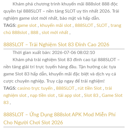
Khám phá chương trình khuyến mãi 888slot 888 độc
quyền tại 888SLOT – nền tảng SLOT uy tín nhất 2026. Trải
nghiệm game slot mới nhất, bảo mật và hấp dẫn.
TAGS:
game slot
,
khuyến mãi slot
,
888SLOT
,
SLOT
,
trang
chủ 888slot
,
888
,
slot mới nhất
,
888SLOT – Trải Nghiệm Slot 83 Đỉnh Cao 2026
Thời gian xuất bản: 2026-07-06 08:02:10
Khám phá trải nghiệm Slot 83 đỉnh cao tại 888SLOT –
nền tảng giải trí trực tuyến hàng đầu. Tận hưởng các tựa
game Slot 83 hấp dẫn, khuyến mãi đặc biệt và dịch vụ cá
cược chuyên nghiệp. Truy cập ngay để trải nghiệm!
TAGS:
casino trực tuyến
,
888SLOT
,
rút tiền Slot
,
trải
nghiệm slot
,
nạp tiền slot
,
tải app slot
,
Slot 83
,
Game Slot
83
,
888SLOT – Ứng Dụng 888slot APK Mod Miễn Phí
Cho Người Chơi Slot 2026