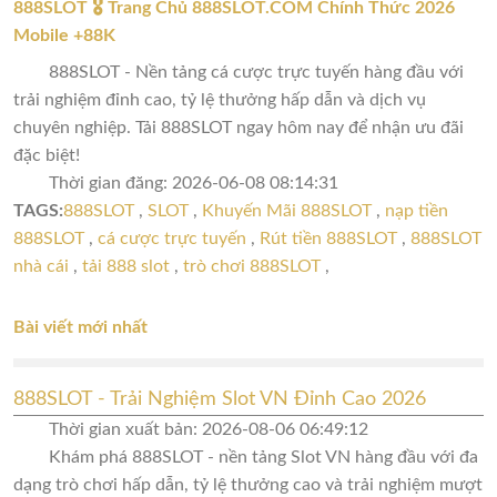
888SLOT 🎖️ Trang Chủ 888SLOT.COM Chính Thức 2026
Mobile +88K
888SLOT - Nền tảng cá cược trực tuyến hàng đầu với
trải nghiệm đỉnh cao, tỷ lệ thưởng hấp dẫn và dịch vụ
chuyên nghiệp. Tải 888SLOT ngay hôm nay để nhận ưu đãi
đặc biệt!
Thời gian đăng: 2026-06-08 08:14:31
TAGS:
888SLOT
,
SLOT
,
Khuyến Mãi 888SLOT
,
nạp tiền
888SLOT
,
cá cược trực tuyến
,
Rút tiền 888SLOT
,
888SLOT
nhà cái
,
tải 888 slot
,
trò chơi 888SLOT
,
Bài viết mới nhất
888SLOT - Trải Nghiệm Slot VN Đỉnh Cao 2026
Thời gian xuất bản: 2026-08-06 06:49:12
Khám phá 888SLOT - nền tảng Slot VN hàng đầu với đa
dạng trò chơi hấp dẫn, tỷ lệ thưởng cao và trải nghiệm mượt