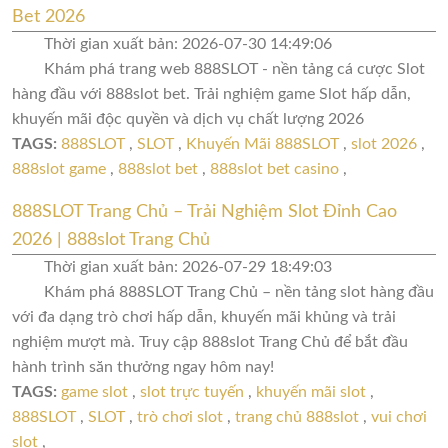
Bet 2026
Thời gian xuất bản: 2026-07-30 14:49:06
Khám phá trang web 888SLOT - nền tảng cá cược Slot
hàng đầu với 888slot bet. Trải nghiệm game Slot hấp dẫn,
khuyến mãi độc quyền và dịch vụ chất lượng 2026
TAGS:
888SLOT
,
SLOT
,
Khuyến Mãi 888SLOT
,
slot 2026
,
888slot game
,
888slot bet
,
888slot bet casino
,
888SLOT Trang Chủ – Trải Nghiệm Slot Đỉnh Cao
2026 | 888slot Trang Chủ
Thời gian xuất bản: 2026-07-29 18:49:03
Khám phá 888SLOT Trang Chủ – nền tảng slot hàng đầu
với đa dạng trò chơi hấp dẫn, khuyến mãi khủng và trải
nghiệm mượt mà. Truy cập 888slot Trang Chủ để bắt đầu
hành trình săn thưởng ngay hôm nay!
TAGS:
game slot
,
slot trực tuyến
,
khuyến mãi slot
,
888SLOT
,
SLOT
,
trò chơi slot
,
trang chủ 888slot
,
vui chơi
slot
,