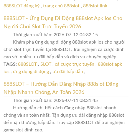
888SLOT đăng ký
,
trang chủ 888slot
,
888slot link
,
888SLOT - Ứng Dụng Di Động 888slot Apk Ios Cho
Người Chơi Slot Trực Tuyến 2026
Thời gian xuất bản: 2026-07-12 04:32:15
Khám phá ứng dụng di động 888slot apk ios cho người
chơi slot trực tuyến tại 888SLOT. Trải nghiệm cá cược đỉnh
cao với nhiều ưu đãi hấp dẫn và dịch vụ chuyên nghiệp.
TAGS:
888SLOT
,
SLOT
,
cá cược trực tuyến
,
888slot apk
ios
,
ứng dụng di động
,
ưu đãi hấp dẫn
,
888SLOT – Hướng Dẫn Đăng Nhập 888slot Đăng
Nhập Nhanh Chóng, An Toàn 2026
Thời gian xuất bản: 2026-07-11 08:31:45
Hướng dẫn chi tiết cách đăng nhập 888slot nhanh
chóng và an toàn nhất. Tận dụng ưu đãi đăng nhập 888slot
để nhận thưởng hấp dẫn. Truy cập 888SLOT để trải nghiệm
game slot đỉnh cao.