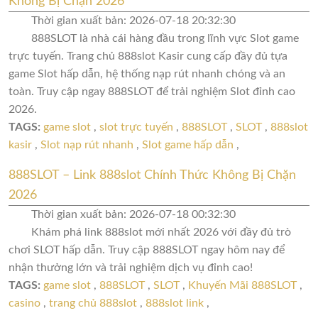
Không Bị Chặn 2026
Thời gian xuất bản: 2026-07-18 20:32:30
888SLOT là nhà cái hàng đầu trong lĩnh vực Slot game
trực tuyến. Trang chủ 888slot Kasir cung cấp đầy đủ tựa
game Slot hấp dẫn, hệ thống nạp rút nhanh chóng và an
toàn. Truy cập ngay 888SLOT để trải nghiệm Slot đỉnh cao
2026.
TAGS:
game slot
,
slot trực tuyến
,
888SLOT
,
SLOT
,
888slot
kasir
,
Slot nạp rút nhanh
,
Slot game hấp dẫn
,
888SLOT – Link 888slot Chính Thức Không Bị Chặn
2026
Thời gian xuất bản: 2026-07-18 00:32:30
Khám phá link 888slot mới nhất 2026 với đầy đủ trò
chơi SLOT hấp dẫn. Truy cập 888SLOT ngay hôm nay để
nhận thưởng lớn và trải nghiệm dịch vụ đỉnh cao!
TAGS:
game slot
,
888SLOT
,
SLOT
,
Khuyến Mãi 888SLOT
,
casino
,
trang chủ 888slot
,
888slot link
,