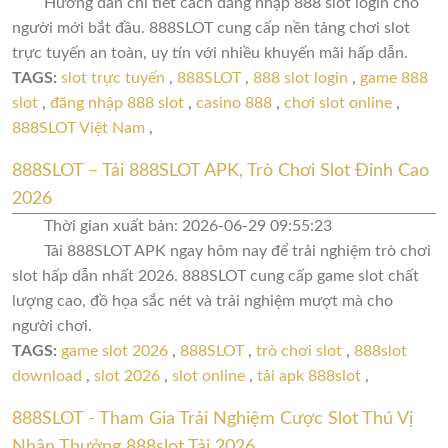
Hướng dẫn chi tiết cách đăng nhập 888 slot login cho
người mới bắt đầu. 888SLOT cung cấp nền tảng chơi slot
trực tuyến an toàn, uy tín với nhiều khuyến mãi hấp dẫn.
TAGS:
slot trực tuyến
,
888SLOT
,
888 slot login
,
game 888
slot
,
đăng nhập 888 slot
,
casino 888
,
chơi slot online
,
888SLOT Việt Nam
,
888SLOT – Tải 888SLOT APK, Trò Chơi Slot Đỉnh Cao
2026
Thời gian xuất bản: 2026-06-29 09:55:23
Tải 888SLOT APK ngay hôm nay để trải nghiệm trò chơi
slot hấp dẫn nhất 2026. 888SLOT cung cấp game slot chất
lượng cao, đồ họa sắc nét và trải nghiệm mượt mà cho
người chơi.
TAGS:
game slot 2026
,
888SLOT
,
trò chơi slot
,
888slot
download
,
slot 2026
,
slot online
,
tải apk 888slot
,
888SLOT - Tham Gia Trải Nghiệm Cược Slot Thú Vị
Nhận Thưởng 888slot Tải 2026