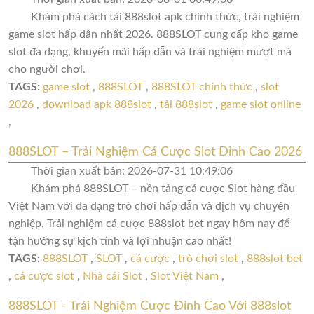
Khám phá cách tải 888slot apk chính thức, trải nghiệm
game slot hấp dẫn nhất 2026. 888SLOT cung cấp kho game
slot đa dạng, khuyến mãi hấp dẫn và trải nghiệm mượt mà
cho người chơi.
TAGS:
game slot
,
888SLOT
,
888SLOT chính thức
,
slot
2026
,
download apk 888slot
,
tải 888slot
,
game slot online
,
888SLOT – Trải Nghiệm Cá Cược Slot Đỉnh Cao 2026
Thời gian xuất bản: 2026-07-31 10:49:06
Khám phá 888SLOT – nền tảng cá cược Slot hàng đầu
Việt Nam với đa dạng trò chơi hấp dẫn và dịch vụ chuyên
nghiệp. Trải nghiệm cá cược 888slot bet ngay hôm nay để
tận hưởng sự kịch tính và lợi nhuận cao nhất!
TAGS:
888SLOT
,
SLOT
,
cá cược
,
trò chơi slot
,
888slot bet
,
cá cược slot
,
Nhà cái Slot
,
Slot Việt Nam
,
888SLOT - Trải Nghiệm Cược Đỉnh Cao Với 888slot