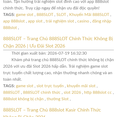
toàn. Tận hưởng trải nghiệm slot đỉnh cao với app 888slot
chính thức. Truy cập ngay để nhận ưu đãi độc quyền!
TAGS:
game slot
,
888SLOT
,
SLOT
,
Khuyến Mãi 888SLOT
,
app 888slot
,
app slot
,
trải nghiệm slot
,
casino
,
đăng nhập
888slot
,
888SLOT – Trang Chủ 888SLOT Chính Thức Không Bị
Chặn 2026 | Ưu Đãi Slot 2026
Thời gian xuất bản: 2026-07-19 16:32:30
Khám phá trang chủ 888SLOT chính thức không bị chặn
2026 với ưu đãi Slot 2026 hấp dẫn. Trải nghiệm game slot
trực tuyến chất lượng cao, nhận thưởng nhanh chóng và an
toàn nhất.
TAGS:
game slot
,
slot trực tuyến
,
khuyến mãi slot
,
888SLOT
,
888SLOT chính thức
,
slot 2026
,
http 888slot cc
,
888slot không bị chặn
,
thưởng Slot
,
888SLOT – Trang Chủ 888slot Kasir Chính Thức