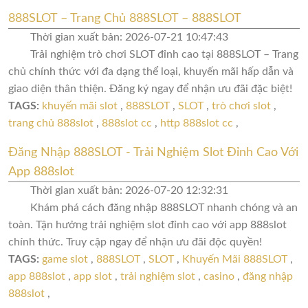
888SLOT – Trang Chủ 888SLOT – 888SLOT
Thời gian xuất bản: 2026-07-21 10:47:43
Trải nghiệm trò chơi SLOT đỉnh cao tại 888SLOT – Trang
chủ chính thức với đa dạng thể loại, khuyến mãi hấp dẫn và
giao diện thân thiện. Đăng ký ngay để nhận ưu đãi đặc biệt!
TAGS:
khuyến mãi slot
,
888SLOT
,
SLOT
,
trò chơi slot
,
trang chủ 888slot
,
888slot cc
,
http 888slot cc
,
Đăng Nhập 888SLOT - Trải Nghiệm Slot Đỉnh Cao Với
App 888slot
Thời gian xuất bản: 2026-07-20 12:32:31
Khám phá cách đăng nhập 888SLOT nhanh chóng và an
toàn. Tận hưởng trải nghiệm slot đỉnh cao với app 888slot
chính thức. Truy cập ngay để nhận ưu đãi độc quyền!
TAGS:
game slot
,
888SLOT
,
SLOT
,
Khuyến Mãi 888SLOT
,
app 888slot
,
app slot
,
trải nghiệm slot
,
casino
,
đăng nhập
888slot
,