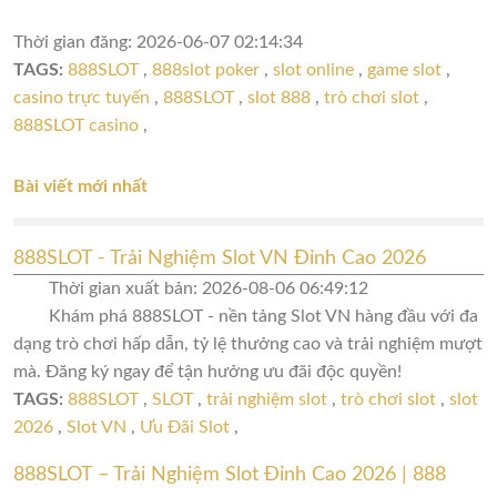
Thời gian đăng: 2026-06-07 02:14:34
TAGS:
888SLOT
,
888slot poker
,
slot online
,
game slot
,
casino trực tuyến
,
888SLOT
,
slot 888
,
trò chơi slot
,
888SLOT casino
,
Bài viết mới nhất
888SLOT - Trải Nghiệm Slot VN Đỉnh Cao 2026
Thời gian xuất bản: 2026-08-06 06:49:12
Khám phá 888SLOT - nền tảng Slot VN hàng đầu với đa
dạng trò chơi hấp dẫn, tỷ lệ thưởng cao và trải nghiệm mượt
mà. Đăng ký ngay để tận hưởng ưu đãi độc quyền!
TAGS:
888SLOT
,
SLOT
,
trải nghiệm slot
,
trò chơi slot
,
slot
2026
,
Slot VN
,
Ưu Đãi Slot
,
888SLOT – Trải Nghiệm Slot Đỉnh Cao 2026 | 888