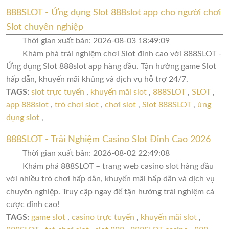
888SLOT - Ứng dụng Slot 888slot app cho người chơi
Slot chuyên nghiệp
Thời gian xuất bản: 2026-08-03 18:49:09
Khám phá trải nghiệm chơi Slot đỉnh cao với 888SLOT -
Ứng dụng Slot 888slot app hàng đầu. Tận hưởng game Slot
hấp dẫn, khuyến mãi khủng và dịch vụ hỗ trợ 24/7.
TAGS:
slot trực tuyến
,
khuyến mãi slot
,
888SLOT
,
SLOT
,
app 888slot
,
trò chơi slot
,
chơi slot
,
Slot 888SLOT
,
ứng
dụng slot
,
888SLOT - Trải Nghiệm Casino Slot Đỉnh Cao 2026
Thời gian xuất bản: 2026-08-02 22:49:08
Khám phá 888SLOT – trang web casino slot hàng đầu
với nhiều trò chơi hấp dẫn, khuyến mãi hấp dẫn và dịch vụ
chuyên nghiệp. Truy cập ngay để tận hưởng trải nghiệm cá
cược đỉnh cao!
TAGS:
game slot
,
casino trực tuyến
,
khuyến mãi slot
,