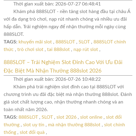
Thời gian xuất bản: 2026-07-27 06:48:41
Khám phá 888SLOT - nền tảng slot hàng đầu tại châu Á
với đa dạng trò chơi, nạp rút nhanh chóng và nhiều ưu đãi
hấp dẫn. Trải nghiệm ngay để nhận thưởng mỗi ngày cùng
888SLOT.
TAGS:
khuyến mãi slot
,
888SLOT
,
SLOT
,
888SLOT chính
thức
,
trò chơi slot
,
tai 888slot
,
nạp rút slot
,
888SLOT – Trải Nghiệm Slot Đỉnh Cao Với Ưu Đãi
Đặc Biệt Mà Nhận Thưởng 888slot 2026
Thời gian xuất bản: 2026-07-26 10:48:22
Khám phá trải nghiệm slot đỉnh cao tại 888SLOT với
chương trình ưu đãi đặc biệt mà nhận thưởng 888slot. Đánh
giá slot chất lượng cao, nhận thưởng nhanh chóng và an
toàn nhất năm 2026.
TAGS:
888SLOT
,
SLOT
,
slot 2026
,
slot online
,
slot đổi
thưởng
,
slot uy tín
,
mà nhận thưởng 888slot
,
slot chính
thống
,
slot đổi quà
,