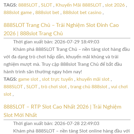
TAGS:
888SLOT
,
SLOT
,
Khuyến Mãi 888SLOT
,
slot 2026
,
888slot game
,
888slot bet
,
888slot bet casino
,
888SLOT Trang Chủ – Trải Nghiệm Slot Đỉnh Cao
2026 | 888slot Trang Chủ
Thời gian xuất bản: 2026-07-29 18:49:03
Khám phá 888SLOT Trang Chủ – nền tảng slot hàng đầu
với đa dạng trò chơi hấp dẫn, khuyến mãi khủng và trải
nghiệm mượt mà. Truy cập 888slot Trang Chủ để bắt đầu
hành trình săn thưởng ngay hôm nay!
TAGS:
game slot
,
slot trực tuyến
,
khuyến mãi slot
,
888SLOT
,
SLOT
,
trò chơi slot
,
trang chủ 888slot
,
vui chơi
slot
,
888SLOT – RTP Slot Cao Nhất 2026 | Trải Nghiệm
Slot Mới Nhất
Thời gian xuất bản: 2026-07-28 22:49:03
Khám phá 888SLOT – nền tảng Slot online hàng đầu với