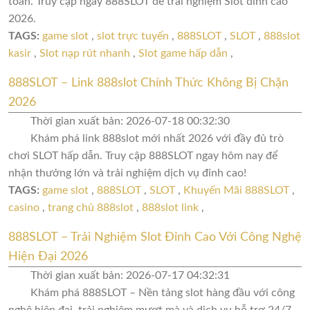
toàn. Truy cập ngay 888SLOT để trải nghiệm Slot đỉnh cao
2026.
TAGS:
game slot
,
slot trực tuyến
,
888SLOT
,
SLOT
,
888slot
kasir
,
Slot nạp rút nhanh
,
Slot game hấp dẫn
,
888SLOT – Link 888slot Chính Thức Không Bị Chặn
2026
Thời gian xuất bản: 2026-07-18 00:32:30
Khám phá link 888slot mới nhất 2026 với đầy đủ trò
chơi SLOT hấp dẫn. Truy cập 888SLOT ngay hôm nay để
nhận thưởng lớn và trải nghiệm dịch vụ đỉnh cao!
TAGS:
game slot
,
888SLOT
,
SLOT
,
Khuyến Mãi 888SLOT
,
casino
,
trang chủ 888slot
,
888slot link
,
888SLOT – Trải Nghiệm Slot Đỉnh Cao Với Công Nghệ
Hiện Đại 2026
Thời gian xuất bản: 2026-07-17 04:32:31
Khám phá 888SLOT – Nền tảng slot hàng đầu với công
nghệ hiện đại, trải nghiệm mượt mà và dịch vụ hỗ trợ 24/7.