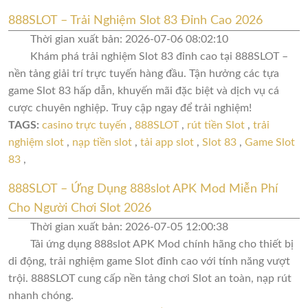
888SLOT – Trải Nghiệm Slot 83 Đỉnh Cao 2026
Thời gian xuất bản: 2026-07-06 08:02:10
Khám phá trải nghiệm Slot 83 đỉnh cao tại 888SLOT –
nền tảng giải trí trực tuyến hàng đầu. Tận hưởng các tựa
game Slot 83 hấp dẫn, khuyến mãi đặc biệt và dịch vụ cá
cược chuyên nghiệp. Truy cập ngay để trải nghiệm!
TAGS:
casino trực tuyến
,
888SLOT
,
rút tiền Slot
,
trải
nghiệm slot
,
nạp tiền slot
,
tải app slot
,
Slot 83
,
Game Slot
83
,
888SLOT – Ứng Dụng 888slot APK Mod Miễn Phí
Cho Người Chơi Slot 2026
Thời gian xuất bản: 2026-07-05 12:00:38
Tải ứng dụng 888slot APK Mod chính hãng cho thiết bị
di động, trải nghiệm game Slot đỉnh cao với tính năng vượt
trội. 888SLOT cung cấp nền tảng chơi Slot an toàn, nạp rút
nhanh chóng.