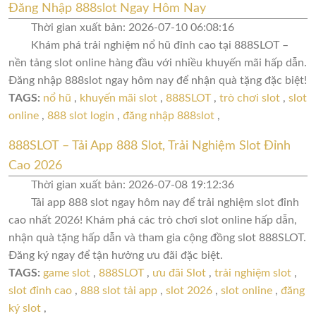
Đăng Nhập 888slot Ngay Hôm Nay
Thời gian xuất bản: 2026-07-10 06:08:16
Khám phá trải nghiệm nổ hũ đỉnh cao tại 888SLOT –
nền tảng slot online hàng đầu với nhiều khuyến mãi hấp dẫn.
Đăng nhập 888slot ngay hôm nay để nhận quà tặng đặc biệt!
TAGS:
nổ hũ
,
khuyến mãi slot
,
888SLOT
,
trò chơi slot
,
slot
online
,
888 slot login
,
đăng nhập 888slot
,
888SLOT – Tải App 888 Slot, Trải Nghiệm Slot Đỉnh
Cao 2026
Thời gian xuất bản: 2026-07-08 19:12:36
Tải app 888 slot ngay hôm nay để trải nghiệm slot đỉnh
cao nhất 2026! Khám phá các trò chơi slot online hấp dẫn,
nhận quà tặng hấp dẫn và tham gia cộng đồng slot 888SLOT.
Đăng ký ngay để tận hưởng ưu đãi đặc biệt.
TAGS:
game slot
,
888SLOT
,
ưu đãi Slot
,
trải nghiệm slot
,
slot đỉnh cao
,
888 slot tải app
,
slot 2026
,
slot online
,
đăng
ký slot
,