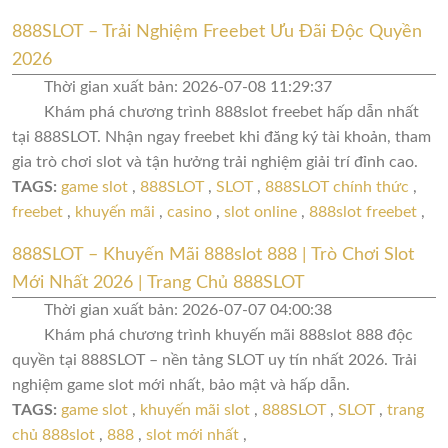
888SLOT – Trải Nghiệm Freebet Ưu Đãi Độc Quyền
2026
Thời gian xuất bản: 2026-07-08 11:29:37
Khám phá chương trình 888slot freebet hấp dẫn nhất
tại 888SLOT. Nhận ngay freebet khi đăng ký tài khoản, tham
gia trò chơi slot và tận hưởng trải nghiệm giải trí đỉnh cao.
TAGS:
game slot
,
888SLOT
,
SLOT
,
888SLOT chính thức
,
freebet
,
khuyến mãi
,
casino
,
slot online
,
888slot freebet
,
888SLOT – Khuyến Mãi 888slot 888 | Trò Chơi Slot
Mới Nhất 2026 | Trang Chủ 888SLOT
Thời gian xuất bản: 2026-07-07 04:00:38
Khám phá chương trình khuyến mãi 888slot 888 độc
quyền tại 888SLOT – nền tảng SLOT uy tín nhất 2026. Trải
nghiệm game slot mới nhất, bảo mật và hấp dẫn.
TAGS:
game slot
,
khuyến mãi slot
,
888SLOT
,
SLOT
,
trang
chủ 888slot
,
888
,
slot mới nhất
,