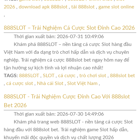
2026
,
download apk 888slot
,
tải 888slot
,
game slot online
,
888SLOT – Trải Nghiệm Cá Cược Slot Đỉnh Cao 2026
Thời gian xuất bản: 2026-07-31 10:49:06
Khám phá 888SLOT – nền tảng cá cược Slot hàng đầu
Việt Nam với đa dạng trò chơi hấp dẫn và dịch vụ chuyên
nghiệp. Trải nghiệm cá cược 888slot bet ngay hôm nay để
tận hưởng sự kịch tính và lợi nhuận cao nhất!
TAGS:
888SLOT
,
SLOT
,
cá cược
,
trò chơi slot
,
888slot bet
,
cá cược slot
,
Nhà cái Slot
,
Slot Việt Nam
,
888SLOT - Trải Nghiệm Cược Đỉnh Cao Với 888slot
Bet 2026
Thời gian xuất bản: 2026-07-30 14:49:06
Khám phá trang web 888SLOT - nền tảng cá cược Slot
hàng đầu với 888slot bet. Trải nghiệm game Slot hấp dẫn,
khuyến mãi độc quyền và dịch vụ chất lượng 2026