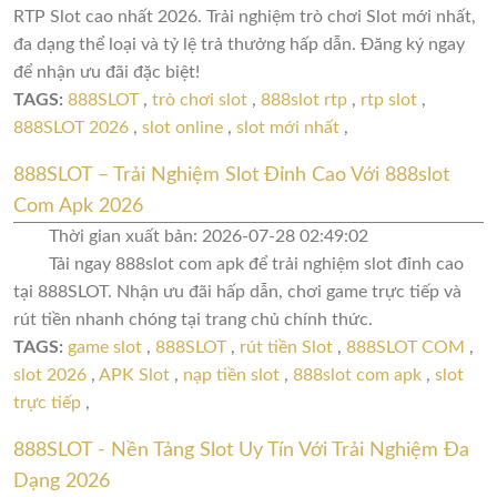
RTP Slot cao nhất 2026. Trải nghiệm trò chơi Slot mới nhất,
đa dạng thể loại và tỷ lệ trả thưởng hấp dẫn. Đăng ký ngay
để nhận ưu đãi đặc biệt!
TAGS:
888SLOT
,
trò chơi slot
,
888slot rtp
,
rtp slot
,
888SLOT 2026
,
slot online
,
slot mới nhất
,
888SLOT – Trải Nghiệm Slot Đỉnh Cao Với 888slot
Com Apk 2026
Thời gian xuất bản: 2026-07-28 02:49:02
Tải ngay 888slot com apk để trải nghiệm slot đỉnh cao
tại 888SLOT. Nhận ưu đãi hấp dẫn, chơi game trực tiếp và
rút tiền nhanh chóng tại trang chủ chính thức.
TAGS:
game slot
,
888SLOT
,
rút tiền Slot
,
888SLOT COM
,
slot 2026
,
APK Slot
,
nạp tiền slot
,
888slot com apk
,
slot
trực tiếp
,
888SLOT - Nền Tảng Slot Uy Tín Với Trải Nghiệm Đa
Dạng 2026