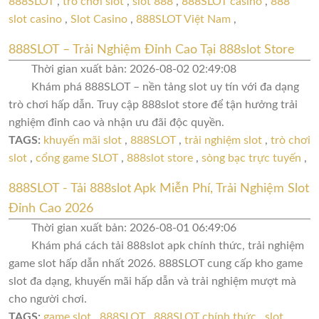
888SLOT
,
trò chơi slot
,
slot 888
,
888SLOT casino
,
888
slot casino
,
Slot Casino
,
888SLOT Việt Nam
,
888SLOT – Trải Nghiệm Đỉnh Cao Tại 888slot Store
Thời gian xuất bản: 2026-08-02 02:49:08
Khám phá 888SLOT – nền tảng slot uy tín với đa dạng
trò chơi hấp dẫn. Truy cập 888slot store để tận hưởng trải
nghiệm đỉnh cao và nhận ưu đãi độc quyền.
TAGS:
khuyến mãi slot
,
888SLOT
,
trải nghiệm slot
,
trò chơi
slot
,
cổng game SLOT
,
888slot store
,
sòng bạc trực tuyến
,
888SLOT - Tải 888slot Apk Miễn Phí, Trải Nghiệm Slot
Đỉnh Cao 2026
Thời gian xuất bản: 2026-08-01 06:49:06
Khám phá cách tải 888slot apk chính thức, trải nghiệm
game slot hấp dẫn nhất 2026. 888SLOT cung cấp kho game
slot đa dạng, khuyến mãi hấp dẫn và trải nghiệm mượt mà
cho người chơi.
TAGS:
game slot
,
888SLOT
,
888SLOT chính thức
,
slot