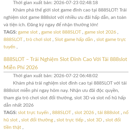
Thời gian xuất bản: 2026-07-23 02:48:18
Khám phá thế giới slot game đỉnh cao tại 888SLOT! Trải
nghiệm slot game 888slot với nhiều ưu đãi hấp dẫn, an toàn
và tiện ích. Đăng ký ngay để nhận thưởng lớn!
TAGS:
game slot
,
game slot 888SLOT
,
game slot 2026
,
888SLOT
,
trò chơi slot
,
Slot game hấp dẫn
,
slot game trực
tuyến
,
888SLOT – Trải Nghiệm Slot Đỉnh Cao Với Tải 888slot
Miễn Phí 2026
Thời gian xuất bản: 2026-07-22 06:48:02
Khám phá trải nghiệm slot đỉnh cao tại 888SLOT với tải
888slot miễn phí ngay hôm nay. Nhận ưu đãi độc quyền,
tham gia trò chơi slot đổi thưởng, slot 3D và slot nổ hũ hấp
dẫn nhất 2026
TAGS:
slot trực tuyến
,
888SLOT
,
slot 2026
,
tải 888slot
,
nổ
hũ slot
,
slot đổi thưởng
,
slot trực tiếp
,
slot 3D
,
slot đổi
tiền thật
,