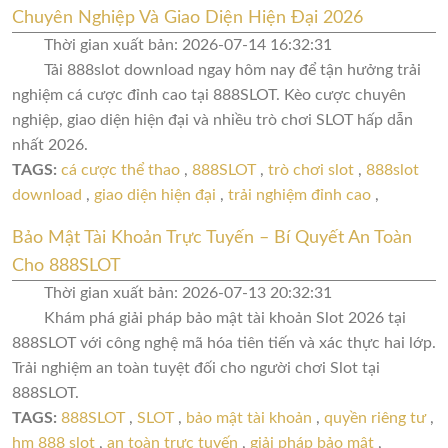
Chuyên Nghiệp Và Giao Diện Hiện Đại 2026
Thời gian xuất bản: 2026-07-14 16:32:31
Tải 888slot download ngay hôm nay để tận hưởng trải
nghiệm cá cược đỉnh cao tại 888SLOT. Kèo cược chuyên
nghiệp, giao diện hiện đại và nhiều trò chơi SLOT hấp dẫn
nhất 2026.
TAGS:
cá cược thể thao
,
888SLOT
,
trò chơi slot
,
888slot
download
,
giao diện hiện đại
,
trải nghiệm đỉnh cao
,
Bảo Mật Tài Khoản Trực Tuyến – Bí Quyết An Toàn
Cho 888SLOT
Thời gian xuất bản: 2026-07-13 20:32:31
Khám phá giải pháp bảo mật tài khoản Slot 2026 tại
888SLOT với công nghệ mã hóa tiên tiến và xác thực hai lớp.
Trải nghiệm an toàn tuyệt đối cho người chơi Slot tại
888SLOT.
TAGS:
888SLOT
,
SLOT
,
bảo mật tài khoản
,
quyền riêng tư
,
hm 888 slot
,
an toàn trực tuyến
,
giải pháp bảo mật
,