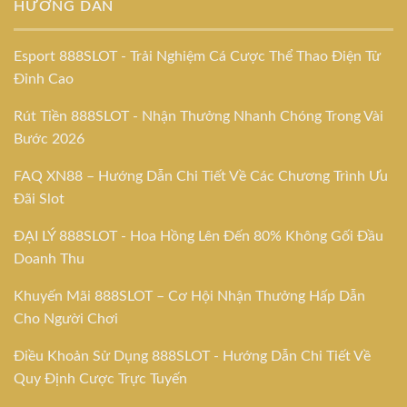
HƯỚNG DẪN
Esport 888SLOT - Trải Nghiệm Cá Cược Thể Thao Điện Tử
Đỉnh Cao
Rút Tiền 888SLOT - Nhận Thưởng Nhanh Chóng Trong Vài
Bước 2026
FAQ XN88 – Hướng Dẫn Chi Tiết Về Các Chương Trình Ưu
Đãi Slot
ĐẠI LÝ 888SLOT - Hoa Hồng Lên Đến 80% Không Gối Đầu
Doanh Thu
Khuyến Mãi 888SLOT – Cơ Hội Nhận Thưởng Hấp Dẫn
Cho Người Chơi
Điều Khoản Sử Dụng 888SLOT - Hướng Dẫn Chi Tiết Về
Quy Định Cược Trực Tuyến