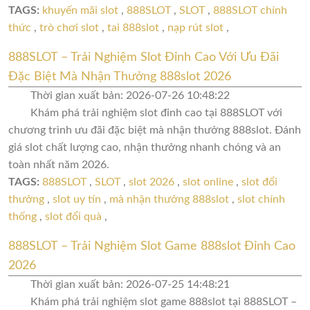
TAGS:
khuyến mãi slot
,
888SLOT
,
SLOT
,
888SLOT chính
thức
,
trò chơi slot
,
tai 888slot
,
nạp rút slot
,
888SLOT – Trải Nghiệm Slot Đỉnh Cao Với Ưu Đãi
Đặc Biệt Mà Nhận Thưởng 888slot 2026
Thời gian xuất bản: 2026-07-26 10:48:22
Khám phá trải nghiệm slot đỉnh cao tại 888SLOT với
chương trình ưu đãi đặc biệt mà nhận thưởng 888slot. Đánh
giá slot chất lượng cao, nhận thưởng nhanh chóng và an
toàn nhất năm 2026.
TAGS:
888SLOT
,
SLOT
,
slot 2026
,
slot online
,
slot đổi
thưởng
,
slot uy tín
,
mà nhận thưởng 888slot
,
slot chính
thống
,
slot đổi quà
,
888SLOT – Trải Nghiệm Slot Game 888slot Đỉnh Cao
2026
Thời gian xuất bản: 2026-07-25 14:48:21
Khám phá trải nghiệm slot game 888slot tại 888SLOT –