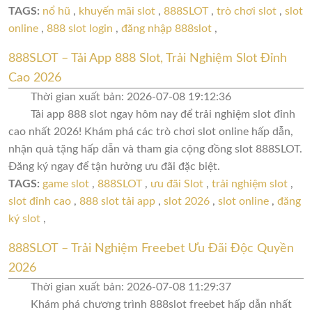
TAGS:
nổ hũ
,
khuyến mãi slot
,
888SLOT
,
trò chơi slot
,
slot
online
,
888 slot login
,
đăng nhập 888slot
,
888SLOT – Tải App 888 Slot, Trải Nghiệm Slot Đỉnh
Cao 2026
Thời gian xuất bản: 2026-07-08 19:12:36
Tải app 888 slot ngay hôm nay để trải nghiệm slot đỉnh
cao nhất 2026! Khám phá các trò chơi slot online hấp dẫn,
nhận quà tặng hấp dẫn và tham gia cộng đồng slot 888SLOT.
Đăng ký ngay để tận hưởng ưu đãi đặc biệt.
TAGS:
game slot
,
888SLOT
,
ưu đãi Slot
,
trải nghiệm slot
,
slot đỉnh cao
,
888 slot tải app
,
slot 2026
,
slot online
,
đăng
ký slot
,
888SLOT – Trải Nghiệm Freebet Ưu Đãi Độc Quyền
2026
Thời gian xuất bản: 2026-07-08 11:29:37
Khám phá chương trình 888slot freebet hấp dẫn nhất