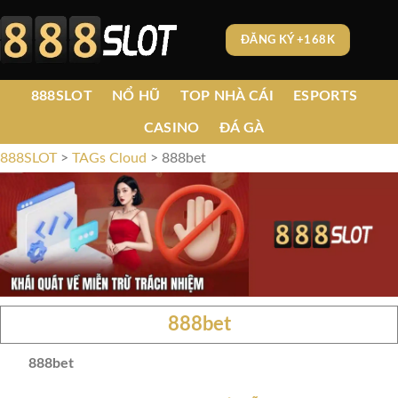
ĐĂNG KÝ +168K
888SLOT
NỔ HŨ
TOP NHÀ CÁI
ESPORTS
CASINO
ĐÁ GÀ
888SLOT
>
TAGs Cloud
>
888bet
888bet
888bet