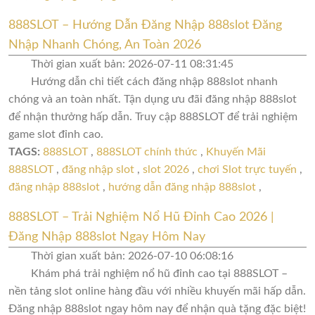
888SLOT – Hướng Dẫn Đăng Nhập 888slot Đăng
Nhập Nhanh Chóng, An Toàn 2026
Thời gian xuất bản: 2026-07-11 08:31:45
Hướng dẫn chi tiết cách đăng nhập 888slot nhanh
chóng và an toàn nhất. Tận dụng ưu đãi đăng nhập 888slot
để nhận thưởng hấp dẫn. Truy cập 888SLOT để trải nghiệm
game slot đỉnh cao.
TAGS:
888SLOT
,
888SLOT chính thức
,
Khuyến Mãi
888SLOT
,
đăng nhập slot
,
slot 2026
,
chơi Slot trực tuyến
,
đăng nhập 888slot
,
hướng dẫn đăng nhập 888slot
,
888SLOT – Trải Nghiệm Nổ Hũ Đỉnh Cao 2026 |
Đăng Nhập 888slot Ngay Hôm Nay
Thời gian xuất bản: 2026-07-10 06:08:16
Khám phá trải nghiệm nổ hũ đỉnh cao tại 888SLOT –
nền tảng slot online hàng đầu với nhiều khuyến mãi hấp dẫn.
Đăng nhập 888slot ngay hôm nay để nhận quà tặng đặc biệt!