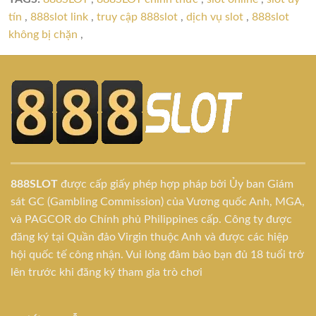
tín
,
888slot link
,
truy cập 888slot
,
dịch vụ slot
,
888slot
không bị chặn
,
888SLOT
được cấp giấy phép hợp pháp bởi Ủy ban Giám
sát GC (Gambling Commission) của Vương quốc Anh, MGA,
và PAGCOR do Chính phủ Philippines cấp. Công ty được
đăng ký tại Quần đảo Virgin thuộc Anh và được các hiệp
hội quốc tế công nhận. Vui lòng đảm bảo bạn đủ 18 tuổi trở
lên trước khi đăng ký tham gia trò chơi