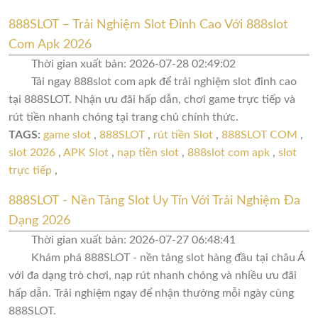
888SLOT – Trải Nghiệm Slot Đỉnh Cao Với 888slot
Com Apk 2026
Thời gian xuất bản: 2026-07-28 02:49:02
Tải ngay 888slot com apk để trải nghiệm slot đỉnh cao
tại 888SLOT. Nhận ưu đãi hấp dẫn, chơi game trực tiếp và
rút tiền nhanh chóng tại trang chủ chính thức.
TAGS:
game slot
,
888SLOT
,
rút tiền Slot
,
888SLOT COM
,
slot 2026
,
APK Slot
,
nạp tiền slot
,
888slot com apk
,
slot
trực tiếp
,
888SLOT - Nền Tảng Slot Uy Tín Với Trải Nghiệm Đa
Dạng 2026
Thời gian xuất bản: 2026-07-27 06:48:41
Khám phá 888SLOT - nền tảng slot hàng đầu tại châu Á
với đa dạng trò chơi, nạp rút nhanh chóng và nhiều ưu đãi
hấp dẫn. Trải nghiệm ngay để nhận thưởng mỗi ngày cùng
888SLOT.