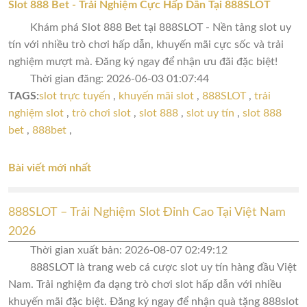
Slot 888 Bet - Trải Nghiệm Cực Hấp Dẫn Tại 888SLOT
Khám phá Slot 888 Bet tại 888SLOT - Nền tảng slot uy
tín với nhiều trò chơi hấp dẫn, khuyến mãi cực sốc và trải
nghiệm mượt mà. Đăng ký ngay để nhận ưu đãi đặc biệt!
Thời gian đăng: 2026-06-03 01:07:44
TAGS:
slot trực tuyến
,
khuyến mãi slot
,
888SLOT
,
trải
nghiệm slot
,
trò chơi slot
,
slot 888
,
slot uy tín
,
slot 888
bet
,
888bet
,
Bài viết mới nhất
888SLOT – Trải Nghiệm Slot Đỉnh Cao Tại Việt Nam
2026
Thời gian xuất bản: 2026-08-07 02:49:12
888SLOT là trang web cá cược slot uy tín hàng đầu Việt
Nam. Trải nghiệm đa dạng trò chơi slot hấp dẫn với nhiều
khuyến mãi đặc biệt. Đăng ký ngay để nhận quà tặng 888slot