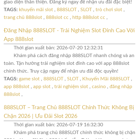
giao diện thân thiện. Đăng ký ngay để nhận ưu đãi đặc biệt!
TAGS:
khuyến mãi slot
,
888SLOT
,
SLOT
,
trò chơi slot
,
trang chủ 888slot
,
888slot cc
,
http 888slot cc
,
Đăng Nhập 888SLOT - Trải Nghiệm Slot Đỉnh Cao Với
App 888slot
Thời gian xuất bản: 2026-07-20 12:32:31
Khám phá cách đăng nhập 888SLOT nhanh chóng và an
toàn. Tận hưởng trải nghiệm slot đỉnh cao với app 888slot
chính thức. Truy cập ngay để nhận ưu đãi độc quyền!
TAGS:
game slot
,
888SLOT
,
SLOT
,
Khuyến Mãi 888SLOT
,
app 888slot
,
app slot
,
trải nghiệm slot
,
casino
,
đăng nhập
888slot
,
888SLOT – Trang Chủ 888SLOT Chính Thức Không Bị
Chặn 2026 | Ưu Đãi Slot 2026
Thời gian xuất bản: 2026-07-19 16:32:30
Khám phá trang chủ 888SLOT chính thức không bị chặn