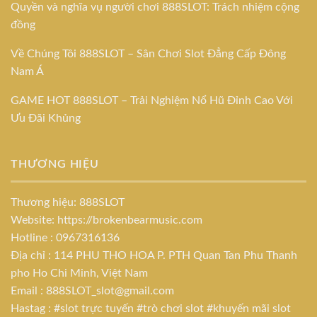
Quyền và nghĩa vụ người chơi 888SLOT: Trách nhiệm cộng
đồng
Về Chúng Tôi 888SLOT – Sân Chơi Slot Đẳng Cấp Đông
Nam Á
GAME HOT 888SLOT – Trải Nghiệm Nổ Hũ Đỉnh Cao Với
Ưu Đãi Khủng
THƯƠNG HIỆU
Thương hiệu: 888SLOT
Website:
https://brokenbearmusic.com
Hotline : 0967316136
Địa chỉ : 114 PHU THO HOA P. PTH Quan Tan Phu Thanh
pho Ho Chi Minh, Việt Nam
Email :
888SLOT_slot@gmail.com
Hastag : #slot trực tuyến #trò chơi slot #khuyến mãi slot